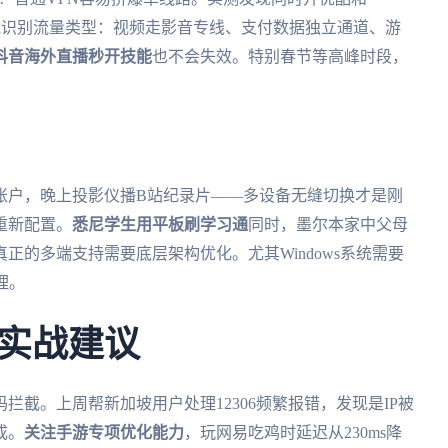
在智能识别流量类型：视频走影音专线、支付数据独立通道、游
抖音海外直播秒开技能
也不会失效。特别春节等高峰时段，
。
账户，晚上投影仪播B站纪录片——多设备无缝切换才是刚
重新配置。
悉尼学生用平板刷学习通
同时，墨尔本家中父母
正的多端支持需要底层架构优化。尤其Windows系统需要
理。
实战建议
拦截。上周帮新加坡用户处理12306频繁报错，发现是IP被
成。
关注手游专项优化能力
，玩网易吃鸡时延迟从230ms降