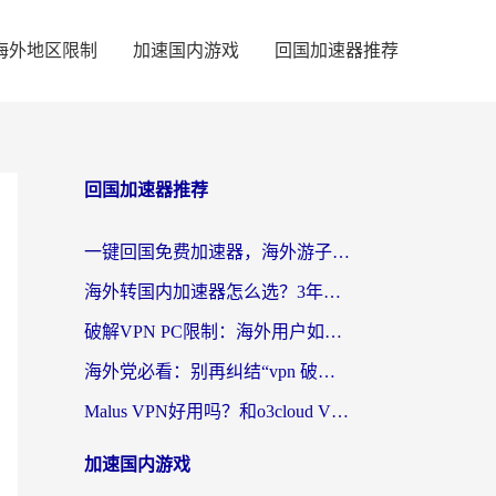
海外地区限制
加速国内游戏
回国加速器推荐
回国加速器推荐
一键回国免费加速器，海外游子的数字归乡路
海外转国内加速器怎么选？3年海外党亲测指南，无缝刷剧玩游戏不再难
破解VPN PC限制：海外用户如何选择回国加速器实现无缝访问国内资源
海外党必看：别再纠结“vpn 破解”，这样选回国加速器才能真正无缝访问国内资源
Malus VPN好用吗？和o3cloud VPN对比哪个回国效果更好？
加速国内游戏