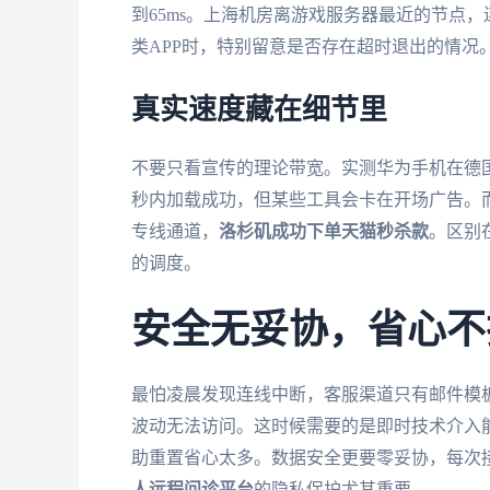
到65ms。上海机房离游戏服务器最近的节点，连
类APP时，特别留意是否存在超时退出的情况
真实速度藏在细节里
不要只看宣传的理论带宽。实测华为手机在德国
秒内加载成功，但某些工具会卡在开场广告。
专线通道，
洛杉矶成功下单天猫秒杀款
。区别
的调度。
安全无妥协，省心不
最怕凌晨发现连线中断，客服渠道只有邮件模
波动无法访问。这时候需要的是即时技术介入
助重置省心太多。数据安全更要零妥协，每次
人远程问诊平台
的隐私保护尤其重要。