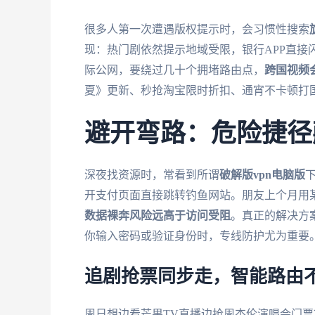
很多人第一次遭遇版权提示时，会习惯性搜索
现：热门剧依然提示地域受限，银行APP直接
际公网，要绕过几十个拥堵路由点，
跨国视频会
夏》更新、秒抢淘宝限时折扣、通宵不卡顿打
避开弯路：危险捷径
深夜找资源时，常看到所谓
破解版vpn电脑版
开支付页面直接跳转钓鱼网站。朋友上个月用
数据裸奔风险远高于访问受阻
。真正的解决方
你输入密码或验证身份时，专线防护尤为重要
追剧抢票同步走，智能路由
周日想边看芒果TV直播边抢周杰伦演唱会门票