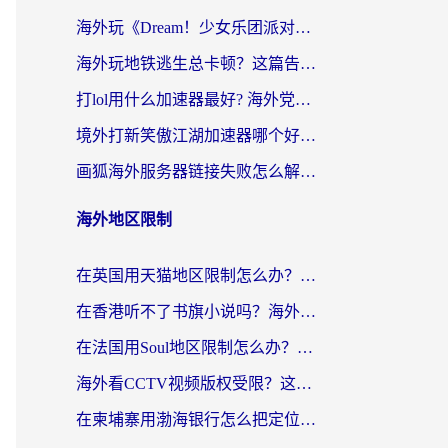
海外玩《Dream！少女乐团派对！》总卡顿？加速器到底能不能用？一篇指南解决你的国服游戏难题
海外玩地铁逃生总卡顿？这篇告诉你玩地铁逃生用什么加速器好,比较好
打lol用什么加速器最好? 海外党亲测3年的国服游戏加速终极攻略
境外打新笑傲江湖加速器哪个好？海外玩家国服畅玩全攻略（附实测推荐）
画狐海外服务器链接失败怎么解决？海外玩家国服游戏加速器终极指南
海外地区限制
在英国用天猫地区限制怎么办？海外党必备的国内平台解锁指南
在香港听不了书旗小说吗？海外党突破内容限制的实用指南
在法国用Soul地区限制怎么办？3个实用技巧帮你轻松解决（附德国场景方案）
海外看CCTV视频版权受限？这份实用攻略帮你解锁国内影视+解决足球直播&政务APP难题
在柬埔寨用渤海银行怎么把定位修改到中国国内？3招解决海外生活的“数字乡愁”