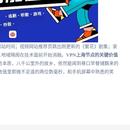
到站时间；视频网站推荐页跳出刚更新的《繁花》剧集；家
..地域隔阂在技术面前开始消融。
VPN上海节点的关键价值
务本质，八千公里外的故乡，依然能闻到巷口早餐铺飘来的
数值里那微不足道的两位数毫秒，和手机屏幕中熟悉的笑