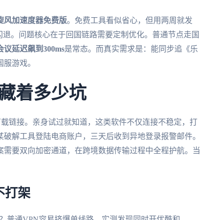
旋风加速度器免费版
。免费工具看似省心，但用两周就发
闪退。问题核心在于回国链路需要定制优化。普通节点走国
议延迟飙到300ms
是常态。而真实需求是：能同步追《乐
国服游戏。
藏着多少坑
下载链接。亲身试过就知道，这类软件不仅连接不稳定，打
某破解工具登陆电商账户，三天后收到异地登录报警邮件。
案需要双向加密通道，在跨境数据传输过程中全程护航。当
。
不打架
？普通VPN容易挤爆单线路。实测发现同时开优酷和