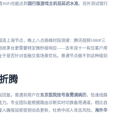
WiFi也能达到
国行版游戏主机低延迟水准
。另外测试银行
。
连上海节点，晚上八点高峰时段测速：腾讯视频1080P三
而抢茅台更需要特定微秒级响应——去年双十一有位客户用
在于是否针对金融交易场景优化。普通节点做不到这种级别
折腾
板回复。曾遇到用户在
东京医院挂号急需调病历
，恰逢线路
能力。专业团队能根据路由诊断实时切换备用通道，相比自
接入确保加密密钥动态更新，杜绝中间人攻击风险。
海外华