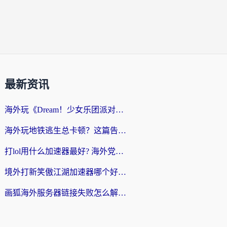
最新资讯
海外玩《Dream！少女乐团派对！》总卡顿？加速器到底能不能用？一篇指南解决你的国服游戏难题
海外玩地铁逃生总卡顿？这篇告诉你玩地铁逃生用什么加速器好,比较好
打lol用什么加速器最好? 海外党亲测3年的国服游戏加速终极攻略
境外打新笑傲江湖加速器哪个好？海外玩家国服畅玩全攻略（附实测推荐）
画狐海外服务器链接失败怎么解决？海外玩家国服游戏加速器终极指南