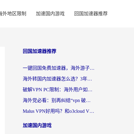
海外地区限制
加速国内游戏
回国加速器推荐
回国加速器推荐
一键回国免费加速器，海外游子的数字归乡路
海外转国内加速器怎么选？3年海外党亲测指南，无缝刷剧玩游戏不再难
破解VPN PC限制：海外用户如何选择回国加速器实现无缝访问国内资源
海外党必看：别再纠结“vpn 破解”，这样选回国加速器才能真正无缝访问国内资源
Malus VPN好用吗？和o3cloud VPN对比哪个回国效果更好？
加速国内游戏