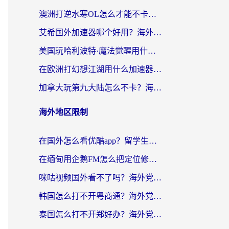
澳洲打逆水寒OL怎么才能不卡？海外玩家国服游戏加速终极指南（附梦幻模拟战地铁跑酷解决办法）
艾希国外加速器哪个好用？海外玩家国服游戏畅玩终极指南（附欧洲玩鸣潮街头篮球实测）
美国玩哈利波特·魔法觉醒用什么加速器？告别延迟的终极指南（含免费QQ炫舞方案+印尼妄想山海秘籍）
在欧洲打幻想江湖用什么加速器好？海外玩家国服游戏畅玩指南
加拿大玩第九大陆怎么不卡？海外玩家国服游戏加速全攻略（附足球世界萤火突击实测）
海外地区限制
在国外怎么看优酷app？留学生海外华人必看的无限制追剧指南
在缅甸用企鹅FM怎么把定位修改到中国国内？海外党解决地域限制的实用指南
咪咕视频国外看不了吗？海外党亲测有效的回国加速解决方案
韩国怎么打不开粤商通？海外党必看的回国加速器选择指南（附加拿大农行俄罗斯有缘网解决方案）
泰国怎么打不开郑好办？海外党回国服务+影音追剧全搞定的实用指南