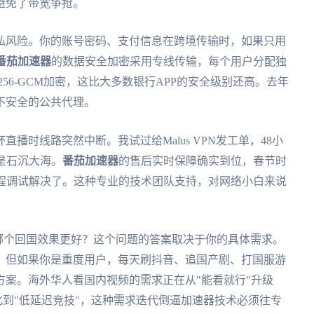
避免了带宽争抢。
私风险。你的账号密码、支付信息在跨境传输时，如果只用
番茄加速器
的数据安全加密采用专线传输，每个用户分配独
56-GCM加密，这比大多数银行APP的安全级别还高。去年
不安全的公共代理。
播时线路突然中断。我试过给Malus VPN发工单，48小
是石沉大海。
番茄加速器
的售后实时保障确实到位，春节时
远程调试解决了。这种专业的技术团队支持，对网络小白来说
N对比哪个回国效果更好？这个问题的答案取决于你的具体需求。
。但如果你是重度用户，每天刷抖音、追国产剧、打国服游
案。海外华人看国内视频的需求正在从"能看就行"升级
化到"低延迟竞技"，这种需求迭代倒逼加速器技术必须往专