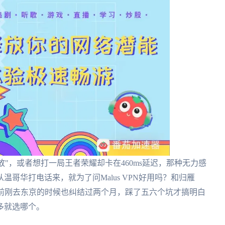
"，或者想打一局王者荣耀却卡在460ms延迟，那种无力感
哥华打电话来，就为了问Malus VPN好用吗？和归雁
年前刚去东京的时候也纠结过两个月，踩了五六个坑才搞明白
多就选哪个。