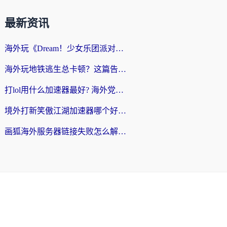
最新资讯
海外玩《Dream！少女乐团派对！》总卡顿？加速器到底能不能用？一篇指南解决你的国服游戏难题
海外玩地铁逃生总卡顿？这篇告诉你玩地铁逃生用什么加速器好,比较好
打lol用什么加速器最好? 海外党亲测3年的国服游戏加速终极攻略
境外打新笑傲江湖加速器哪个好？海外玩家国服畅玩全攻略（附实测推荐）
画狐海外服务器链接失败怎么解决？海外玩家国服游戏加速器终极指南