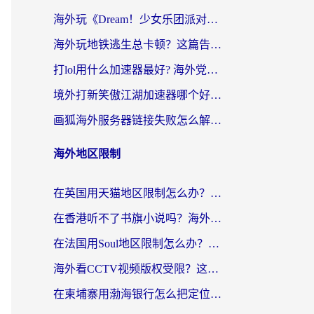
海外玩《Dream！少女乐团派对！》总卡顿？加速器到底能不能用？一篇指南解决你的国服游戏难题
海外玩地铁逃生总卡顿？这篇告诉你玩地铁逃生用什么加速器好,比较好
打lol用什么加速器最好? 海外党亲测3年的国服游戏加速终极攻略
境外打新笑傲江湖加速器哪个好？海外玩家国服畅玩全攻略（附实测推荐）
画狐海外服务器链接失败怎么解决？海外玩家国服游戏加速器终极指南
海外地区限制
在英国用天猫地区限制怎么办？海外党必备的国内平台解锁指南
在香港听不了书旗小说吗？海外党突破内容限制的实用指南
在法国用Soul地区限制怎么办？3个实用技巧帮你轻松解决（附德国场景方案）
海外看CCTV视频版权受限？这份实用攻略帮你解锁国内影视+解决足球直播&政务APP难题
在柬埔寨用渤海银行怎么把定位修改到中国国内？3招解决海外生活的“数字乡愁”