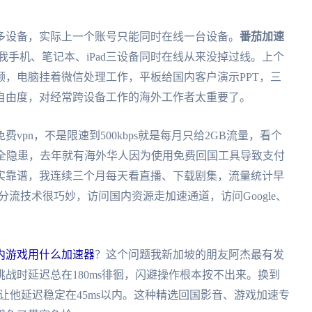
多设备，实际上一个账号只能同时在线一台设备。
番茄加速
c全平台，我手机、笔记本、iPad三设备同时在线从来没掉过线。上个
，电脑挂着微信处理工作，平板给国内客户演示PPT，三
自由度，对经常跨设备工作的海外工作者太重要了。
pn，不是限速到500kbps就是每月只给2GB流量，看个
安全隐患，去年就有海外华人因为使用免费回国工具导致支付
实靠谱，我连续三个月每天看直播、下载剧集，流量统计早
流技术很巧妙，访问国内资源走加速通道，访问Google、
内游戏用什么加速器
？这个问题我新加坡的朋友阿杰最有发
战时延迟总在180ms徘徊，闪避操作根本按不出来。换到
线让他延迟稳定在45ms以内。这种精选回国影音、游戏加速专