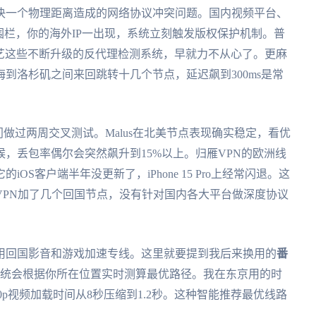
决一个物理距离造成的网络协议冲突问题。国内视频平台、
围栏，你的海外IP一出现，系统立刻触发版权保护机制。普
奇艺这些不断升级的反代理检测系统，早就力不从心了。更麻
到洛杉矶之间来回跳转十几个节点，延迟飙到300ms是常
年专门做过两周交叉测试。Malus在北美节点表现确实稳定，看优
候，丢包率偶尔会突然飙升到15%以上。归雁VPN的欧洲线
S客户端半年没更新了，iPhone 15 Pro上经常闪退。这
VPN加了几个回国节点，没有针对国内各大平台做深度协议
用回国影音和游戏加速专线。这里就要提到我后来换用的
番
系统会根据你所在位置实时测算最优路径。我在东京用的时
80p视频加载时间从8秒压缩到1.2秒。这种智能推荐最优线路