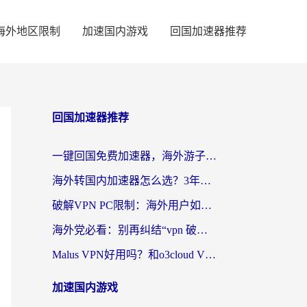
海外地区限制
加速国内游戏
回国加速器推荐
回国加速器推荐
一键回国免费加速器，海外游子的数字归乡路
海外转国内加速器怎么选？3年海外党亲测指南，无缝刷剧玩游戏不再难
破解VPN PC限制：海外用户如何选择回国加速器实现无缝访问国内资源
海外党必看：别再纠结“vpn 破解”，这样选回国加速器才能真正无缝访问国内资源
Malus VPN好用吗？和o3cloud VPN对比哪个回国效果更好？
加速国内游戏