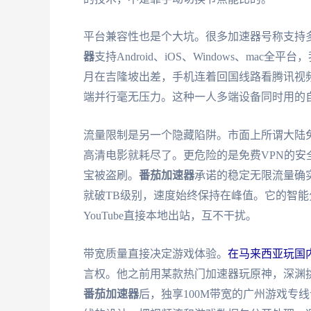
平台兼容性也是个大坑。很多加速器号称支持
器
支持Android、iOS、Windows、ma
月在吉隆坡出差，手机连着回国线路看腾讯视频
端并行毫无压力。这种一人多端设备同时用的
流量限制是另一个隐藏陷阱。市面上所谓大陆免费v
高清电影就耗尽了。更危险的是免费VPN的
宝被盗刷。
番茄加速器
承诺的稳定无限流量确
就破TB级别，速度始终保持在峰值。它的智能分
YouTube直接本地出站，互不干扰。
带宽质量直接决定游戏体验。
在马来西亚玩国
言权。他之前用某款热门加速器玩原神，深渊挑
番茄加速器
后，独享100M带宽的广州游戏专