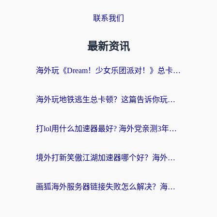
联系我们
最新资讯
海外玩《Dream！少女乐团派对！》总卡顿？加速器到底能不能用？一篇指南解决你的国服游戏难题
海外玩地铁逃生总卡顿？这篇告诉你玩地铁逃生用什么加速器好,比较好
打lol用什么加速器最好? 海外党亲测3年的国服游戏加速终极攻略
境外打新笑傲江湖加速器哪个好？海外玩家国服畅玩全攻略（附实测推荐）
画狐海外服务器链接失败怎么解决？海外玩家国服游戏加速器终极指南