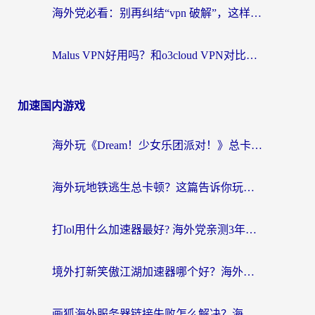
海外党必看：别再纠结“vpn 破解”，这样选回国加速器才能真正无缝访问国内资源
Malus VPN好用吗？和o3cloud VPN对比哪个回国效果更好？
加速国内游戏
海外玩《Dream！少女乐团派对！》总卡顿？加速器到底能不能用？一篇指南解决你的国服游戏难题
海外玩地铁逃生总卡顿？这篇告诉你玩地铁逃生用什么加速器好,比较好
打lol用什么加速器最好? 海外党亲测3年的国服游戏加速终极攻略
境外打新笑傲江湖加速器哪个好？海外玩家国服畅玩全攻略（附实测推荐）
画狐海外服务器链接失败怎么解决？海外玩家国服游戏加速器终极指南