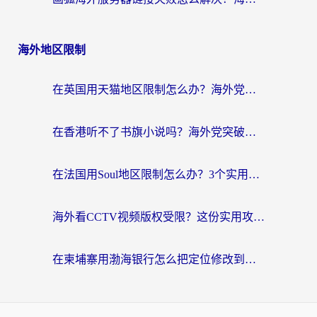
海外地区限制
在英国用天猫地区限制怎么办？海外党必备的国内平台解锁指南
在香港听不了书旗小说吗？海外党突破内容限制的实用指南
在法国用Soul地区限制怎么办？3个实用技巧帮你轻松解决（附德国场景方案）
海外看CCTV视频版权受限？这份实用攻略帮你解锁国内影视+解决足球直播&政务APP难题
在柬埔寨用渤海银行怎么把定位修改到中国国内？3招解决海外生活的“数字乡愁”