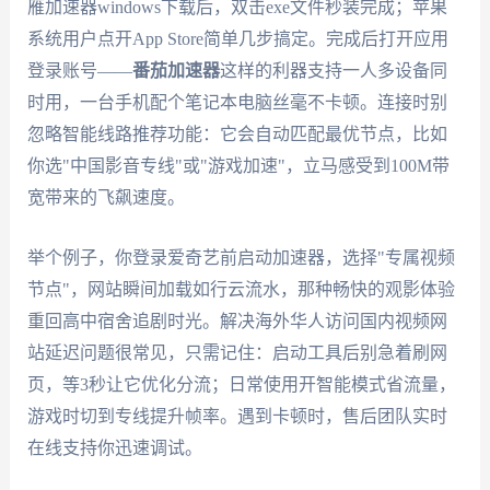
雁加速器windows下载后，双击exe文件秒装完成；苹果
系统用户点开App Store简单几步搞定。完成后打开应用
登录账号——
番茄加速器
这样的利器支持一人多设备同
时用，一台手机配个笔记本电脑丝毫不卡顿。连接时别
忽略智能线路推荐功能：它会自动匹配最优节点，比如
你选"中国影音专线"或"游戏加速"，立马感受到100M带
宽带来的飞飙速度。
举个例子，你登录爱奇艺前启动加速器，选择"专属视频
节点"，网站瞬间加载如行云流水，那种畅快的观影体验
重回高中宿舍追剧时光。解决海外华人访问国内视频网
站延迟问题很常见，只需记住：启动工具后别急着刷网
页，等3秒让它优化分流；日常使用开智能模式省流量，
游戏时切到专线提升帧率。遇到卡顿时，售后团队实时
在线支持你迅速调试。