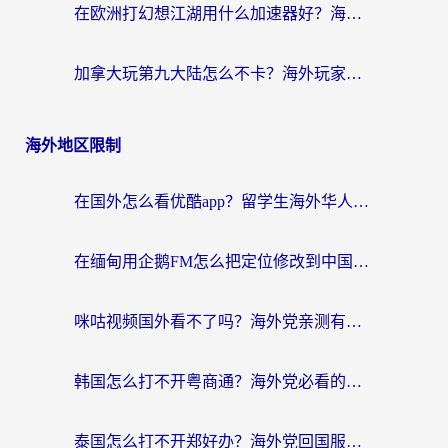
在欧洲打幻想江湖用什么加速器好？海外玩家国服游戏畅玩指南
加拿大玩第九大陆怎么不卡？海外玩家国服游戏加速全攻略（附足球世界萤火突击实测）
海外地区限制
在国外怎么看优酷app？留学生海外华人必看的无限制追剧指南
在缅甸用企鹅FM怎么把定位修改到中国国内？海外党解决地域限制的实用指南
咪咕视频国外看不了吗？海外党亲测有效的回国加速解决方案
韩国怎么打不开粤商通？海外党必看的回国加速器选择指南（附加拿大农行俄罗斯有缘网解决方案）
泰国怎么打不开郑好办？海外党回国服务+影音追剧全搞定的实用指南