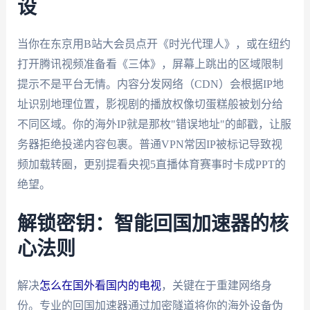
设
当你在东京用B站大会员点开《时光代理人》，或在纽约
打开腾讯视频准备看《三体》，屏幕上跳出的区域限制
提示不是平台无情。内容分发网络（CDN）会根据IP地
址识别地理位置，影视剧的播放权像切蛋糕般被划分给
不同区域。你的海外IP就是那枚"错误地址"的邮戳，让服
务器拒绝投递内容包裹。普通VPN常因IP被标记导致视
频加载转圈，更别提看央视5直播体育赛事时卡成PPT的
绝望。
解锁密钥：智能回国加速器的核
心法则
解决
怎么在国外看国内的电视
，关键在于重建网络身
份。专业的回国加速器通过加密隧道将你的海外设备伪