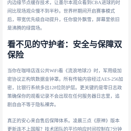
内边缘节点缓存技术，让墨尔本观众看到CBA进球的时
间比现场观众慢不到半秒。世界杯期间开启赛事模式
后，带宽优先级自动提升，任你窗外飘雪，屏幕里依旧
是沸腾的绿茵场。
看不见的守护者：安全与保障双
保险
当你在咖啡店连公共WiFi看《流浪地球2》时，军用级加
密协议正构筑数据金钟罩。所有传输内容经过AES-256加
密，比银行系统多出128位防护层。更关键的是零日志政
策确保你的观看记录不会出现在任何服务器日志里，追
剧自由不等于隐私裸奔。
真正的安心来自售后保障体系。凌晨三点《原神》版本
更新连不上国服？技术团队的平均响应时间控制在7分钟