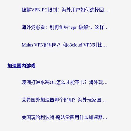
破解VPN PC限制：海外用户如何选择回国加速器实现无缝访问国内资源
海外党必看：别再纠结“vpn 破解”，这样选回国加速器才能真正无缝访问国内资源
Malus VPN好用吗？和o3cloud VPN对比哪个回国效果更好？
加速国内游戏
澳洲打逆水寒OL怎么才能不卡？海外玩家国服游戏加速终极指南（附梦幻模拟战地铁跑酷解决办法）
艾希国外加速器哪个好用？海外玩家国服游戏畅玩终极指南（附欧洲玩鸣潮街头篮球实测）
美国玩哈利波特·魔法觉醒用什么加速器？告别延迟的终极指南（含免费QQ炫舞方案+印尼妄想山海秘籍）