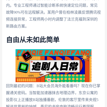
内。专业工程师通过智能诊断系统快速定位问题，常见
故障90%可在远程解决。某用户曾在柏林凌晨反馈腾讯视
频连接异常，工程师两小时内调整了法兰克福到深圳的
新路由方案。
自由从未如此简单
回到最初的问题：B站大会员海外能看番吗？现在你已掌
握通关密码。当智能加速器抹去地理边界，东京公寓的
投影仪上正播放B站独播番剧，伦敦的客厅里传来央视5
解说世界杯的呐喊，悉尼的书房电脑流畅运行着国服