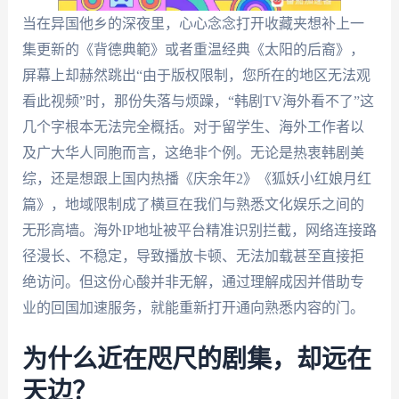
当在异国他乡的深夜里，心心念念打开收藏夹想补上一
集更新的《背德典範》或者重温经典《太阳的后裔》，
屏幕上却赫然跳出“由于版权限制，您所在的地区无法观
看此视频”时，那份失落与烦躁，“韩剧TV海外看不了”这
几个字根本无法完全概括。对于留学生、海外工作者以
及广大华人同胞而言，这绝非个例。无论是热衷韩剧美
综，还是想跟上国内热播《庆余年2》《狐妖小红娘月红
篇》，地域限制成了横亘在我们与熟悉文化娱乐之间的
无形高墙。海外IP地址被平台精准识别拦截，网络连接路
径漫长、不稳定，导致播放卡顿、无法加载甚至直接拒
绝访问。但这份心酸并非无解，通过理解成因并借助专
业的回国加速服务，就能重新打开通向熟悉内容的门。
为什么近在咫尺的剧集，却远在
天边？