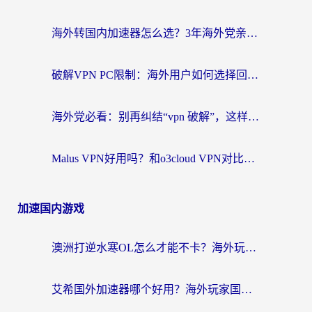
海外转国内加速器怎么选？3年海外党亲测指南，无缝刷剧玩游戏不再难
破解VPN PC限制：海外用户如何选择回国加速器实现无缝访问国内资源
海外党必看：别再纠结“vpn 破解”，这样选回国加速器才能真正无缝访问国内资源
Malus VPN好用吗？和o3cloud VPN对比哪个回国效果更好？
加速国内游戏
澳洲打逆水寒OL怎么才能不卡？海外玩家国服游戏加速终极指南（附梦幻模拟战地铁跑酷解决办法）
艾希国外加速器哪个好用？海外玩家国服游戏畅玩终极指南（附欧洲玩鸣潮街头篮球实测）