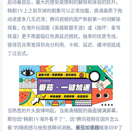
启动番茄后，最大的感受是限制的解除和体验的跃升。
韩剧TV上之前灰掉的剧集可以正常加载，高清画质下拖
动进度条几无迟滞；腾讯视频的国产新剧第一时间解锁
观看；在海外玩国服《英雄联盟手游》或《崩坏：星穹
铁道》更不再面临红色高延迟困扰。独享的优质专线，
使得百兆带宽得到充分利用，卡顿、延迟、缓冲彻底成
了过去式。
当熟悉的片头旋律响起，当高清细腻的画面铺满屏幕，
那份因“韩剧TV海外看不了”、因“腾讯视频在国外怎么
看”的隔阂感与挫败感瞬间消融。
番茄加速器
精准切中了