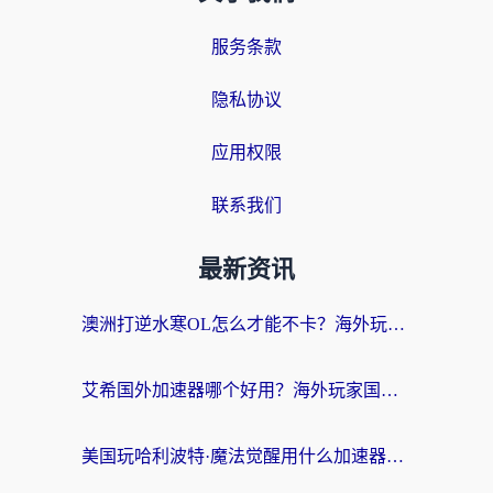
服务条款
隐私协议
应用权限
联系我们
最新资讯
澳洲打逆水寒OL怎么才能不卡？海外玩家国服游戏加速终极指南（附梦幻模拟战地铁跑酷解决办法）
艾希国外加速器哪个好用？海外玩家国服游戏畅玩终极指南（附欧洲玩鸣潮街头篮球实测）
美国玩哈利波特·魔法觉醒用什么加速器？告别延迟的终极指南（含免费QQ炫舞方案+印尼妄想山海秘籍）