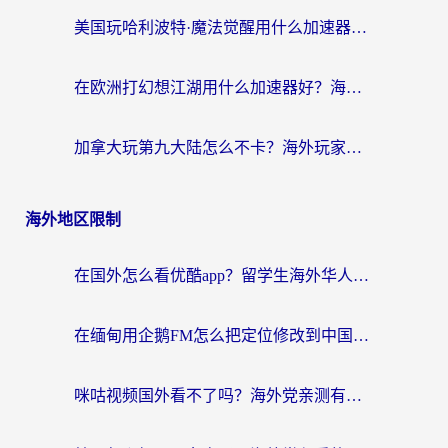
美国玩哈利波特·魔法觉醒用什么加速器？告别延迟的终极指南（含免费QQ炫舞方案+印尼妄想山海秘籍）
在欧洲打幻想江湖用什么加速器好？海外玩家国服游戏畅玩指南
加拿大玩第九大陆怎么不卡？海外玩家国服游戏加速全攻略（附足球世界萤火突击实测）
海外地区限制
在国外怎么看优酷app？留学生海外华人必看的无限制追剧指南
在缅甸用企鹅FM怎么把定位修改到中国国内？海外党解决地域限制的实用指南
咪咕视频国外看不了吗？海外党亲测有效的回国加速解决方案