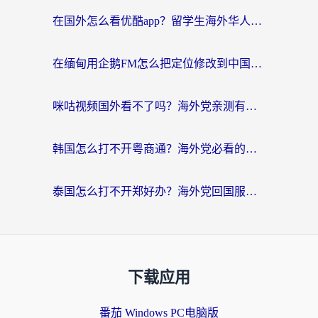
在国外怎么看优酷app？留学生海外华人必看的无限制追剧指南
在缅甸用企鹅FM怎么把定位修改到中国国内？海外党解决地域限制的实用指南
咪咕视频国外看不了吗？海外党亲测有效的回国加速解决方案
韩国怎么打不开粤商通？海外党必看的回国加速器选择指南（附加拿大农行俄罗斯有缘网解决方案）
泰国怎么打不开郑好办？海外党回国服务+影音追剧全搞定的实用指南
下载应用
番茄 Windows PC电脑版