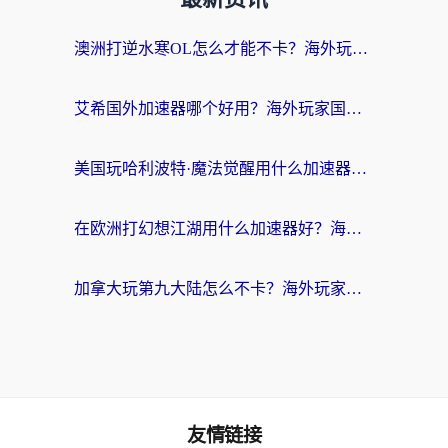
澳洲打逆水寒OL怎么才能不卡？海外玩家国服游戏加速终极指南（附梦幻模拟战地铁跑酷解决办法）
艾希国外加速器哪个好用？海外玩家国服游戏畅玩终极指南（附欧洲玩鸣潮街头篮球实测）
美国玩哈利波特·魔法觉醒用什么加速器？告别延迟的终极指南（含免费QQ炫舞方案+印尼妄想山海秘籍）
在欧洲打幻想江湖用什么加速器好？海外玩家国服游戏畅玩指南
加拿大玩第九大陆怎么不卡？海外玩家国服游戏加速全攻略（附足球世界萤火突击实测）
友情链接