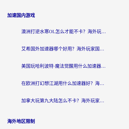
加速国内游戏
澳洲打逆水寒OL怎么才能不卡？海外玩家国服游戏加速终极指南（附梦幻模拟战地铁跑酷解决办法）
艾希国外加速器哪个好用？海外玩家国服游戏畅玩终极指南（附欧洲玩鸣潮街头篮球实测）
美国玩哈利波特·魔法觉醒用什么加速器？告别延迟的终极指南（含免费QQ炫舞方案+印尼妄想山海秘籍）
在欧洲打幻想江湖用什么加速器好？海外玩家国服游戏畅玩指南
加拿大玩第九大陆怎么不卡？海外玩家国服游戏加速全攻略（附足球世界萤火突击实测）
海外地区限制