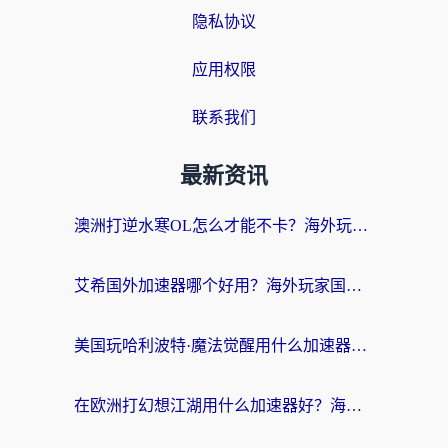
隐私协议
应用权限
联系我们
最新资讯
澳洲打逆水寒OL怎么才能不卡？海外玩家国服游戏加速终极指南（附梦幻模拟战地铁跑酷解决办法）
艾希国外加速器哪个好用？海外玩家国服游戏畅玩终极指南（附欧洲玩鸣潮街头篮球实测）
美国玩哈利波特·魔法觉醒用什么加速器？告别延迟的终极指南（含免费QQ炫舞方案+印尼妄想山海秘籍）
在欧洲打幻想江湖用什么加速器好？海外玩家国服游戏畅玩指南