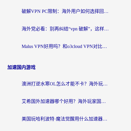
破解VPN PC限制：海外用户如何选择回国加速器实现无缝访问国内资源
海外党必看：别再纠结“vpn 破解”，这样选回国加速器才能真正无缝访问国内资源
Malus VPN好用吗？和o3cloud VPN对比哪个回国效果更好？
加速国内游戏
澳洲打逆水寒OL怎么才能不卡？海外玩家国服游戏加速终极指南（附梦幻模拟战地铁跑酷解决办法）
艾希国外加速器哪个好用？海外玩家国服游戏畅玩终极指南（附欧洲玩鸣潮街头篮球实测）
美国玩哈利波特·魔法觉醒用什么加速器？告别延迟的终极指南（含免费QQ炫舞方案+印尼妄想山海秘籍）