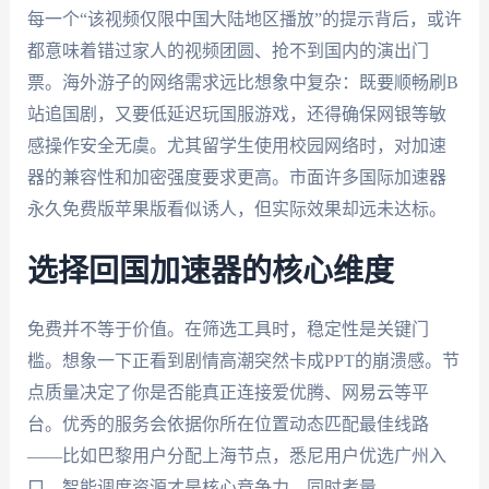
每一个“该视频仅限中国大陆地区播放”的提示背后，或许
都意味着错过家人的视频团圆、抢不到国内的演出门
票。海外游子的网络需求远比想象中复杂：既要顺畅刷B
站追国剧，又要低延迟玩国服游戏，还得确保网银等敏
感操作安全无虞。尤其留学生使用校园网络时，对加速
器的兼容性和加密强度要求更高。市面许多国际加速器
永久免费版苹果版看似诱人，但实际效果却远未达标。
选择回国加速器的核心维度
免费并不等于价值。在筛选工具时，稳定性是关键门
槛。想象一下正看到剧情高潮突然卡成PPT的崩溃感。节
点质量决定了你是否能真正连接爱优腾、网易云等平
台。优秀的服务会依据你所在位置动态匹配最佳线路
——比如巴黎用户分配上海节点，悉尼用户优选广州入
口，智能调度资源才是核心竞争力。同时考量