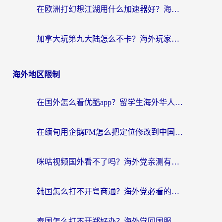
在欧洲打幻想江湖用什么加速器好？海外玩家国服游戏畅玩指南
加拿大玩第九大陆怎么不卡？海外玩家国服游戏加速全攻略（附足球世界萤火突击实测）
海外地区限制
在国外怎么看优酷app？留学生海外华人必看的无限制追剧指南
在缅甸用企鹅FM怎么把定位修改到中国国内？海外党解决地域限制的实用指南
咪咕视频国外看不了吗？海外党亲测有效的回国加速解决方案
韩国怎么打不开粤商通？海外党必看的回国加速器选择指南（附加拿大农行俄罗斯有缘网解决方案）
泰国怎么打不开郑好办？海外党回国服务+影音追剧全搞定的实用指南