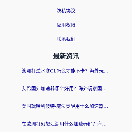
隐私协议
应用权限
联系我们
最新资讯
澳洲打逆水寒OL怎么才能不卡？海外玩家国服游戏加速终极指南（附梦幻模拟战地铁跑酷解决办法）
艾希国外加速器哪个好用？海外玩家国服游戏畅玩终极指南（附欧洲玩鸣潮街头篮球实测）
美国玩哈利波特·魔法觉醒用什么加速器？告别延迟的终极指南（含免费QQ炫舞方案+印尼妄想山海秘籍）
在欧洲打幻想江湖用什么加速器好？海外玩家国服游戏畅玩指南