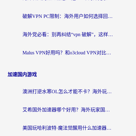
破解VPN PC限制：海外用户如何选择回国加速器实现无缝访问国内资源
海外党必看：别再纠结“vpn 破解”，这样选回国加速器才能真正无缝访问国内资源
Malus VPN好用吗？和o3cloud VPN对比哪个回国效果更好？
加速国内游戏
澳洲打逆水寒OL怎么才能不卡？海外玩家国服游戏加速终极指南（附梦幻模拟战地铁跑酷解决办法）
艾希国外加速器哪个好用？海外玩家国服游戏畅玩终极指南（附欧洲玩鸣潮街头篮球实测）
美国玩哈利波特·魔法觉醒用什么加速器？告别延迟的终极指南（含免费QQ炫舞方案+印尼妄想山海秘籍）