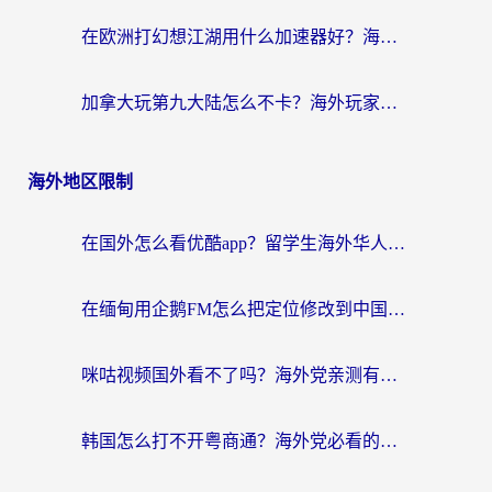
在欧洲打幻想江湖用什么加速器好？海外玩家国服游戏畅玩指南
加拿大玩第九大陆怎么不卡？海外玩家国服游戏加速全攻略（附足球世界萤火突击实测）
海外地区限制
在国外怎么看优酷app？留学生海外华人必看的无限制追剧指南
在缅甸用企鹅FM怎么把定位修改到中国国内？海外党解决地域限制的实用指南
咪咕视频国外看不了吗？海外党亲测有效的回国加速解决方案
韩国怎么打不开粤商通？海外党必看的回国加速器选择指南（附加拿大农行俄罗斯有缘网解决方案）