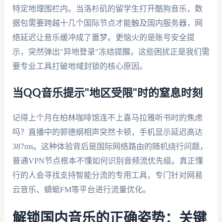
特定地理围栏内。当洛杉矶的留学生打开酷狗音乐，数
据包需要跨越十几个国际节点才能触及国内服务器，网
络延迟让音乐缓冲成了噩梦。更恼火的是账号安全提
示，突然弹出"异地登录"冻结提醒。这些困扰正是我们需
要专业工具打破地域封锁的核心原因。
当QQ音乐提示"地区受限"时的窒息时刻
记得上个月在柏林咖啡馆连不上喜马拉雅听书时的焦虑
吗？直播中的郭德纲相声突然卡顿，手机显示延迟高达
387ms。这种体验背后是国际网络路由的随机绕行问题，
普通VPN节点根本不懂如何识别音频流优先级。真正懂
行的人会寻找支持智能分流的专用工具，专门针对网易
云音乐、蜻蜓FM等平台进行流量优化。
解锁国内音乐的正确姿势：关键