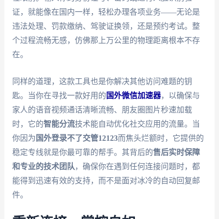
证，就能像在国内一样，轻松办理各项业务——无论是
违法处理、罚款缴纳、驾驶证换领，还是预约考试。整
个过程流畅无感，仿佛那上万公里的物理距离根本不存
在。
同样的道理，这款工具也是你解决其他访问难题的钥
匙。当你在寻找一款好用的
国外微信加速器
，以确保与
家人的语音视频通话清晰流畅、朋友圈图片秒速加载
时，它的
智能分流
技术能自动优化社交应用的流量。当
你因为
国外登录不了交管12123
而焦头烂额时，它提供的
稳定专线就是你最可靠的帮手。其背后的
售后实时保障
和专业的技术团队
，确保你在遇到任何连接问题时，都
能得到迅速有效的支持，而不是面对冰冷的自动回复邮
件。