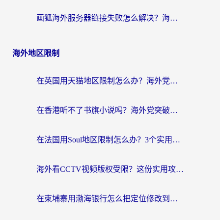
画狐海外服务器链接失败怎么解决？海外玩家国服游戏加速器终极指南
海外地区限制
在英国用天猫地区限制怎么办？海外党必备的国内平台解锁指南
在香港听不了书旗小说吗？海外党突破内容限制的实用指南
在法国用Soul地区限制怎么办？3个实用技巧帮你轻松解决（附德国场景方案）
海外看CCTV视频版权受限？这份实用攻略帮你解锁国内影视+解决足球直播&政务APP难题
在柬埔寨用渤海银行怎么把定位修改到中国国内？3招解决海外生活的“数字乡愁”