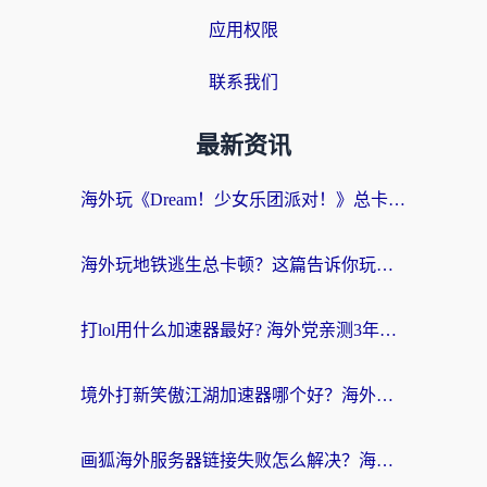
应用权限
联系我们
最新资讯
海外玩《Dream！少女乐团派对！》总卡顿？加速器到底能不能用？一篇指南解决你的国服游戏难题
海外玩地铁逃生总卡顿？这篇告诉你玩地铁逃生用什么加速器好,比较好
打lol用什么加速器最好? 海外党亲测3年的国服游戏加速终极攻略
境外打新笑傲江湖加速器哪个好？海外玩家国服畅玩全攻略（附实测推荐）
画狐海外服务器链接失败怎么解决？海外玩家国服游戏加速器终极指南