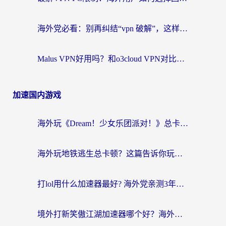
海外党必看：别再纠结“vpn 破解”，这样选回国加速器才能真正无缝访问国内资源
Malus VPN好用吗？和o3cloud VPN对比哪个回国效果更好？
加速国内游戏
海外玩《Dream！少女乐团派对！》总卡顿？加速器到底能不能用？一篇指南解决你的国服游戏难题
海外玩地铁逃生总卡顿？这篇告诉你玩地铁逃生用什么加速器好,比较好
打lol用什么加速器最好? 海外党亲测3年的国服游戏加速终极攻略
境外打新笑傲江湖加速器哪个好？海外玩家国服畅玩全攻略（附实测推荐）