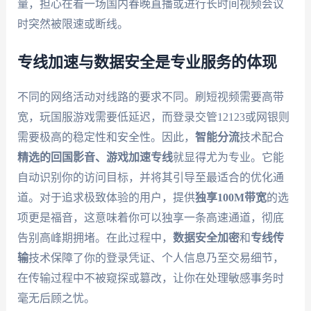
量，担心在看一场国内春晚直播或进行长时间视频会议
时突然被限速或断线。
专线加速与数据安全是专业服务的体现
不同的网络活动对线路的要求不同。刷短视频需要高带
宽，玩国服游戏需要低延迟，而登录交管12123或网银则
需要极高的稳定性和安全性。因此，
智能分流
技术配合
精选的回国影音、游戏加速专线
就显得尤为专业。它能
自动识别你的访问目标，并将其引导至最适合的优化通
道。对于追求极致体验的用户，提供
独享100M带宽
的选
项更是福音，这意味着你可以独享一条高速通道，彻底
告别高峰期拥堵。在此过程中，
数据安全加密
和
专线传
输
技术保障了你的登录凭证、个人信息乃至交易细节，
在传输过程中不被窥探或篡改，让你在处理敏感事务时
毫无后顾之忧。