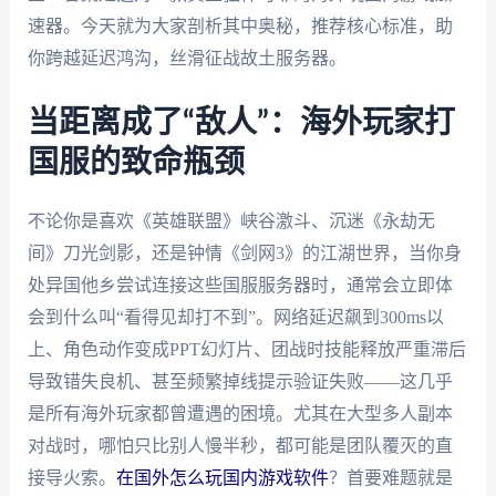
速器。今天就为大家剖析其中奥秘，推荐核心标准，助
你跨越延迟鸿沟，丝滑征战故土服务器。
当距离成了“敌人”：海外玩家打
国服的致命瓶颈
不论你是喜欢《英雄联盟》峡谷激斗、沉迷《永劫无
间》刀光剑影，还是钟情《剑网3》的江湖世界，当你身
处异国他乡尝试连接这些国服服务器时，通常会立即体
会到什么叫“看得见却打不到”。网络延迟飙到300ms以
上、角色动作变成PPT幻灯片、团战时技能释放严重滞后
导致错失良机、甚至频繁掉线提示验证失败——这几乎
是所有海外玩家都曾遭遇的困境。尤其在大型多人副本
对战时，哪怕只比别人慢半秒，都可能是团队覆灭的直
接导火索。
在国外怎么玩国内游戏软件
？首要难题就是