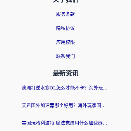
服务条款
隐私协议
应用权限
联系我们
最新资讯
澳洲打逆水寒OL怎么才能不卡？海外玩家国服游戏加速终极指南（附梦幻模拟战地铁跑酷解决办法）
艾希国外加速器哪个好用？海外玩家国服游戏畅玩终极指南（附欧洲玩鸣潮街头篮球实测）
美国玩哈利波特·魔法觉醒用什么加速器？告别延迟的终极指南（含免费QQ炫舞方案+印尼妄想山海秘籍）