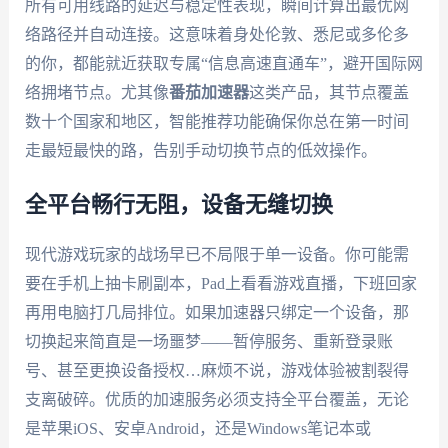
所有可用线路的延迟与稳定性表现，瞬间计算出最优网
络路径并自动连接。这意味着身处伦敦、悉尼或多伦多
的你，都能就近获取专属“信息高速直通车”，避开国际网
络拥堵节点。尤其像
番茄加速器
这类产品，其节点覆盖
数十个国家和地区，智能推荐功能确保你总在第一时间
走最短最快的路，告别手动切换节点的低效操作。
全平台畅行无阻，设备无缝切换
现代游戏玩家的战场早已不局限于单一设备。你可能需
要在手机上抽卡刷副本，Pad上看看游戏直播，下班回家
再用电脑打几局排位。如果加速器只绑定一个设备，那
切换起来简直是一场噩梦——暂停服务、重新登录账
号、甚至更换设备授权…麻烦不说，游戏体验被割裂得
支离破碎。优质的加速服务必须支持全平台覆盖，无论
是苹果iOS、安卓Android，还是Windows笔记本或