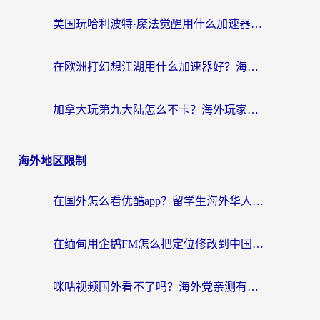
美国玩哈利波特·魔法觉醒用什么加速器？告别延迟的终极指南（含免费QQ炫舞方案+印尼妄想山海秘籍）
在欧洲打幻想江湖用什么加速器好？海外玩家国服游戏畅玩指南
加拿大玩第九大陆怎么不卡？海外玩家国服游戏加速全攻略（附足球世界萤火突击实测）
海外地区限制
在国外怎么看优酷app？留学生海外华人必看的无限制追剧指南
在缅甸用企鹅FM怎么把定位修改到中国国内？海外党解决地域限制的实用指南
咪咕视频国外看不了吗？海外党亲测有效的回国加速解决方案