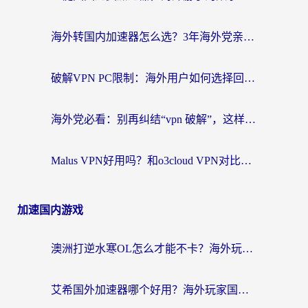
海外转国内加速器怎么选？3年海外党亲测指南，无缝刷剧玩游戏不再难
破解VPN PC限制：海外用户如何选择回国加速器实现无缝访问国内资源
海外党必看：别再纠结“vpn 破解”，这样选回国加速器才能真正无缝访问国内资源
Malus VPN好用吗？和o3cloud VPN对比哪个回国效果更好？
加速国内游戏
澳洲打逆水寒OL怎么才能不卡？海外玩家国服游戏加速终极指南（附梦幻模拟战地铁跑酷解决办法）
艾希国外加速器哪个好用？海外玩家国服游戏畅玩终极指南（附欧洲玩鸣潮街头篮球实测）