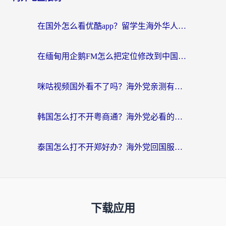
在国外怎么看优酷app？留学生海外华人必看的无限制追剧指南
在缅甸用企鹅FM怎么把定位修改到中国国内？海外党解决地域限制的实用指南
咪咕视频国外看不了吗？海外党亲测有效的回国加速解决方案
韩国怎么打不开粤商通？海外党必看的回国加速器选择指南（附加拿大农行俄罗斯有缘网解决方案）
泰国怎么打不开郑好办？海外党回国服务+影音追剧全搞定的实用指南
下载应用