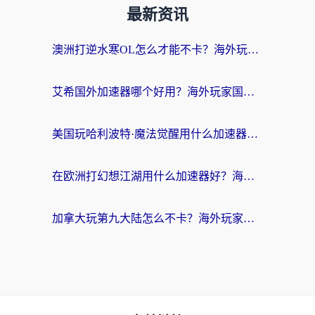
最新资讯
澳洲打逆水寒OL怎么才能不卡？海外玩家国服游戏加速终极指南（附梦幻模拟战地铁跑酷解决办法）
艾希国外加速器哪个好用？海外玩家国服游戏畅玩终极指南（附欧洲玩鸣潮街头篮球实测）
美国玩哈利波特·魔法觉醒用什么加速器？告别延迟的终极指南（含免费QQ炫舞方案+印尼妄想山海秘籍）
在欧洲打幻想江湖用什么加速器好？海外玩家国服游戏畅玩指南
加拿大玩第九大陆怎么不卡？海外玩家国服游戏加速全攻略（附足球世界萤火突击实测）