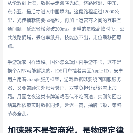
从伦敦到上海，数据要走海底光缆，绕路欧洲、中东、
东南亚，最后才进入中国境内。这段路程超过12000公
里，光传播就需要60毫秒。再加上运营商之间的互联互
通问题，延迟轻松突破200ms。更糟的是晚高峰时段，公
共线路拥堵，丢包率飙升，技能放不出，走位瞬移回原
点。
手游玩家同样遭殃。国外怎么玩国内手游不卡，这不是
换个APN就能解决的。iOS用户挂着美区Apple ID，安卓
用户用着Google服务框架，游戏数据既要绕回国服服务
器，又要兼顾海外账号验证，双重负担让延迟雪上加
霜。月圆之夜这类卡牌游戏看似不吃网速，实则每回合
结算都依赖实时数据同步，延迟一高，抽牌卡顿，策略
节奏全乱。
加速器不是智商税，是物理定律