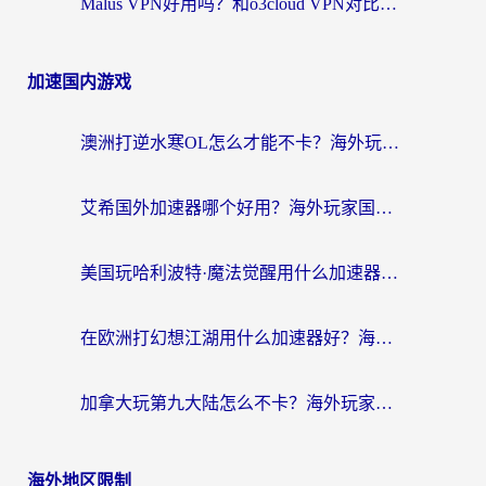
Malus VPN好用吗？和o3cloud VPN对比哪个回国效果更好？
加速国内游戏
澳洲打逆水寒OL怎么才能不卡？海外玩家国服游戏加速终极指南（附梦幻模拟战地铁跑酷解决办法）
艾希国外加速器哪个好用？海外玩家国服游戏畅玩终极指南（附欧洲玩鸣潮街头篮球实测）
美国玩哈利波特·魔法觉醒用什么加速器？告别延迟的终极指南（含免费QQ炫舞方案+印尼妄想山海秘籍）
在欧洲打幻想江湖用什么加速器好？海外玩家国服游戏畅玩指南
加拿大玩第九大陆怎么不卡？海外玩家国服游戏加速全攻略（附足球世界萤火突击实测）
海外地区限制