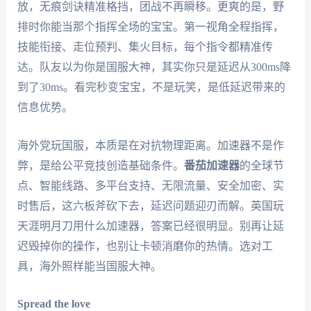
放，无痕剑诀精准格挡，团战不再瞬移。更爽的是，野
排时你能当那个指挥全场的宝宝。第一视角全程指挥，
技能衔接、走位预判、集火目标，每个指令都精准传
达。队友以为你是国服大神，其实你只是延迟从300ms降
到了30ms。看完秒变宝宝，不是玩笑，是低延迟带来的
信息优势。
海外党玩国服，本质是在对抗物理距离。加速器不是作
弊，是给公平竞技创造基础条件。
番茄加速器
的全球节
点、智能线路、多平台支持、无限流量、安全加密、实
时售后，这六板斧砍下去，延迟问题迎刃而解。英国玩
天涯明月刀用什么加速器，答案已经很明显。别再让延
迟毁掉你的操作，也别让卡顿消磨你的热情。选对工
具，海外照样能当国服大神。
Spread the love