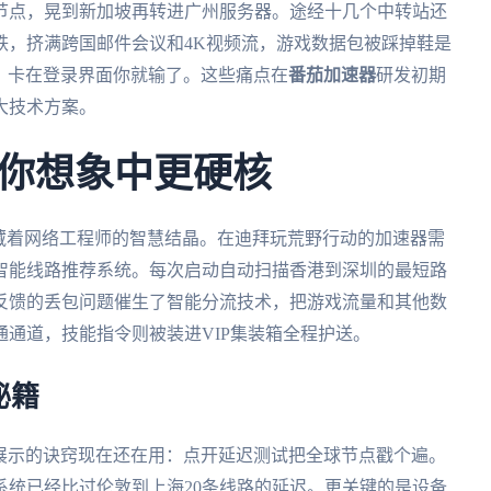
节点，晃到新加坡再转进广州服务器。途经十几个中转站还
铁，挤满跨国邮件会议和4K视频流，游戏数据包被踩掉鞋是
s？卡在登录界面你就输了。这些痛点在
番茄加速器
研发初期
大技术方案。
你想象中更硬核
藏着网络工程师的智慧结晶。在迪拜玩荒野行动的加速器需
智能线路推荐系统。每次启动自动扫描香港到深圳的最短路
反馈的丢包问题催生了智能分流技术，把游戏流量和其他数
通道，技能指令则被装进VIP集装箱全程护送。
秘籍
他展示的诀窍现在还在用：点开延迟测试把全球节点戳个遍。
系统已经比过伦敦到上海20条线路的延迟。更关键的是设备