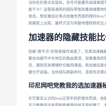
当你在伦敦点击鼠标，信号可能要先绕道美国
能不卡？运营商通用的国际带宽就像高峰期地
常态。想在雅加达零点抢傲世西游的限时Bos
就被提上议程，最终沉淀为突破地理桎梏的五
加速器的隐藏技能比
别被"换节点"的简易操作迷惑了，优质加速器
要自动避开中东地区的路由黑洞，就像番茄的
径，遇到突发拥堵秒切备用通道。新加坡玩家
据分开运输。当你组队刷副本时，语音包走普通
印尼网吧党教我的选加速器
在巴厘岛认识的Rudi正用手机肝傲世西游，
不过像番茄这类带智能推荐的就不用折腾了，