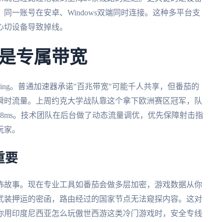
同一账号在安卓、Windows双端同时连接。这种多平台支
心切设备导致掉线。
是专属带宽
ng。普通加速器承诺"百兆带宽"可能千人共享，但番茄的
ps的瞬时流量。上周约克大学战队靠这个拿下欧洲赛区冠军，队
8ms。技术团队在后台做了动态流量调优，优先保障射击指
玩家。
重要
怖故事。现在专业工具如番茄会做多层加密，游戏数据从你
武装押运的密函，路由经过的国家节点无法窥探内容。这对
你用印度尼西亚怎么玩傲世西游这类冷门游戏时，安全专线