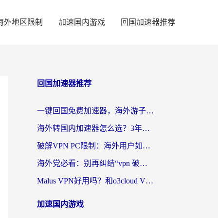
海外地区限制
加速国内游戏
回国加速器推荐
回国加速器推荐
一键回国免费加速器，海外游子的数字归乡路
海外转国内加速器怎么选？3年海外党亲测指南，无缝刷剧玩游戏不再难
破解VPN PC限制：海外用户如何选择回国加速器实现无缝访问国内资源
海外党必看：别再纠结“vpn 破解”，这样选回国加速器才能真正无缝访问国内资源
Malus VPN好用吗？和o3cloud VPN对比哪个回国效果更好？
加速国内游戏