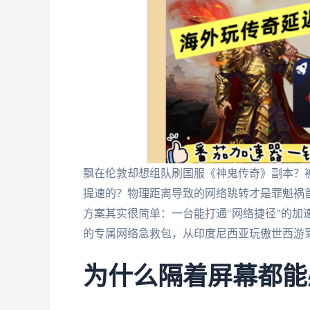
飘在伦敦却想组队刷国服《神鬼传奇》副本？被
提速的？物理距离导致的网络跳转才是罪魁祸
方案其实很简单：一台能打通"网络捷径"的加
的专属网络急救包，从印度尼西亚玩傲世西游
为什么隔着屏幕都能