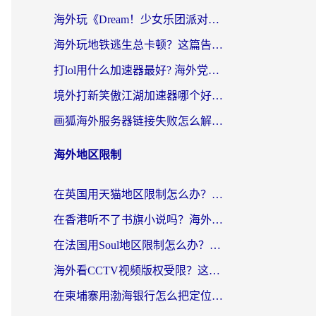
海外玩《Dream！少女乐团派对！》总卡顿？加速器到底能不能用？一篇指南解决你的国服游戏难题
海外玩地铁逃生总卡顿？这篇告诉你玩地铁逃生用什么加速器好,比较好
打lol用什么加速器最好? 海外党亲测3年的国服游戏加速终极攻略
境外打新笑傲江湖加速器哪个好？海外玩家国服畅玩全攻略（附实测推荐）
画狐海外服务器链接失败怎么解决？海外玩家国服游戏加速器终极指南
海外地区限制
在英国用天猫地区限制怎么办？海外党必备的国内平台解锁指南
在香港听不了书旗小说吗？海外党突破内容限制的实用指南
在法国用Soul地区限制怎么办？3个实用技巧帮你轻松解决（附德国场景方案）
海外看CCTV视频版权受限？这份实用攻略帮你解锁国内影视+解决足球直播&政务APP难题
在柬埔寨用渤海银行怎么把定位修改到中国国内？3招解决海外生活的“数字乡愁”