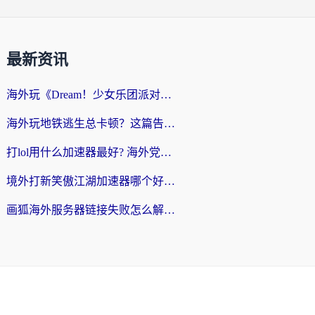
最新资讯
海外玩《Dream！少女乐团派对！》总卡顿？加速器到底能不能用？一篇指南解决你的国服游戏难题
海外玩地铁逃生总卡顿？这篇告诉你玩地铁逃生用什么加速器好,比较好
打lol用什么加速器最好? 海外党亲测3年的国服游戏加速终极攻略
境外打新笑傲江湖加速器哪个好？海外玩家国服畅玩全攻略（附实测推荐）
画狐海外服务器链接失败怎么解决？海外玩家国服游戏加速器终极指南