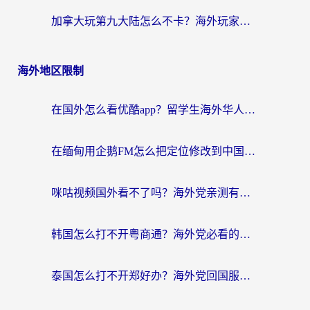
加拿大玩第九大陆怎么不卡？海外玩家国服游戏加速全攻略（附足球世界萤火突击实测）
海外地区限制
在国外怎么看优酷app？留学生海外华人必看的无限制追剧指南
在缅甸用企鹅FM怎么把定位修改到中国国内？海外党解决地域限制的实用指南
咪咕视频国外看不了吗？海外党亲测有效的回国加速解决方案
韩国怎么打不开粤商通？海外党必看的回国加速器选择指南（附加拿大农行俄罗斯有缘网解决方案）
泰国怎么打不开郑好办？海外党回国服务+影音追剧全搞定的实用指南