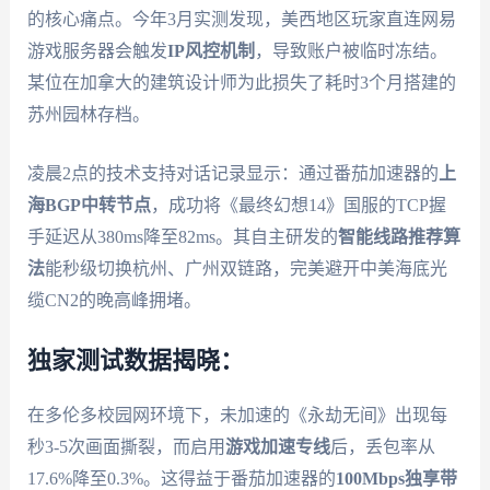
的核心痛点。今年3月实测发现，美西地区玩家直连网易
游戏服务器会触发
IP风控机制
，导致账户被临时冻结。
某位在加拿大的建筑设计师为此损失了耗时3个月搭建的
苏州园林存档。
凌晨2点的技术支持对话记录显示：通过番茄加速器的
上
海BGP中转节点
，成功将《最终幻想14》国服的TCP握
手延迟从380ms降至82ms。其自主研发的
智能线路推荐算
法
能秒级切换杭州、广州双链路，完美避开中美海底光
缆CN2的晚高峰拥堵。
独家测试数据揭晓：
在多伦多校园网环境下，未加速的《永劫无间》出现每
秒3-5次画面撕裂，而启用
游戏加速专线
后，丢包率从
17.6%降至0.3%。这得益于番茄加速器的
100Mbps独享带