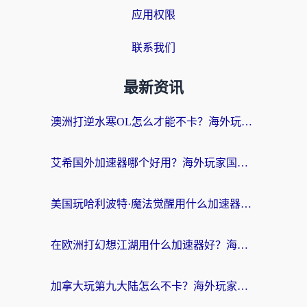
应用权限
联系我们
最新资讯
澳洲打逆水寒OL怎么才能不卡？海外玩家国服游戏加速终极指南（附梦幻模拟战地铁跑酷解决办法）
艾希国外加速器哪个好用？海外玩家国服游戏畅玩终极指南（附欧洲玩鸣潮街头篮球实测）
美国玩哈利波特·魔法觉醒用什么加速器？告别延迟的终极指南（含免费QQ炫舞方案+印尼妄想山海秘籍）
在欧洲打幻想江湖用什么加速器好？海外玩家国服游戏畅玩指南
加拿大玩第九大陆怎么不卡？海外玩家国服游戏加速全攻略（附足球世界萤火突击实测）