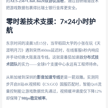
的
AES-256+ChaCha20双协议加密
，通过自研隧道技术
把游戏数据包裹得比瑞士银行金库更安全。
零时差技术支援：7×24小时护
航
东京时间的凌晨3点15分，当早稻田大学的小张在玩《天
涯明月刀》遇到突然460ms延迟时，在线客服6秒内响应
并手动切换大阪直连专线。这就是番茄加速器
分布式技
术团队
的实力——全球6个支援中心永远有工程师待命。
从新加坡到深圳的
影音加速专线
更是一箭双雕。实测同
步开启B站4K视频和《CS:GO》国服匹配时，智能QoS流
量控制能让游戏数据优先通过，视频缓冲速度仅下降12%
却保障了
98fps稳定帧率
。