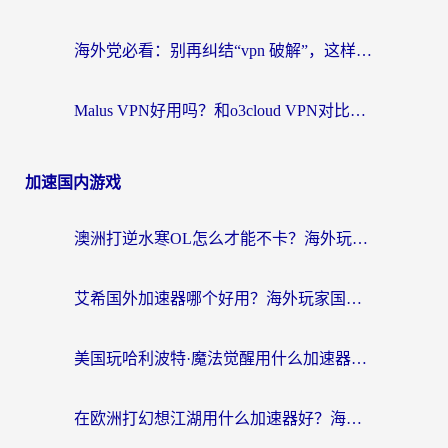
海外党必看：别再纠结“vpn 破解”，这样选回国加速器才能真正无缝访问国内资源
Malus VPN好用吗？和o3cloud VPN对比哪个回国效果更好？
加速国内游戏
澳洲打逆水寒OL怎么才能不卡？海外玩家国服游戏加速终极指南（附梦幻模拟战地铁跑酷解决办法）
艾希国外加速器哪个好用？海外玩家国服游戏畅玩终极指南（附欧洲玩鸣潮街头篮球实测）
美国玩哈利波特·魔法觉醒用什么加速器？告别延迟的终极指南（含免费QQ炫舞方案+印尼妄想山海秘籍）
在欧洲打幻想江湖用什么加速器好？海外玩家国服游戏畅玩指南