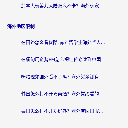
加拿大玩第九大陆怎么不卡？海外玩家国服游戏加速全攻略（附足球世界萤火突击实测）
海外地区限制
在国外怎么看优酷app？留学生海外华人必看的无限制追剧指南
在缅甸用企鹅FM怎么把定位修改到中国国内？海外党解决地域限制的实用指南
咪咕视频国外看不了吗？海外党亲测有效的回国加速解决方案
韩国怎么打不开粤商通？海外党必看的回国加速器选择指南（附加拿大农行俄罗斯有缘网解决方案）
泰国怎么打不开郑好办？海外党回国服务+影音追剧全搞定的实用指南