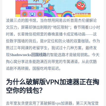
凌晨三点的图书馆，当你想用网易云听首周杰伦缓解论
文压力，屏幕却弹出刺眼的"地区限制"；春节隔着12小时
时差，长辈微信视频里的春晚直播卡成定格动画——这
些数字围墙的背后，是IP定位和防火墙的双重枷锁。作为
熬过三年网课的老留学生，我试过十几种方案，最终发
现
Shadowsocks回国线路
的智能选路才是破局钥匙。今天
掏心窝分享这条能跑满百兆带宽的专属通道，从此优酷
追剧不再转圈，国服吃鸡零延迟。
为什么破解版VPN加速器正在掏
空你的钱包？
去年室友贪便宜用了某破解版vpn加速器，第三天淘宝登