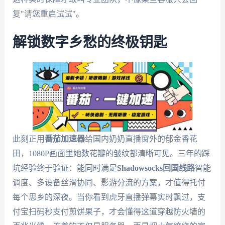
复"请您重启试试"。
解锁数字乡愁的终极钥匙
此刻正用
番茄加速器
给国内奶奶直播窗外的郁金香花
田，1080P画面里她数花瓣的皱纹都清晰可见。三年的踩
坑经验终于验证：能同时满足
Shadowsocks回国线路
智能
调度、多设备丝滑协同、影游分流的方案，才值得托付
每个思乡的深夜。当你看到虎牙直播弹幕实时飘过，支
付宝扫码秒支付煎饼果子，才会懂得这道穿越防火墙的