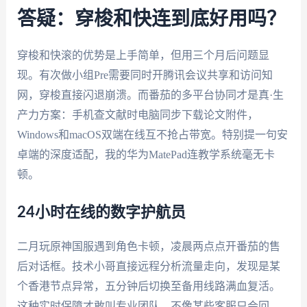
答疑：穿梭和快连到底好用吗？
穿梭和快滚的优势是上手简单，但用三个月后问题显
现。有次做小组Pre需要同时开腾讯会议共享和访问知
网，穿梭直接闪退崩溃。而番茄的多平台协同才是真·生
产力方案：手机查文献时电脑同步下载论文附件，
Windows和macOS双端在线互不抢占带宽。特别提一句安
卓端的深度适配，我的华为MatePad连教学系统毫无卡
顿。
24小时在线的数字护航员
二月玩原神国服遇到角色卡顿，凌晨两点点开番茄的售
后对话框。技术小哥直接远程分析流量走向，发现是某
个香港节点异常，五分钟后切换至备用线路满血复活。
这种实时保障才敢叫专业团队，不像某些客服只会回