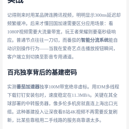
记得刚来时用某品牌连腾讯视频，明明显示300ms延迟却
频繁缓冲。后来才懂回国加速需要区分应用场景：看
1080P视频需要大流量带宽，玩王者荣耀则要毫秒级响
应。普通节点往往一刀切，而番茄的
智能分流系统
能自
动识别操作行为——当我在爱奇艺点击播放按钮瞬间，
客户端立刻切换至影音专用通道。
百兆独享背后的基建密码
实测
番茄加速器
独享100M带宽绝非虚标。用IDM多线程
下载钉钉安装包时，速度稳定在11.3MB/s。关键在其全
球部署的中转服务器，像多伦多机房就直连上海出口光
缆。这种基建投入让深夜看B站4K视频不再需要反复刷
新，比某些靠租用二手线路的服务商靠谱太多。