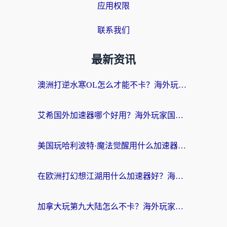
应用权限
联系我们
最新资讯
澳洲打逆水寒OL怎么才能不卡？海外玩家国服游戏加速终极指南（附梦幻模拟战地铁跑酷解决办法）
艾希国外加速器哪个好用？海外玩家国服游戏畅玩终极指南（附欧洲玩鸣潮街头篮球实测）
美国玩哈利波特·魔法觉醒用什么加速器？告别延迟的终极指南（含免费QQ炫舞方案+印尼妄想山海秘籍）
在欧洲打幻想江湖用什么加速器好？海外玩家国服游戏畅玩指南
加拿大玩第九大陆怎么不卡？海外玩家国服游戏加速全攻略（附足球世界萤火突击实测）