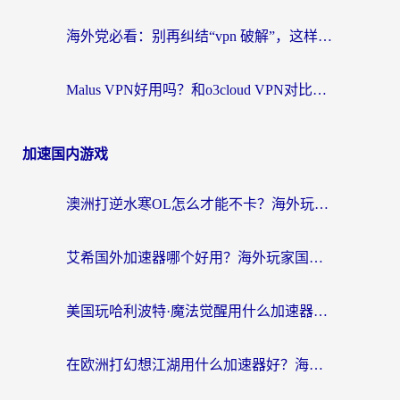
海外党必看：别再纠结“vpn 破解”，这样选回国加速器才能真正无缝访问国内资源
Malus VPN好用吗？和o3cloud VPN对比哪个回国效果更好？
加速国内游戏
澳洲打逆水寒OL怎么才能不卡？海外玩家国服游戏加速终极指南（附梦幻模拟战地铁跑酷解决办法）
艾希国外加速器哪个好用？海外玩家国服游戏畅玩终极指南（附欧洲玩鸣潮街头篮球实测）
美国玩哈利波特·魔法觉醒用什么加速器？告别延迟的终极指南（含免费QQ炫舞方案+印尼妄想山海秘籍）
在欧洲打幻想江湖用什么加速器好？海外玩家国服游戏畅玩指南