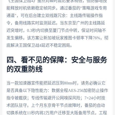
《王国保卫战4》虽然对瞬时延迟要求稍低，但防御塔技
能释放时机依赖稳定帧同步。通过番茄的"策略游戏专用
通道"，可在后台建立双线路冗余：主线路传输操作指
令，备用线路实时监测延迟。当东京至广州的主线路延
迟突增时，0.3秒内切换至厦门节点中转，保证时间轴不
发生偏移。该方案让新加坡玩家推图卡顿率下降76%，彻
底解决王国保卫战4延迟不稳定困局。
四、看不见的保障：安全与服务
的双重防线
当一款加速器宣传能把延迟压到80ms时，请务必确认它
是否具备以下隐性能力：数据全程AES-256加密防止操作
指令被截获；专线传输避开公网嗅探风险；7×24小时技
术团队驻守。上个月东京骨干节点故障时，番茄的自动
切换系统在11秒内将2万用户迁移至大阪备用节点，工程