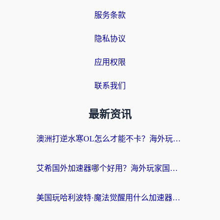
服务条款
隐私协议
应用权限
联系我们
最新资讯
澳洲打逆水寒OL怎么才能不卡？海外玩家国服游戏加速终极指南（附梦幻模拟战地铁跑酷解决办法）
艾希国外加速器哪个好用？海外玩家国服游戏畅玩终极指南（附欧洲玩鸣潮街头篮球实测）
美国玩哈利波特·魔法觉醒用什么加速器？告别延迟的终极指南（含免费QQ炫舞方案+印尼妄想山海秘籍）