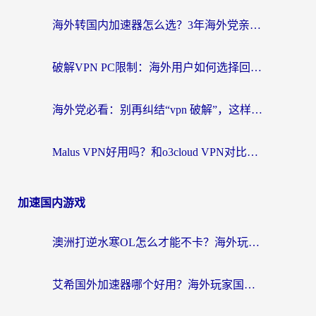
海外转国内加速器怎么选？3年海外党亲测指南，无缝刷剧玩游戏不再难
破解VPN PC限制：海外用户如何选择回国加速器实现无缝访问国内资源
海外党必看：别再纠结“vpn 破解”，这样选回国加速器才能真正无缝访问国内资源
Malus VPN好用吗？和o3cloud VPN对比哪个回国效果更好？
加速国内游戏
澳洲打逆水寒OL怎么才能不卡？海外玩家国服游戏加速终极指南（附梦幻模拟战地铁跑酷解决办法）
艾希国外加速器哪个好用？海外玩家国服游戏畅玩终极指南（附欧洲玩鸣潮街头篮球实测）