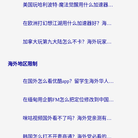
美国玩哈利波特·魔法觉醒用什么加速器？告别延迟的终极指南（含免费QQ炫舞方案+印尼妄想山海秘籍）
在欧洲打幻想江湖用什么加速器好？海外玩家国服游戏畅玩指南
加拿大玩第九大陆怎么不卡？海外玩家国服游戏加速全攻略（附足球世界萤火突击实测）
海外地区限制
在国外怎么看优酷app？留学生海外华人必看的无限制追剧指南
在缅甸用企鹅FM怎么把定位修改到中国国内？海外党解决地域限制的实用指南
咪咕视频国外看不了吗？海外党亲测有效的回国加速解决方案
韩国怎么打不开粤商通？海外党必看的回国加速器选择指南（附加拿大农行俄罗斯有缘网解决方案）