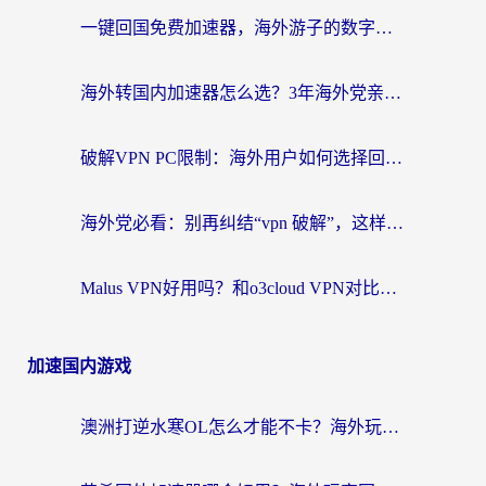
一键回国免费加速器，海外游子的数字归乡路
海外转国内加速器怎么选？3年海外党亲测指南，无缝刷剧玩游戏不再难
破解VPN PC限制：海外用户如何选择回国加速器实现无缝访问国内资源
海外党必看：别再纠结“vpn 破解”，这样选回国加速器才能真正无缝访问国内资源
Malus VPN好用吗？和o3cloud VPN对比哪个回国效果更好？
加速国内游戏
澳洲打逆水寒OL怎么才能不卡？海外玩家国服游戏加速终极指南（附梦幻模拟战地铁跑酷解决办法）