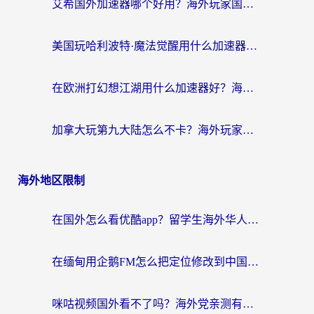
艾希国外加速器哪个好用？海外玩家国服游戏畅玩终极指南（附欧洲玩鸣潮街头篮球实测）
美国玩哈利波特·魔法觉醒用什么加速器？告别延迟的终极指南（含免费QQ炫舞方案+印尼妄想山海秘籍）
在欧洲打幻想江湖用什么加速器好？海外玩家国服游戏畅玩指南
加拿大玩第九大陆怎么不卡？海外玩家国服游戏加速全攻略（附足球世界萤火突击实测）
海外地区限制
在国外怎么看优酷app？留学生海外华人必看的无限制追剧指南
在缅甸用企鹅FM怎么把定位修改到中国国内？海外党解决地域限制的实用指南
咪咕视频国外看不了吗？海外党亲测有效的回国加速解决方案