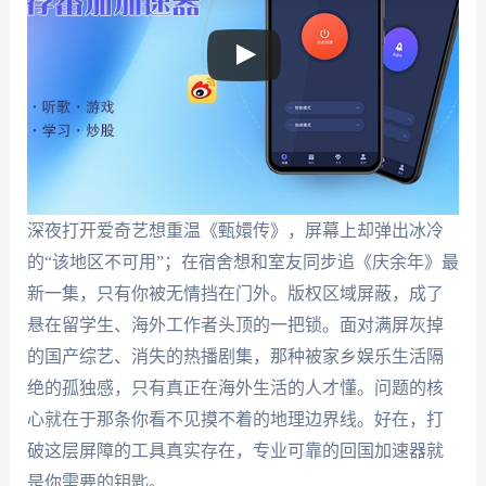
深夜打开爱奇艺想重温《甄嬛传》，屏幕上却弹出冰冷
的“该地区不可用”；在宿舍想和室友同步追《庆余年》最
新一集，只有你被无情挡在门外。版权区域屏蔽，成了
悬在留学生、海外工作者头顶的一把锁。面对满屏灰掉
的国产综艺、消失的热播剧集，那种被家乡娱乐生活隔
绝的孤独感，只有真正在海外生活的人才懂。问题的核
心就在于那条你看不见摸不着的地理边界线。好在，打
破这层屏障的工具真实存在，专业可靠的回国加速器就
是你需要的钥匙。