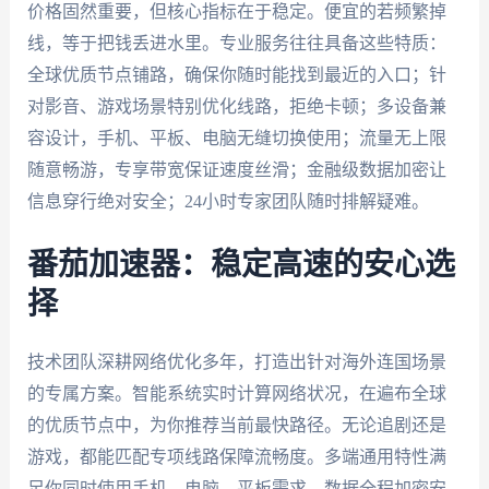
价格固然重要，但核心指标在于稳定。便宜的若频繁掉
线，等于把钱丢进水里。专业服务往往具备这些特质：
全球优质节点铺路，确保你随时能找到最近的入口；针
对影音、游戏场景特别优化线路，拒绝卡顿；多设备兼
容设计，手机、平板、电脑无缝切换使用；流量无上限
随意畅游，专享带宽保证速度丝滑；金融级数据加密让
信息穿行绝对安全；24小时专家团队随时排解疑难。
番茄加速器：稳定高速的安心选
择
技术团队深耕网络优化多年，打造出针对海外连国场景
的专属方案。智能系统实时计算网络状况，在遍布全球
的优质节点中，为你推荐当前最快路径。无论追剧还是
游戏，都能匹配专项线路保障流畅度。多端通用特性满
足你同时使用手机、电脑、平板需求。数据全程加密安