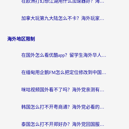
在欧洲打幻想江湖用什么加速器好？海外玩家国服游戏畅玩指南
加拿大玩第九大陆怎么不卡？海外玩家国服游戏加速全攻略（附足球世界萤火突击实测）
海外地区限制
在国外怎么看优酷app？留学生海外华人必看的无限制追剧指南
在缅甸用企鹅FM怎么把定位修改到中国国内？海外党解决地域限制的实用指南
咪咕视频国外看不了吗？海外党亲测有效的回国加速解决方案
韩国怎么打不开粤商通？海外党必看的回国加速器选择指南（附加拿大农行俄罗斯有缘网解决方案）
泰国怎么打不开郑好办？海外党回国服务+影音追剧全搞定的实用指南