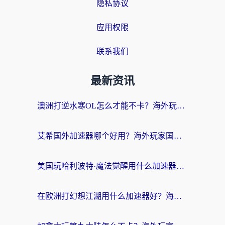
隐私协议
应用权限
联系我们
最新资讯
澳洲打逆水寒OL怎么才能不卡？海外玩家国服游戏加速终极指南（附梦幻模拟战地铁跑酷解决办法）
艾希国外加速器哪个好用？海外玩家国服游戏畅玩终极指南（附欧洲玩鸣潮街头篮球实测）
美国玩哈利波特·魔法觉醒用什么加速器？告别延迟的终极指南（含免费QQ炫舞方案+印尼妄想山海秘籍）
在欧洲打幻想江湖用什么加速器好？海外玩家国服游戏畅玩指南