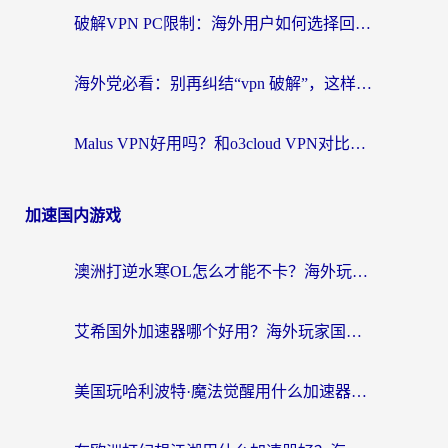
破解VPN PC限制：海外用户如何选择回国加速器实现无缝访问国内资源
海外党必看：别再纠结“vpn 破解”，这样选回国加速器才能真正无缝访问国内资源
Malus VPN好用吗？和o3cloud VPN对比哪个回国效果更好？
加速国内游戏
澳洲打逆水寒OL怎么才能不卡？海外玩家国服游戏加速终极指南（附梦幻模拟战地铁跑酷解决办法）
艾希国外加速器哪个好用？海外玩家国服游戏畅玩终极指南（附欧洲玩鸣潮街头篮球实测）
美国玩哈利波特·魔法觉醒用什么加速器？告别延迟的终极指南（含免费QQ炫舞方案+印尼妄想山海秘籍）