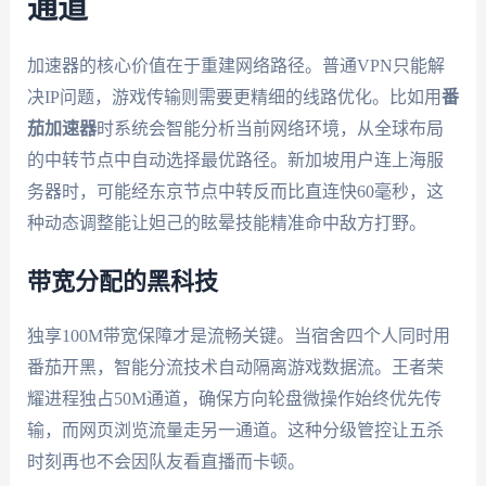
通道
加速器的核心价值在于重建网络路径。普通VPN只能解
决IP问题，游戏传输则需要更精细的线路优化。比如用
番
茄加速器
时系统会智能分析当前网络环境，从全球布局
的中转节点中自动选择最优路径。新加坡用户连上海服
务器时，可能经东京节点中转反而比直连快60毫秒，这
种动态调整能让妲己的眩晕技能精准命中敌方打野。
带宽分配的黑科技
独享100M带宽保障才是流畅关键。当宿舍四个人同时用
番茄开黑，智能分流技术自动隔离游戏数据流。王者荣
耀进程独占50M通道，确保方向轮盘微操作始终优先传
输，而网页浏览流量走另一通道。这种分级管控让五杀
时刻再也不会因队友看直播而卡顿。