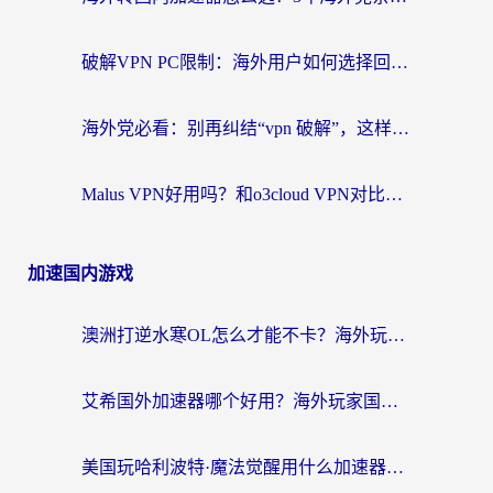
破解VPN PC限制：海外用户如何选择回国加速器实现无缝访问国内资源
海外党必看：别再纠结“vpn 破解”，这样选回国加速器才能真正无缝访问国内资源
Malus VPN好用吗？和o3cloud VPN对比哪个回国效果更好？
加速国内游戏
澳洲打逆水寒OL怎么才能不卡？海外玩家国服游戏加速终极指南（附梦幻模拟战地铁跑酷解决办法）
艾希国外加速器哪个好用？海外玩家国服游戏畅玩终极指南（附欧洲玩鸣潮街头篮球实测）
美国玩哈利波特·魔法觉醒用什么加速器？告别延迟的终极指南（含免费QQ炫舞方案+印尼妄想山海秘籍）