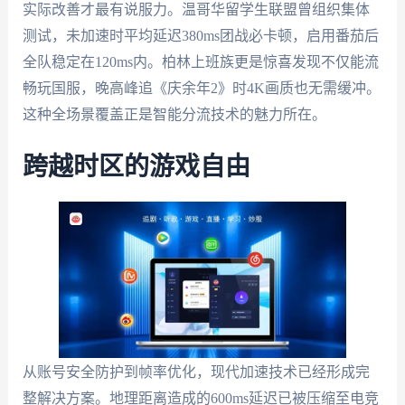
实际改善才最有说服力。温哥华留学生联盟曾组织集体
测试，未加速时平均延迟380ms团战必卡顿，启用番茄后
全队稳定在120ms内。柏林上班族更是惊喜发现不仅能流
畅玩国服，晚高峰追《庆余年2》时4K画质也无需缓冲。
这种全场景覆盖正是智能分流技术的魅力所在。
跨越时区的游戏自由
从账号安全防护到帧率优化，现代加速技术已经形成完
整解决方案。地理距离造成的600ms延迟已被压缩至电竞