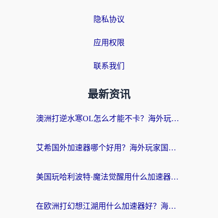
隐私协议
应用权限
联系我们
最新资讯
澳洲打逆水寒OL怎么才能不卡？海外玩家国服游戏加速终极指南（附梦幻模拟战地铁跑酷解决办法）
艾希国外加速器哪个好用？海外玩家国服游戏畅玩终极指南（附欧洲玩鸣潮街头篮球实测）
美国玩哈利波特·魔法觉醒用什么加速器？告别延迟的终极指南（含免费QQ炫舞方案+印尼妄想山海秘籍）
在欧洲打幻想江湖用什么加速器好？海外玩家国服游戏畅玩指南