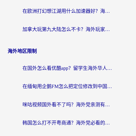
在欧洲打幻想江湖用什么加速器好？海外玩家国服游戏畅玩指南
加拿大玩第九大陆怎么不卡？海外玩家国服游戏加速全攻略（附足球世界萤火突击实测）
海外地区限制
在国外怎么看优酷app？留学生海外华人必看的无限制追剧指南
在缅甸用企鹅FM怎么把定位修改到中国国内？海外党解决地域限制的实用指南
咪咕视频国外看不了吗？海外党亲测有效的回国加速解决方案
韩国怎么打不开粤商通？海外党必看的回国加速器选择指南（附加拿大农行俄罗斯有缘网解决方案）