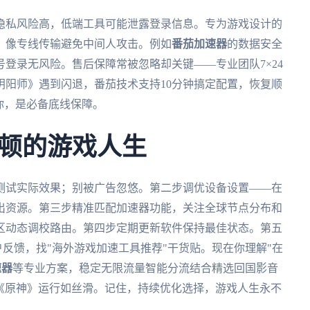
隐私风险高，低端工具可能泄露登录信息。专为游戏设计的
，像专线传输避免中间人攻击。例如
番茄加速器
的数据安全
登录无风险。售后保障常被忽略却关键——专业团队7×24
阴阳师》遇到闪退，番茄技术支持10分钟搞定配置，恢复顺
你，是必备底线保障。
顿的游戏人生
测试实际效果；别被广告忽悠。第二步调优设备设置——在
出资源。第三步精准匹配加速器功能，关注全球节点分布和
区动态调校路由。第四步定期更新软件保持最佳状态。第五
真实用户反馈，找"海外游戏加速工具推荐"干货贴。现在你理解"在
速器
等专业方案，稳定无限流量智能分流结合精选回国影音
mc或《原神》运行如丝滑。记住，持续优化选择，游戏人生永不