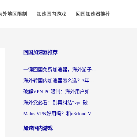
海外地区限制
加速国内游戏
回国加速器推荐
回国加速器推荐
一键回国免费加速器，海外游子的数字归乡路
海外转国内加速器怎么选？3年海外党亲测指南，无缝刷剧玩游戏不再难
破解VPN PC限制：海外用户如何选择回国加速器实现无缝访问国内资源
海外党必看：别再纠结“vpn 破解”，这样选回国加速器才能真正无缝访问国内资源
Malus VPN好用吗？和o3cloud VPN对比哪个回国效果更好？
加速国内游戏