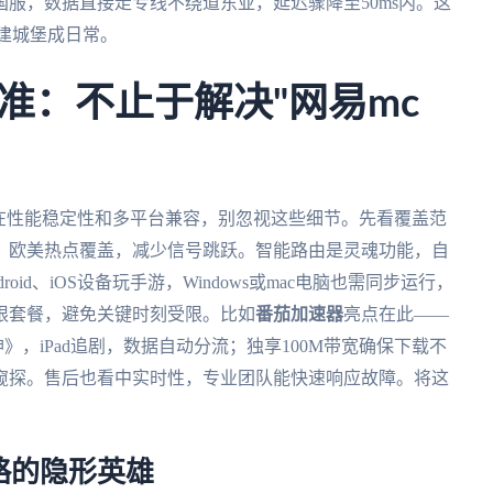
服，数据直接走专线不绕道东亚，延迟骤降至50ms内。这
建城堡成日常。
准：不止于解决"网易mc
在性能稳定性和多平台兼容，别忽视这些细节。先看覆盖范
、欧美热点覆盖，减少信号跳跃。智能路由是灵魂功能，自
id、iOS设备玩手游，Windows或mac电脑也需同步运行，
限套餐，避免关键时刻受限。比如
番茄加速器
亮点在此——
神》，iPad追剧，数据自动分流；独享100M带宽确保下载不
窥探。售后也看中实时性，专业团队能快速响应故障。将这
。
略的隐形英雄