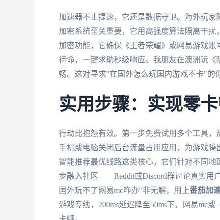
加速器不止提速，它还是数据守卫。海外玩家
加密系统至关重要，它用高强度算法隔离干扰
加密功能，它确保《王者荣耀》或网易游戏账号
待命，一键求助秒级响应。我朋友在澳洲玩《
畅。这对寻求"在国外怎么玩国内游戏不卡"的
实用步骤：实现零卡
行动比抱怨有效。第一步免费试用多个工具，
手机或电脑关闭后台流量占用应用，为游戏腾
智能推荐最优线路这类核心，它们针对不同地
步融入社区——Reddit或Discord群讨论
国外玩不了网易mc咋办"非无解，用上
番茄加
游戏专线，200ms延迟降至50ms下，网易
卡顿。