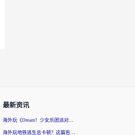
最新资讯
海外玩《Dream！少女乐团派对！》总卡顿？加速器到底能不能用？一篇指南解决你的国服游戏难题
海外玩地铁逃生总卡顿？这篇告诉你玩地铁逃生用什么加速器好,比较好