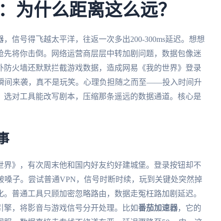
：为什么距离这么远？
信号得飞越太平洋，往返一次多出200-300ms延迟。想想
抢先将你击倒。网络运营商层层中转加剧问题，数据包像迷
外防火墙还默默拦截游戏数据，造成网易《我的世界》登录
"瞬间来袭，真不是玩笑。心理负担随之而至——投入时间升
。选对工具能改写剧本，压缩那条遥远的数据通道。核心是
事
世界》，有次周末他和国内好友约好建城堡。登录按钮却不
喊破嗓子。尝试普通VPN，信号时断时续，玩到关键处突然掉
化。普通工具只顾加密忽略路由，数据走冤枉路加剧延迟。
引擎，将影音与游戏信号分开处理。比如
番茄加速器
，它的