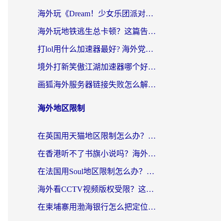
海外玩《Dream！少女乐团派对！》总卡顿？加速器到底能不能用？一篇指南解决你的国服游戏难题
海外玩地铁逃生总卡顿？这篇告诉你玩地铁逃生用什么加速器好,比较好
打lol用什么加速器最好? 海外党亲测3年的国服游戏加速终极攻略
境外打新笑傲江湖加速器哪个好？海外玩家国服畅玩全攻略（附实测推荐）
画狐海外服务器链接失败怎么解决？海外玩家国服游戏加速器终极指南
海外地区限制
在英国用天猫地区限制怎么办？海外党必备的国内平台解锁指南
在香港听不了书旗小说吗？海外党突破内容限制的实用指南
在法国用Soul地区限制怎么办？3个实用技巧帮你轻松解决（附德国场景方案）
海外看CCTV视频版权受限？这份实用攻略帮你解锁国内影视+解决足球直播&政务APP难题
在柬埔寨用渤海银行怎么把定位修改到中国国内？3招解决海外生活的“数字乡愁”