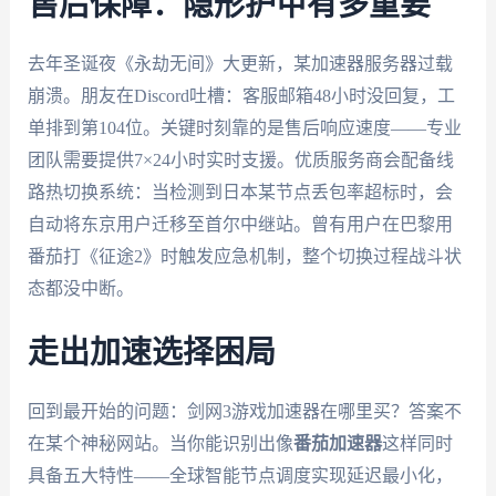
售后保障：隐形护甲有多重要
去年圣诞夜《永劫无间》大更新，某加速器服务器过载
崩溃。朋友在Discord吐槽：客服邮箱48小时没回复，工
单排到第104位。关键时刻靠的是售后响应速度——专业
团队需要提供7×24小时实时支援。优质服务商会配备线
路热切换系统：当检测到日本某节点丢包率超标时，会
自动将东京用户迁移至首尔中继站。曾有用户在巴黎用
番茄打《征途2》时触发应急机制，整个切换过程战斗状
态都没中断。
走出加速选择困局
回到最开始的问题：剑网3游戏加速器在哪里买？答案不
在某个神秘网站。当你能识别出像
番茄加速器
这样同时
具备五大特性——全球智能节点调度实现延迟最小化，