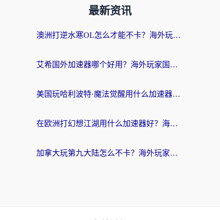
最新资讯
澳洲打逆水寒OL怎么才能不卡？海外玩家国服游戏加速终极指南（附梦幻模拟战地铁跑酷解决办法）
艾希国外加速器哪个好用？海外玩家国服游戏畅玩终极指南（附欧洲玩鸣潮街头篮球实测）
美国玩哈利波特·魔法觉醒用什么加速器？告别延迟的终极指南（含免费QQ炫舞方案+印尼妄想山海秘籍）
在欧洲打幻想江湖用什么加速器好？海外玩家国服游戏畅玩指南
加拿大玩第九大陆怎么不卡？海外玩家国服游戏加速全攻略（附足球世界萤火突击实测）