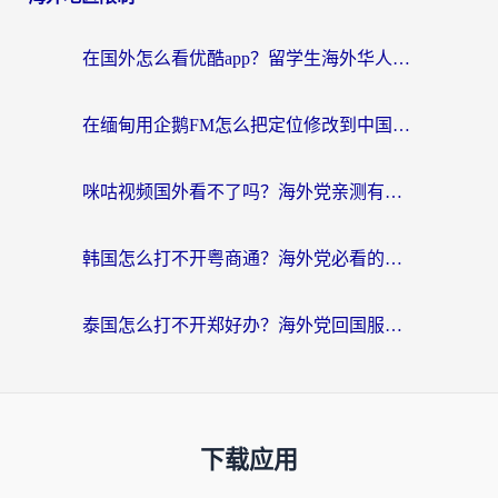
在国外怎么看优酷app？留学生海外华人必看的无限制追剧指南
在缅甸用企鹅FM怎么把定位修改到中国国内？海外党解决地域限制的实用指南
咪咕视频国外看不了吗？海外党亲测有效的回国加速解决方案
韩国怎么打不开粤商通？海外党必看的回国加速器选择指南（附加拿大农行俄罗斯有缘网解决方案）
泰国怎么打不开郑好办？海外党回国服务+影音追剧全搞定的实用指南
下载应用