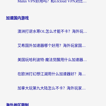
Malus VPN好用吗？和o3cloud VPN对比哪个回国效果更好？
加速国内游戏
澳洲打逆水寒OL怎么才能不卡？海外玩家国服游戏加速终极指南（附梦幻模拟战地铁跑酷解决办法）
艾希国外加速器哪个好用？海外玩家国服游戏畅玩终极指南（附欧洲玩鸣潮街头篮球实测）
美国玩哈利波特·魔法觉醒用什么加速器？告别延迟的终极指南（含免费QQ炫舞方案+印尼妄想山海秘籍）
在欧洲打幻想江湖用什么加速器好？海外玩家国服游戏畅玩指南
加拿大玩第九大陆怎么不卡？海外玩家国服游戏加速全攻略（附足球世界萤火突击实测）
海外地区限制