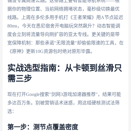
铺设专属高速公路。这条路上要有智能导航系统——根
据你的物理位置、当前网络拥堵状态，毫秒级切换最优
线路。上周在多伦多用手机打《王者荣耀》用A节点延迟
80ms，今天在悉尼宿舍开电脑玩突然飙升？动态智能调
度会立刻将流量导向刚扩容的亚太专线。更关键的是带
宽保障机制：那些承诺"无限流量"却偷偷限速的工具，在
《原神》更新10G资源包时绝对原形毕露。
实战选型指南：从卡顿到丝滑只
需三步
现在打开Google搜索"剑网3游戏加速器推荐"，结果可能
多达百万条。别被营销话术迷惑，用这组硬核测试法筛
选：
第一步：测节点覆盖密度