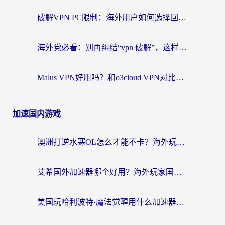
破解VPN PC限制：海外用户如何选择回国加速器实现无缝访问国内资源
海外党必看：别再纠结“vpn 破解”，这样选回国加速器才能真正无缝访问国内资源
Malus VPN好用吗？和o3cloud VPN对比哪个回国效果更好？
加速国内游戏
澳洲打逆水寒OL怎么才能不卡？海外玩家国服游戏加速终极指南（附梦幻模拟战地铁跑酷解决办法）
艾希国外加速器哪个好用？海外玩家国服游戏畅玩终极指南（附欧洲玩鸣潮街头篮球实测）
美国玩哈利波特·魔法觉醒用什么加速器？告别延迟的终极指南（含免费QQ炫舞方案+印尼妄想山海秘籍）