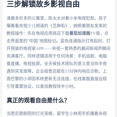
三步解锁故乡影视自由
清晨多伦多的公寓里，陈太太对着小米电视犯愁。孩子
嚷着看央视少儿频道的《芝麻街》，她照着朋友发来的
教程操作：先在电视应用商店下载
番茄加速器
TV版，点
击界面里的"中国"地图标记。蓝色连通指示灯亮起时，打
开预装的电视家APP——央视一套熟悉的晨间新闻声瞬间
充满客厅。同样逻辑适用于任何场景：手机追剧、电脑
看直播、电视投屏。全天候技术团队的意义是当你半夜
遇到突发故障，企业级售后能在15分钟内响应诊断。上
周巴黎的小郑因系统更新无法连接，在线客服直接远程
引导重置协议，比查找教程快半小时。
真正的观看自由是什么？
当悉尼歌剧院的灯光渐暗，留学生小林用手机播着央视