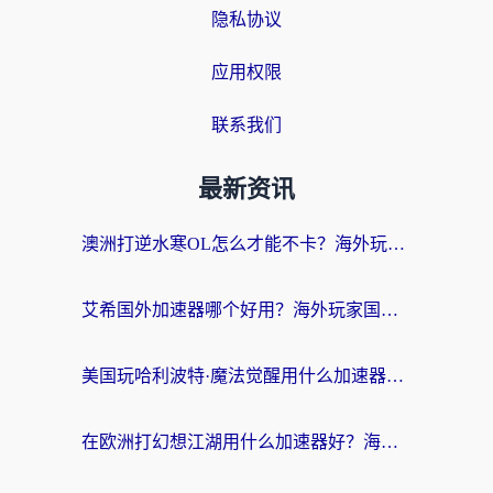
隐私协议
应用权限
联系我们
最新资讯
澳洲打逆水寒OL怎么才能不卡？海外玩家国服游戏加速终极指南（附梦幻模拟战地铁跑酷解决办法）
艾希国外加速器哪个好用？海外玩家国服游戏畅玩终极指南（附欧洲玩鸣潮街头篮球实测）
美国玩哈利波特·魔法觉醒用什么加速器？告别延迟的终极指南（含免费QQ炫舞方案+印尼妄想山海秘籍）
在欧洲打幻想江湖用什么加速器好？海外玩家国服游戏畅玩指南