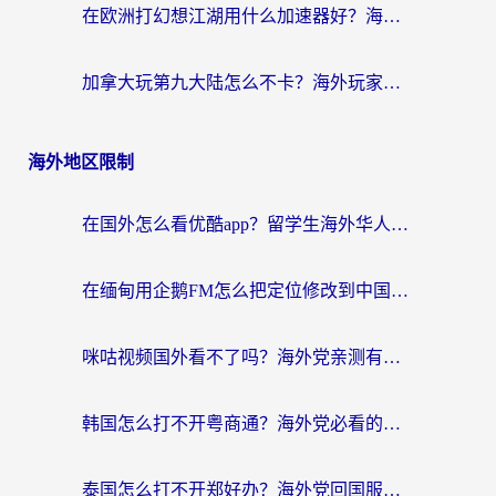
在欧洲打幻想江湖用什么加速器好？海外玩家国服游戏畅玩指南
加拿大玩第九大陆怎么不卡？海外玩家国服游戏加速全攻略（附足球世界萤火突击实测）
海外地区限制
在国外怎么看优酷app？留学生海外华人必看的无限制追剧指南
在缅甸用企鹅FM怎么把定位修改到中国国内？海外党解决地域限制的实用指南
咪咕视频国外看不了吗？海外党亲测有效的回国加速解决方案
韩国怎么打不开粤商通？海外党必看的回国加速器选择指南（附加拿大农行俄罗斯有缘网解决方案）
泰国怎么打不开郑好办？海外党回国服务+影音追剧全搞定的实用指南