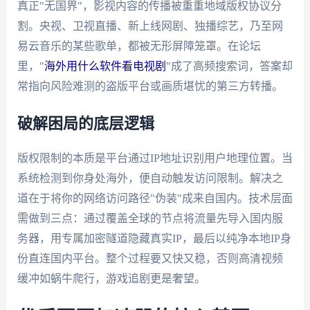
真正"无国界"，影视内容的传播被重重地域版权协议分
割。央视、卫视直播、新上线网剧、独播综艺，乃至网
易云音乐的某些歌单，都被无形屏障笼罩。在论坛
里，"
海外用什么软件看电视剧
"成了高频搜索词，答案却
常指向风险难测的盗版平台或画质堪忧的第三方转播。
破解困局的底层逻辑
版权限制的本质是平台通过IP地址识别用户地理位置。当
系统检测到你身处海外，便自动触发访问限制。解决之
道在于将你的网络访问路径"伪装"成来自国内。技术层面
需做到三点：通过覆盖全球的节点将流量先导入国内服
务器，用专属加密隧道隐藏真实IP，最后以纯净本地IP身
份直连国内平台。整个过程要又快又稳，否则高清视频
缓冲如蜗牛爬行，游戏追剧更是奢望。