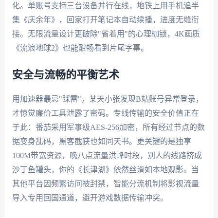
化。单账号支持三台设备并行在线，地铁上用手机追半
集《庆余年》，回家打开笔记本自动续播，进度无缝衔
接。无限流量设计更破除"省着用"的心理枷锁，4K画质
《流浪地球2》也能酣畅看到片尾字幕。
安全与流畅的平衡艺术
用加速器最忌"踩雷"。某天小张发现B站账号异常登录，
才惊觉廉价工具泄露了密码。专线传输的安全价值正在
于此：番茄采用军事级AES-256加密，所有经过节点的数
据变身乱码，黑客截获也如同天书。更关键的是独享
100M带宽资源，晚八点流量洪峰时段，别人的线路挤成
沙丁鱼罐头，你的《长津湖》依然丝滑如本地观影。当
其他平台因频繁访问被封禁，智能分流机制将影视流量
导入专用回国通道，避开游戏数据传输冲突。