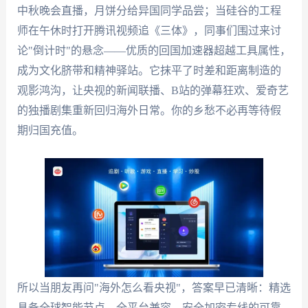
中秋晚会直播，月饼分给异国同学品尝；当硅谷的工程
师在午休时打开腾讯视频追《三体》，同事们围过来讨
论"倒计时"的悬念——优质的回国加速器超越工具属性，
成为文化脐带和精神驿站。它抹平了时差和距离制造的
观影鸿沟，让央视的新闻联播、B站的弹幕狂欢、爱奇艺
的独播剧集重新回归海外日常。你的乡愁不必再等待假
期归国充值。
所以当朋友再问"海外怎么看央视"，答案早已清晰：精选
具备全球智能节点、全平台兼容、安全加密专线的可靠