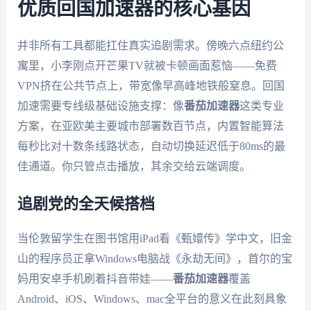
优质回国加速器的核心基因
并非所有工具都能扛住真实追剧需求。傍晚六点纽约公
寓里，小李刚点开芒果TV就被卡顿画面惹恼——免费
VPN挤在公共节点上，带宽像早高峰地铁般窒息。回国
加速需要专线级基础设施支撑：像
番茄加速器
这类专业
方案，在亚欧美主要城市部署数百节点，内置智能算法
每秒比对十数条线路状态，自动切换延迟低于80ms的最
佳通道。你只管点击播放，其余交给云端调度。
追剧党的全天候搭档
当伦敦留学生在图书馆用iPad看《甄嬛传》学中文，旧金
山的程序员正拿Windows电脑战《永劫无间》，首尔的宝
妈用安卓手机刷着抖音带娃——
番茄加速器
覆盖
Android、iOS、Windows、mac全平台的意义在此刻具象