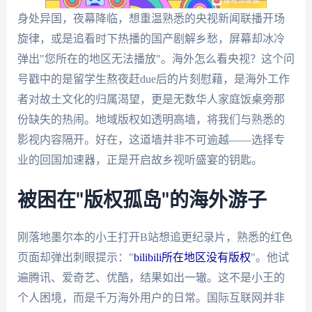
身处异国，夜幕降临，想重温熟悉的央视新闻联播开场
旋律，或是追看时下热播的国产剧解乡愁，屏幕却冰冷
弹出"您所在的地区无法播放"。海外怎么看央视？这个问
号戳中的是留学生熬夜赶due后的片刻慰藉，是海外工作
者对故土文化的归属渴望，更是无数华人家庭饭桌旁那
份缺失的热闹。地域版权如透明高墙，将我们与熟悉的
影视内容隔开。好在，这道墙并非不可逾越——选择专
业的回国加速器，正是开启故乡视听盛宴的钥匙。
被困在"版权孤岛"的海外游子
刚落地墨尔本的小王打开B站想追更纪录片，熟悉的红色
页面却弹出刺眼提示："
bilibili所在地区没有版权
"。他试
遍腾讯、爱奇艺、优酷，结果如出一辙。这不是小王的
个人困境，而是千万海外用户的日常。国际互联网并非