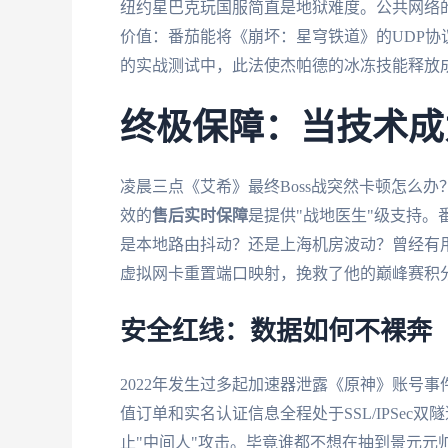
纽约星巴克玩国服简直是地狱难度。公共网络的
价值：番茄能将《崩坏：星穹铁道》的UDP
的实战测试中，此法使杰帕德的冰冻技能释放成
终极保障：当技术成
凌晨三点《艾希》最终Boss战突然卡顿怎么
效的
售后实时保障
是提供"战地医生"级支持。
是本地路由抖动？还是上海机房波动？曾经有
虚拟网卡重置端口映射，挽救了他的巅峰赛积
安全红线：数据如何不裸奔
2022年发生过多起加速器泄露《原神》账号事
值订单和实名认证信息全程处于SSL/IPSec
止"中间人"攻击。毕竟谁都不想在抽到景元元