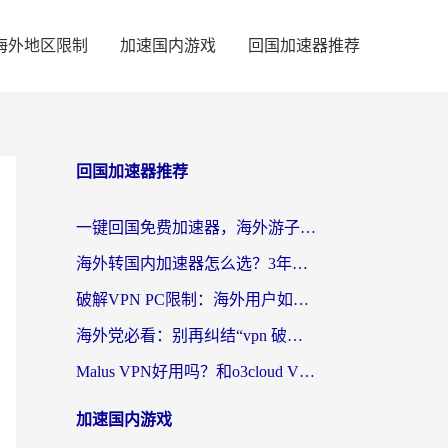
海外地区限制
加速国内游戏
回国加速器推荐
回国加速器推荐
一键回国免费加速器，海外游子的数字归乡路
海外转国内加速器怎么选？3年海外党亲测指南，无缝刷剧玩游戏不再难
破解VPN PC限制：海外用户如何选择回国加速器实现无缝访问国内资源
海外党必看：别再纠结“vpn 破解”，这样选回国加速器才能真正无缝访问国内资源
Malus VPN好用吗？和o3cloud VPN对比哪个回国效果更好？
加速国内游戏