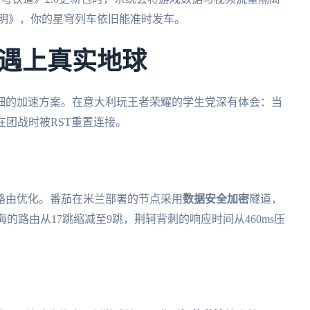
烬明》，你的星穹列车依旧能准时发车。
遇上真实地球
细的加速方案。在意大利玩王者荣耀的学生党深有体会：当
在团战时被RST重置连接。
P路由优化。番茄在米兰部署的节点采用
数据安全加密
隧道，
的路由从17跳缩减至9跳，荆轲背刺的响应时间从460ms压