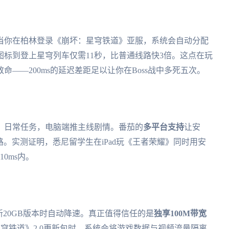
当你在柏林登录《崩坏：星穹铁道》亚服，系统会自动分配
标到登上星穹列车仅需11秒，比普通线路快3倍。这点在玩
——200ms的延迟差距足以让你在Boss战中多死五次。
》日常任务，电脑端推主线剧情。番茄的
多平台支持
让安
速链路。实测证明，悉尼留学生在iPad玩《王者荣耀》同时用安
0ms内。
新20GB版本时自动降速。真正值得信任的是
独享100M带宽
穹铁道》2.0更新包时，系统会将游戏数据与视频流量隔离