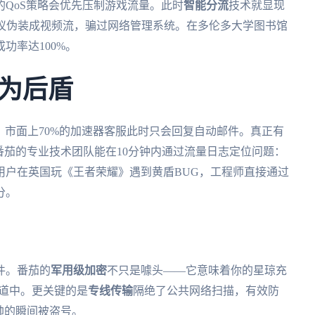
QoS策略会优先压制游戏流量。此时
智能分流
技术就显现
协议伪装成视频流，骗过网络管理系统。在多伦多大学图书馆
功率达100%。
为后盾
办？市面上70%的加速器客服此时只会回复自动邮件。真正有
番茄的专业技术团队能在10分钟内通过流量日志定位问题：
用户在英国玩《王者荣耀》遇到黄盾BUG，工程师直接通过
分。
件。番茄的
军用级加密
不只是噱头——它意味着你的星琼充
双隧道中。更关键的是
专线传输
隔绝了公共网络扫描，有效防
帅的瞬间被盗号。