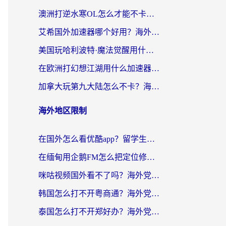
澳洲打逆水寒OL怎么才能不卡？海外玩家国服游戏加速终极指南（附梦幻模拟战地铁跑酷解决办法）
艾希国外加速器哪个好用？海外玩家国服游戏畅玩终极指南（附欧洲玩鸣潮街头篮球实测）
美国玩哈利波特·魔法觉醒用什么加速器？告别延迟的终极指南（含免费QQ炫舞方案+印尼妄想山海秘籍）
在欧洲打幻想江湖用什么加速器好？海外玩家国服游戏畅玩指南
加拿大玩第九大陆怎么不卡？海外玩家国服游戏加速全攻略（附足球世界萤火突击实测）
海外地区限制
在国外怎么看优酷app？留学生海外华人必看的无限制追剧指南
在缅甸用企鹅FM怎么把定位修改到中国国内？海外党解决地域限制的实用指南
咪咕视频国外看不了吗？海外党亲测有效的回国加速解决方案
韩国怎么打不开粤商通？海外党必看的回国加速器选择指南（附加拿大农行俄罗斯有缘网解决方案）
泰国怎么打不开郑好办？海外党回国服务+影音追剧全搞定的实用指南