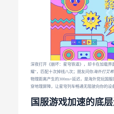
深夜打开《崩坏：星穹铁道》，却卡在加载界
耀"，匹配十次掉线八次；朋友问你
海外打艾希
物理距离产生的300ms+延迟，是海外党玩
穿地理屏障，让星穹列车畅通无阻驶向你的设
国服游戏加速的底层