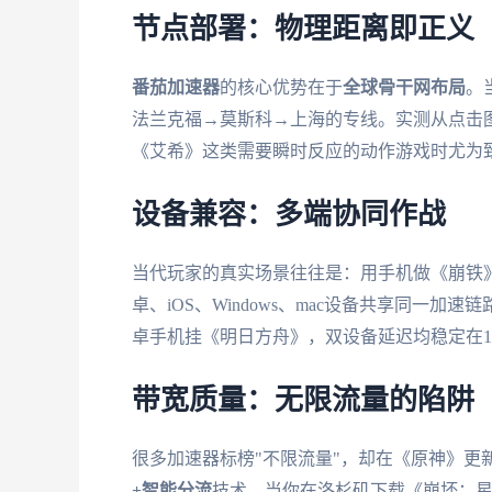
节点部署：物理距离即正义
番茄加速器
的核心优势在于
全球骨干网布局
。
法兰克福→莫斯科→上海的专线。实测从点击图
《艾希》这类需要瞬时反应的动作游戏时尤为致命
设备兼容：多端协同作战
当代玩家的真实场景往往是：用手机做《崩铁
卓、iOS、Windows、mac设备共享同一加
卓手机挂《明日方舟》，双设备延迟均稳定在11
带宽质量：无限流量的陷阱
很多加速器标榜"不限流量"，却在《原神》更
+智能分流
技术。当你在洛杉矶下载《崩坏：星