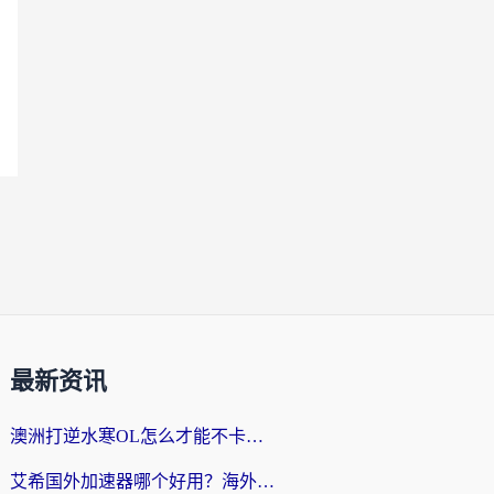
最新资讯
澳洲打逆水寒OL怎么才能不卡？海外玩家国服游戏加速终极指南（附梦幻模拟战地铁跑酷解决办法）
艾希国外加速器哪个好用？海外玩家国服游戏畅玩终极指南（附欧洲玩鸣潮街头篮球实测）