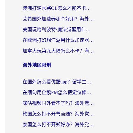
澳洲打逆水寒OL怎么才能不卡？海外玩家国服游戏加速终极指南（附梦幻模拟战地铁跑酷解决办法）
艾希国外加速器哪个好用？海外玩家国服游戏畅玩终极指南（附欧洲玩鸣潮街头篮球实测）
美国玩哈利波特·魔法觉醒用什么加速器？告别延迟的终极指南（含免费QQ炫舞方案+印尼妄想山海秘籍）
在欧洲打幻想江湖用什么加速器好？海外玩家国服游戏畅玩指南
加拿大玩第九大陆怎么不卡？海外玩家国服游戏加速全攻略（附足球世界萤火突击实测）
海外地区限制
在国外怎么看优酷app？留学生海外华人必看的无限制追剧指南
在缅甸用企鹅FM怎么把定位修改到中国国内？海外党解决地域限制的实用指南
咪咕视频国外看不了吗？海外党亲测有效的回国加速解决方案
韩国怎么打不开粤商通？海外党必看的回国加速器选择指南（附加拿大农行俄罗斯有缘网解决方案）
泰国怎么打不开郑好办？海外党回国服务+影音追剧全搞定的实用指南