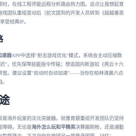
顿时，在线工程师能远程分析路由热力图。这点让我想起育
游戏团队重组变动后（前文提到的开发人员转到《超越善恶
享受经典IP。
略
加速器
APP中选择"射击游戏优化"模式，系统会主动压缩数
延迟"，优先保障技能指令传输；想追国内新游如《燕云十六
宽。建议设置"启动时自动加速"——当你在柏林清晨六点
战。
途
就是海外玩家的次元突破器。就像育碧重组开发团队仍坚持
是障碍。无论是
海外怎么玩和平精英
决赛圈刚枪，还是通勤
与智能路由。下次当你在地球另一端登录国服，记住：