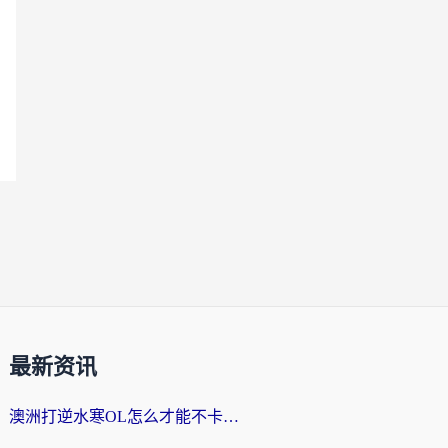
最新资讯
澳洲打逆水寒OL怎么才能不卡？海外玩家国服游戏加速终极指南（附梦幻模拟战地铁跑酷解决办法）