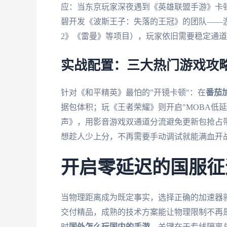
应：当东京玩家深夜遇到《英雄联盟手游》卡
碧开发《波斯王子：失落的王冠》的团队——
2》《雷曼》等项目），玩家依旧需要稳定通道
实战配置：三大热门游戏攻
针对《和平精英》最怕的"开镜卡顿"：在
番茄
据包体积；玩《王者荣耀》则开启"MOBA低
声》，用影音游戏双通道分流避免更新包抢占带
想趁人少上分，不再需要手动调试就能满血开
开启零延迟的国服征
当物理距离成为既定事实，选择正确的加速器
交付精品，成熟的技术方案能让物理限制不再
时
国外怎么玩国内的手游
，关键在于专线隔离