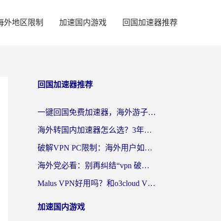
海外地区限制
加速国内游戏
回国加速器推荐
回国加速器推荐
一键回国免费加速器，海外游子的数字归乡路
海外转国内加速器怎么选？3年海外党亲测指南，无缝刷剧玩游戏不再难
破解VPN PC限制：海外用户如何选择回国加速器实现无缝访问国内资源
海外党必看：别再纠结“vpn 破解”，这样选回国加速器才能真正无缝访问国内资源
Malus VPN好用吗？和o3cloud VPN对比哪个回国效果更好？
加速国内游戏