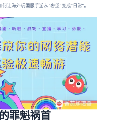
何让海外玩国服手游从"奢望"变成"日常"。
的罪魁祸首