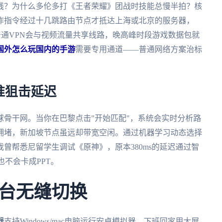
线？为什么多伦多打《王者荣耀》团战时技能总慢半拍？核
作指令经过十几跳路由节点才抵达上海或北京的服务器，
是普通VPN会与视频流量共享线路，晚高峰时段游戏数据包就
国外怎么玩国内的手游
需要专用通道——普通网络方案治标
准狙击延迟
球骨干网。当你在巴黎点击"开始匹配"，系统会实时分析路
拥堵，新加坡节点虽远却带宽空闲。通过机器学习动态选择
曾帮悉尼留学生调试《原神》，原本380ms的延迟通过智
也不会卡成PPT。
台无缝切换
器
支持Windows/mac电脑运行安卓模拟器，下班回家用大屏