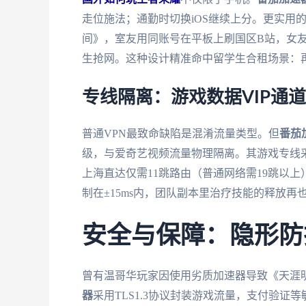
走位施法；通勤时切换iOS继续上分。更实用
间》，室友用同账号在平板上刷国区B站，女友
生抢网。这种设计精准命中留学生合租场景：
专线隔离：游戏数据VIP通道
普通VPN最致命缺陷是混淆流量类型。但
番茄
级，与爱奇艺视频流量物理隔离。其游戏专线
上海直达仅需11跳路由（普通网络需19跳以
制在±15ms内，团队副本里治疗技能的释放再
安全与保障：隐形防
曾有温哥华玩家因使用劣质加速器导致《天涯
器
采用TLS1.3协议封装游戏流量，支付验证