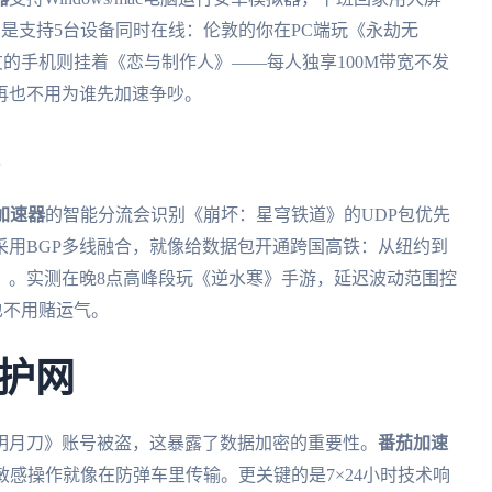
的是支持5台设备同时在线：伦敦的你在PC端玩《永劫无
的手机则挂着《恋与制作人》——每人独享100M带宽不发
再也不用为谁先加速争吵。
加速器
的智能分流会识别《崩坏：星穹铁道》的UDP包优先
采用BGP多线融合，就像给数据包开通跨国高铁：从纽约到
上）。实测在晚8点高峰段玩《逆水寒》手游，延迟波动范围控
也不用赌运气。
护网
明月刀》账号被盗，这暴露了数据加密的重要性。
番茄加速
等敏感操作就像在防弹车里传输。更关键的是7×24小时技术响