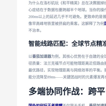
为什么在洛杉矶玩《和平精英》总在决赛圈掉
心症结在于数据包要跨越半个地球。当你的操
200ms以上的延迟几乎不可避免。更致命的
像早高峰地铁里被挤扁的乘客。这解释了为何
不治本。
智能线路匹配：全球节点精
以
番茄加速器
为例，其核心优势在于自建的全
径质量：法兰克福节点可能物理距离近但路由
最优路径，实现物理距离与网络效率的平衡。我
能分流降至89ms——关键团战时的元素爆发再
多端协同作战：跨平
国外如何玩王者荣耀
不仅限于手机。
番茄加速