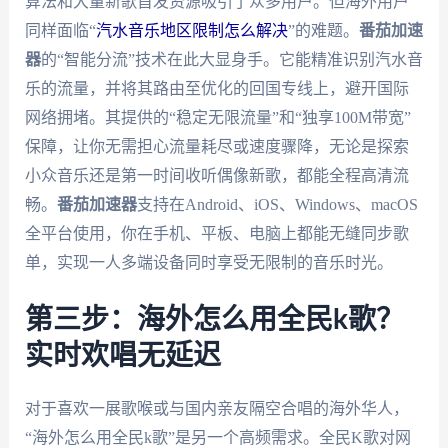
算法和大量新歌首发资源吸引了众多用户。但海外用户
同样面临“
汽水音乐地区限制怎么解决
”的难题。
番茄加速
器
的“智能分流”技术在此大显身手。它能精准识别汽水音
乐的流量，并将其路由至优化的回国专线上，避开国际
网络拥堵。其提供的“稳定无限流量”和“独享100M带宽”
保障，让你无需担心流量耗尽或速度骤降，无论是探索
小众音乐还是第一时间收听偶像新歌，都能全程高清流
畅。
番茄加速器
支持在Android、iOS、Windows、macOS
全平台使用，你在手机、平板、电脑上都能无缝同步歌
单，实现一人多端设备同时享受无限制的音乐时光。
第三步：海外怎么用全民k歌？
实时欢唱无延迟
对于喜欢一展歌喉或与国内亲友隔空合唱的海外华人，
“海外怎么用全民k歌”是另一个高频需求。全民K歌对网