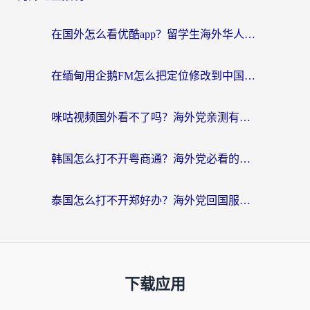
在国外怎么看优酷app？留学生海外华人必看的无限制追剧指南
在缅甸用企鹅FM怎么把定位修改到中国国内？海外党解决地域限制的实用指南
咪咕视频国外看不了吗？海外党亲测有效的回国加速解决方案
韩国怎么打不开粤商通？海外党必看的回国加速器选择指南（附加拿大农行俄罗斯有缘网解决方案）
泰国怎么打不开郑好办？海外党回国服务+影音追剧全搞定的实用指南
下载应用