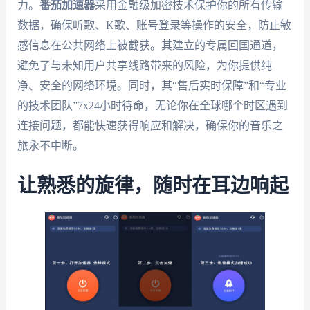
力。
番茄加速器
采用金融级加密技术保护你的所有传输
数据，确保听歌、K歌、账号登录等操作的安全，防止敏
感信息在公共网络上被截获。其建立的专属回国通道，
避免了与未知用户共享线路带来的风险，为你提供纯
净、安全的网络环境。同时，其“售后实时保障”和“专业
的技术团队”7x24小时待命，无论你在全球哪个时区遇到
连接问题，都能快速获得响应和解决，确保你的音乐之
旅永不中断。
让熟悉的旋律，随时在耳边响起