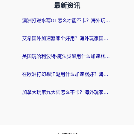
最新资讯
澳洲打逆水寒OL怎么才能不卡？海外玩家国服游戏加速终极指南（附梦幻模拟战地铁跑酷解决办法）
艾希国外加速器哪个好用？海外玩家国服游戏畅玩终极指南（附欧洲玩鸣潮街头篮球实测）
美国玩哈利波特·魔法觉醒用什么加速器？告别延迟的终极指南（含免费QQ炫舞方案+印尼妄想山海秘籍）
在欧洲打幻想江湖用什么加速器好？海外玩家国服游戏畅玩指南
加拿大玩第九大陆怎么不卡？海外玩家国服游戏加速全攻略（附足球世界萤火突击实测）