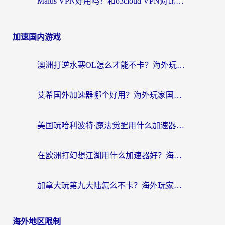
Malus VPN好用吗？和o3cloud VPN对比哪个回国效果更好？
加速国内游戏
澳洲打逆水寒OL怎么才能不卡？海外玩家国服游戏加速终极指南（附梦幻模拟战地铁跑酷解决办法）
艾希国外加速器哪个好用？海外玩家国服游戏畅玩终极指南（附欧洲玩鸣潮街头篮球实测）
美国玩哈利波特·魔法觉醒用什么加速器？告别延迟的终极指南（含免费QQ炫舞方案+印尼妄想山海秘籍）
在欧洲打幻想江湖用什么加速器好？海外玩家国服游戏畅玩指南
加拿大玩第九大陆怎么不卡？海外玩家国服游戏加速全攻略（附足球世界萤火突击实测）
海外地区限制