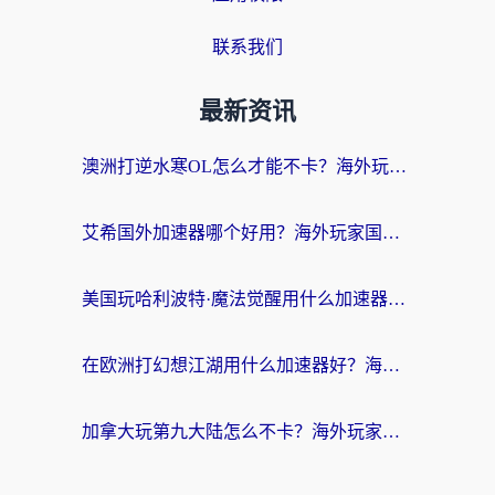
联系我们
最新资讯
澳洲打逆水寒OL怎么才能不卡？海外玩家国服游戏加速终极指南（附梦幻模拟战地铁跑酷解决办法）
艾希国外加速器哪个好用？海外玩家国服游戏畅玩终极指南（附欧洲玩鸣潮街头篮球实测）
美国玩哈利波特·魔法觉醒用什么加速器？告别延迟的终极指南（含免费QQ炫舞方案+印尼妄想山海秘籍）
在欧洲打幻想江湖用什么加速器好？海外玩家国服游戏畅玩指南
加拿大玩第九大陆怎么不卡？海外玩家国服游戏加速全攻略（附足球世界萤火突击实测）