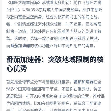
《哪吒之魔童闹海》承载着太多期待：前作《哪吒之魔
童降世》以50.35亿票房成为中国影史经典，续作中哪吒
与敖丙需要重塑肉身，还要对抗四海龙王的闹海之战，
每一个剧情点都让海外观众想第一时间追更。但地域限
制像一道墙，让海外用户只能看着国内朋友的剧透干着
急。这时候，选择一款合适的回国加速器就成了关键，
而
番茄加速器
的核心功能正好切中海外用户的需求。
番茄加速器：突破地域限制的核
心优势
首先是全球节点分布与智能线路推荐。
番茄加速器
在全
球多个国家和地区部署了节点，不管你在俄罗斯、美国
还是欧洲，打开APP后系统会自动检测你的位置，推荐最
优的回国线路。比如在俄罗斯的用户，系统会匹配距离
最近、延迟最低的节点，让你快速连接到国内服务器，