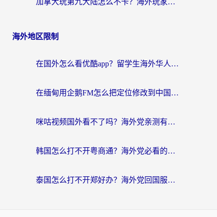
加拿大玩第九大陆怎么不卡？海外玩家国服游戏加速全攻略（附足球世界萤火突击实测）
海外地区限制
在国外怎么看优酷app？留学生海外华人必看的无限制追剧指南
在缅甸用企鹅FM怎么把定位修改到中国国内？海外党解决地域限制的实用指南
咪咕视频国外看不了吗？海外党亲测有效的回国加速解决方案
韩国怎么打不开粤商通？海外党必看的回国加速器选择指南（附加拿大农行俄罗斯有缘网解决方案）
泰国怎么打不开郑好办？海外党回国服务+影音追剧全搞定的实用指南