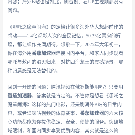
内容；海外B站也是如此，刷番剧、看UP主视频都没有
问题。
《哪吒之魔童闹海》的定档让很多海外华人想起前作的
感动——1.4亿观影人次的全民记忆，50.35亿票房的辉
煌，都让续作充满期待。想象一下，2025年大年初一，
你在海外用
番茄加速器
连接国内平台，和家人同步观看
哪吒与敖丙的浴火归来，对抗四海龙王的震撼场景，那
种归属感是无法替代的。
回到一开始的问题：腾讯视频在俄罗斯能用吗？只要用
番茄加速器
，答案就是肯定的。不管你是想看《哪吒之
魔童闹海》这样的热门电影，还是刷海外B站的日常内
容，或者追咪咕视频的体育赛事，
番茄加速器
的六大核
心功能都能为你提供稳定、安全、便捷的服务。突破地
域限制，和国内同步享受优质内容，其实就是这么简