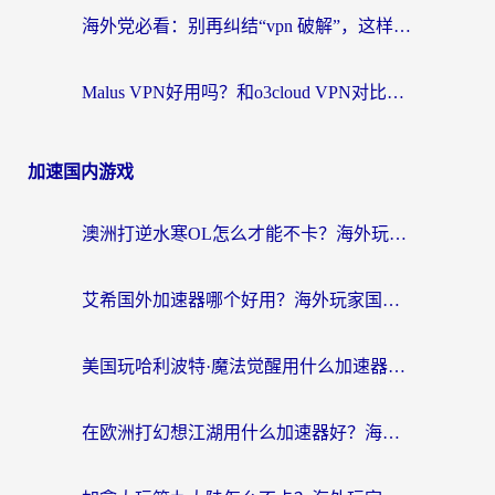
海外党必看：别再纠结“vpn 破解”，这样选回国加速器才能真正无缝访问国内资源
Malus VPN好用吗？和o3cloud VPN对比哪个回国效果更好？
加速国内游戏
澳洲打逆水寒OL怎么才能不卡？海外玩家国服游戏加速终极指南（附梦幻模拟战地铁跑酷解决办法）
艾希国外加速器哪个好用？海外玩家国服游戏畅玩终极指南（附欧洲玩鸣潮街头篮球实测）
美国玩哈利波特·魔法觉醒用什么加速器？告别延迟的终极指南（含免费QQ炫舞方案+印尼妄想山海秘籍）
在欧洲打幻想江湖用什么加速器好？海外玩家国服游戏畅玩指南