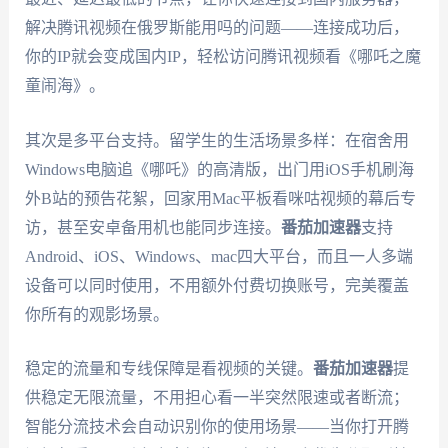
解决腾讯视频在俄罗斯能用吗的问题——连接成功后，
你的IP就会变成国内IP，轻松访问腾讯视频看《哪吒之魔
童闹海》。
其次是多平台支持。留学生的生活场景多样：在宿舍用
Windows电脑追《哪吒》的高清版，出门用iOS手机刷海
外B站的预告花絮，回家用Mac平板看咪咕视频的幕后专
访，甚至安卓备用机也能同步连接。
番茄加速器
支持
Android、iOS、Windows、mac四大平台，而且一人多端
设备可以同时使用，不用额外付费切换账号，完美覆盖
你所有的观影场景。
稳定的流量和专线保障是看视频的关键。
番茄加速器
提
供稳定无限流量，不用担心看一半突然限速或者断流；
智能分流技术会自动识别你的使用场景——当你打开腾