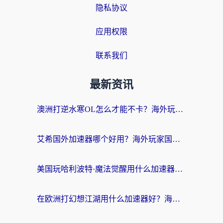
隐私协议
应用权限
联系我们
最新资讯
澳洲打逆水寒OL怎么才能不卡？海外玩家国服游戏加速终极指南（附梦幻模拟战地铁跑酷解决办法）
艾希国外加速器哪个好用？海外玩家国服游戏畅玩终极指南（附欧洲玩鸣潮街头篮球实测）
美国玩哈利波特·魔法觉醒用什么加速器？告别延迟的终极指南（含免费QQ炫舞方案+印尼妄想山海秘籍）
在欧洲打幻想江湖用什么加速器好？海外玩家国服游戏畅玩指南