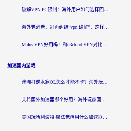
破解VPN PC限制：海外用户如何选择回国加速器实现无缝访问国内资源
海外党必看：别再纠结“vpn 破解”，这样选回国加速器才能真正无缝访问国内资源
Malus VPN好用吗？和o3cloud VPN对比哪个回国效果更好？
加速国内游戏
澳洲打逆水寒OL怎么才能不卡？海外玩家国服游戏加速终极指南（附梦幻模拟战地铁跑酷解决办法）
艾希国外加速器哪个好用？海外玩家国服游戏畅玩终极指南（附欧洲玩鸣潮街头篮球实测）
美国玩哈利波特·魔法觉醒用什么加速器？告别延迟的终极指南（含免费QQ炫舞方案+印尼妄想山海秘籍）