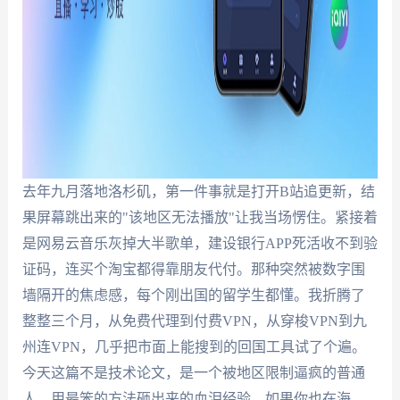
去年九月落地洛杉矶，第一件事就是打开B站追更新，结
果屏幕跳出来的"该地区无法播放"让我当场愣住。紧接着
是网易云音乐灰掉大半歌单，建设银行APP死活收不到验
证码，连买个淘宝都得靠朋友代付。那种突然被数字围
墙隔开的焦虑感，每个刚出国的留学生都懂。我折腾了
整整三个月，从免费代理到付费VPN，从穿梭VPN到九
州连VPN，几乎把市面上能搜到的回国工具试了个遍。
今天这篇不是技术论文，是一个被地区限制逼疯的普通
人，用最笨的方法砸出来的血泪经验。如果你也在海