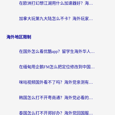
在欧洲打幻想江湖用什么加速器好？海外玩家国服游戏畅玩指南
加拿大玩第九大陆怎么不卡？海外玩家国服游戏加速全攻略（附足球世界萤火突击实测）
海外地区限制
在国外怎么看优酷app？留学生海外华人必看的无限制追剧指南
在缅甸用企鹅FM怎么把定位修改到中国国内？海外党解决地域限制的实用指南
咪咕视频国外看不了吗？海外党亲测有效的回国加速解决方案
韩国怎么打不开粤商通？海外党必看的回国加速器选择指南（附加拿大农行俄罗斯有缘网解决方案）
泰国怎么打不开郑好办？海外党回国服务+影音追剧全搞定的实用指南