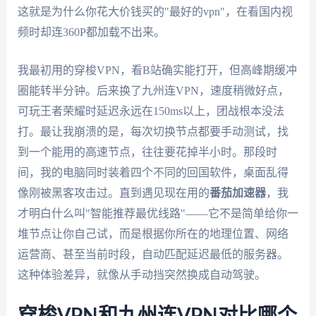
这就是为什么你花大价钱买的"最好的vpn"，在看国内视
频时却连360P都加载不出来。
我最初用的穿梭VPN，看B站确实能打开，但高峰期缓冲
圈能转半分钟。后来换了九州连VPN，速度稍微好点，
可玩王者荣耀时延迟永远在150ms以上，团战根本没法
打。最让我崩溃的是，每次切换节点都要手动测试，找
到一个能用的高速节点，往往要花掉半小时。那段时
间，我的电脑同时装着四个不同的回国软件，桌面乱得
像刚被黑客攻击过。直到遇见现在用的
番茄加速器
，我
才明白什么叫"智能推荐最优线路"——它不是简单给你一
堆节点让你自己试，而是根据你所在的地理位置、网络
运营商、甚至当前时段，自动匹配延迟最低的服务器。
这种体验差异，就像从手动挡突然换成自动驾驶。
穿梭VPN和九州连VPN对比哪个