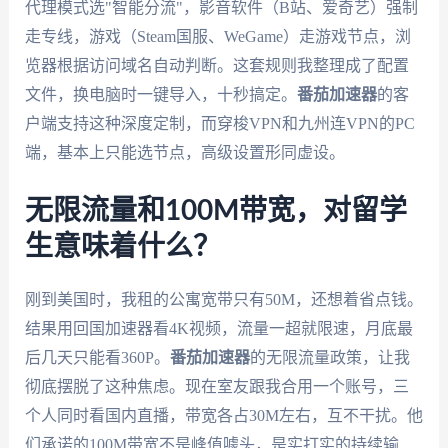
代理模式选"智能分流"，影音软件（B站、爱奇艺）强制
走专线，游戏（Steam国服、WeGame）走游戏节点，浏
览器根据访问域名自动判断。这套规则我整理成了配置
文件，换电脑时一键导入，十秒搞定。
番茄加速器
的客
户端支持这种深度定制，而穿梭VPN和九州连VPN的PC
端，基本上只能选节点，高级设置形同虚设。
无限流量和100M带宽，对留学
生意味着什么？
刚到美国时，我租的公寓宽带只有50M，还想着省点钱。
结果用回国加速器看4K视频，流量一超就限速，月底最
后几天只能看360P。
番茄加速器
的无限流量政策，让我
彻底摆脱了这种焦虑。现在室友跟我合用一个账号，三
个人同时看国内直播，带宽各占30M左右，互不干扰。他
们承诺的100M带宽不是峰值噱头，是实打实的持续输