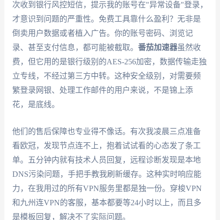
次收到银行风控短信，提示我的账号在"异常设备"登录，
才意识到问题的严重性。免费工具靠什么盈利？无非是
倒卖用户数据或者植入广告。你的账号密码、浏览记
录、甚至支付信息，都可能被截取。
番茄加速器
虽然收
费，但它用的是银行级别的AES-256加密，数据传输走独
立专线，不经过第三方中转。这种安全级别，对需要频
繁登录网银、处理工作邮件的用户来说，不是锦上添
花，是底线。
他们的售后保障也专业得不像话。有次我凌晨三点准备
看欧冠，发现节点连不上，抱着试试看的心态发了条工
单。五分钟内就有技术人员回复，远程诊断发现是本地
DNS污染问题，手把手教我刷新缓存。这种实时响应能
力，在我用过的所有VPN服务里都是独一份。穿梭VPN
和九州连VPN的客服，基本都要等24小时以上，而且多
是模板回复，解决不了实际问题。