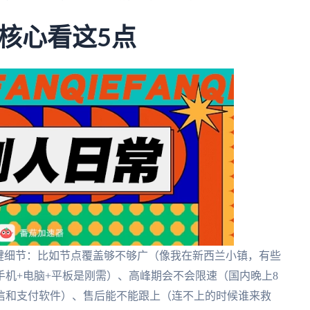
核心看这5点
键细节：比如节点覆盖够不够广（像我在新西兰小镇，有些
机+电脑+平板是刚需）、高峰期会不会限速（国内晚上8
信和支付软件）、售后能不能跟上（连不上的时候谁来救