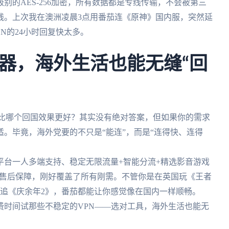
别的AES-256加密，所有数据都是专线传输，不会被第三
线。上次我在澳洲凌晨3点用番茄连《原神》国内服，突然延
CN的24小时回复快太多。
器，海外生活也能无缝“回
PN对比哪个回国效果更好？其实没有绝对答案，但如果你的需求
适。毕竟，海外党要的不只是“能连”，而是“连得快、连得
平台一人多端支持、稳定无限流量+智能分流+精选影音游戏
时售后保障，刚好覆盖了所有刚需。不管你是在英国玩《王者
巴西追《庆余年2》，番茄都能让你感觉像在国内一样顺畅。
费时间试那些不稳定的VPN——选对工具，海外生活也能无