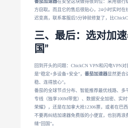
番茄加速器
在安全这块做得很到位：采用银行级
方窃取。而且它的售后很贴心，24小时实时在
迟变高，联系客服后5分钟就修复了，比Chick
三、最后：选对加速
国”
回到开头的问题：ChickCN VPN和闪电V
是“稳定+多设备+安全”，
番茄加速器
显然更合
稳、连得放心”。
番茄的全球节点分布、智能推荐最优线路、多
专线（独享100M带宽）、数据安全加密、实
荣耀》，还是在加拿大抢12306票，或者在
不要再纠结加速器免费版的小便宜，也别再浪
缝“回国”。