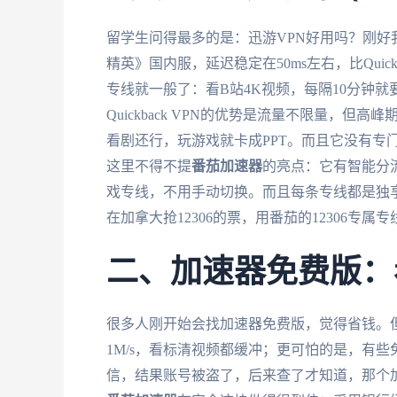
留学生问得最多的是：迅游VPN好用吗？刚
精英》国内服，延迟稳定在50ms左右，比Quick
专线就一般了：看B站4K视频，每隔10分钟
Quickback VPN的优势是流量不限量，但高峰
看剧还行，玩游戏就卡成PPT。而且它没有专
这里不得不提
番茄加速器
的亮点：它有智能分
戏专线，不用手动切换。而且每条专线都是独享
在加拿大抢12306的票，用番茄的12306专属专
二、加速器免费版：
很多人刚开始会找加速器免费版，觉得省钱。但
1M/s，看标清视频都缓冲；更可怕的是，有
信，结果账号被盗了，后来查了才知道，那个