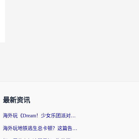
最新资讯
海外玩《Dream！少女乐团派对！》总卡顿？加速器到底能不能用？一篇指南解决你的国服游戏难题
海外玩地铁逃生总卡顿？这篇告诉你玩地铁逃生用什么加速器好,比较好