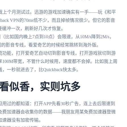
好我上个月测试过。迅游的游戏加速确实有一手——玩《和平
back VPN的70ms低不少，而且掉帧情况很少。但它的影音
就要缓冲一次，刷新好几次才恢复。
期（比如国内晚上7点到10点）会限速，从10M/s降到2M/s，
门的影音专线，看爱奇艺的时候经常跳转到海外版。
流功能，打开爱奇艺自动切到影音专线，打开游戏就切到游
100M带宽，不管什么时候用，速度都不会掉。比如我上周
线，一秒就进去了，比Quickback快太多。
看似香，实则坑多
用过的都知道：打开APP先看30秒广告，连上去后限速到
些免费加速器会收集你的数据——我朋友用某免费加速器登微
加速器没有加密传输。