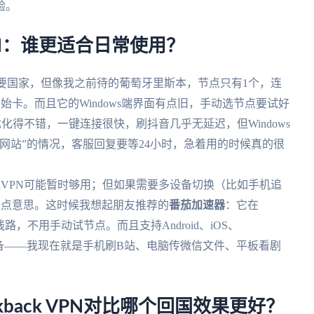
验。
闪电VPN：谁更适合日常使用？
美澳主要国家，但像我之前待的葡萄牙里斯本，节点只有1个，连
始卡。而且它的Windows端界面有点旧，手动选节点要试好
优化得不错，一键连接很快，刷抖音几乎无延迟，但Windows
网站”的情况，客服回复要等24小时，急着用的时候真的很
电VPN可能暂时够用；但如果需要多设备切换（比如手机追
差点意思。这时候我想起朋友推荐的
番茄加速器
：它在
路，不用手动试节点。而且支持Android、iOS、
3台设备——我现在就是手机刷B站、电脑传微信文件、平板看剧
ckback VPN对比哪个回国效果更好？