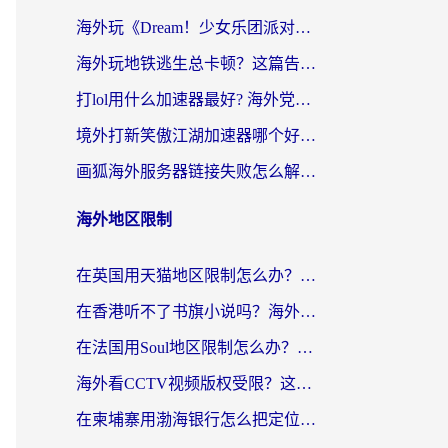
海外玩《Dream！少女乐团派对！》总卡顿？加速器到底能不能用？一篇指南解决你的国服游戏难题
海外玩地铁逃生总卡顿？这篇告诉你玩地铁逃生用什么加速器好,比较好
打lol用什么加速器最好? 海外党亲测3年的国服游戏加速终极攻略
境外打新笑傲江湖加速器哪个好？海外玩家国服畅玩全攻略（附实测推荐）
画狐海外服务器链接失败怎么解决？海外玩家国服游戏加速器终极指南
海外地区限制
在英国用天猫地区限制怎么办？海外党必备的国内平台解锁指南
在香港听不了书旗小说吗？海外党突破内容限制的实用指南
在法国用Soul地区限制怎么办？3个实用技巧帮你轻松解决（附德国场景方案）
海外看CCTV视频版权受限？这份实用攻略帮你解锁国内影视+解决足球直播&政务APP难题
在柬埔寨用渤海银行怎么把定位修改到中国国内？3招解决海外生活的“数字乡愁”