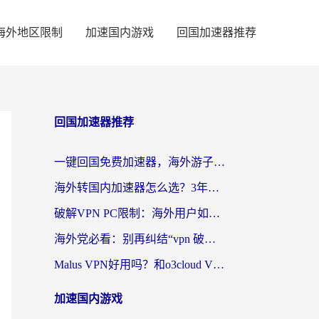
海外地区限制
加速国内游戏
回国加速器推荐
回国加速器推荐
一键回国免费加速器，海外游子的数字归乡路
海外转国内加速器怎么选？3年海外党亲测指南，无缝刷剧玩游戏不再难
破解VPN PC限制：海外用户如何选择回国加速器实现无缝访问国内资源
海外党必看：别再纠结“vpn 破解”，这样选回国加速器才能真正无缝访问国内资源
Malus VPN好用吗？和o3cloud VPN对比哪个回国效果更好？
加速国内游戏