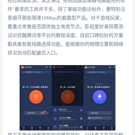
经过跨国实测，真正满足"免费回国加速器电脑能用的软
件"要求的工具并不多。除了基础功能达标外，要特别注
意避开那些限速10Mbps的套路型产品。对于游戏玩家，
要重点考察是否提供独立电竞节点。影视爱好者则需测
试对优酷腾讯等平台的解锁深度。目前口碑较好的方案
都具备智能线路选择功能，能根据你的物理位置和网络
状况自动匹配最优入口。