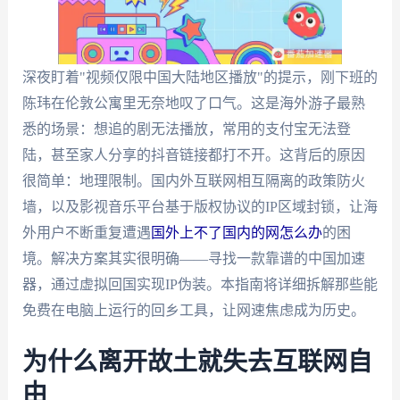
深夜盯着"视频仅限中国大陆地区播放"的提示，刚下班的
陈玮在伦敦公寓里无奈地叹了口气。这是海外游子最熟
悉的场景：想追的剧无法播放，常用的支付宝无法登
陆，甚至家人分享的抖音链接都打不开。这背后的原因
很简单：地理限制。国内外互联网相互隔离的政策防火
墙，以及影视音乐平台基于版权协议的IP区域封锁，让海
外用户不断重复遭遇
国外上不了国内的网怎么办
的困
境。解决方案其实很明确——寻找一款靠谱的中国加速
器，通过虚拟回国实现IP伪装。本指南将详细拆解那些能
免费在电脑上运行的回乡工具，让网速焦虑成为历史。
为什么离开故土就失去互联网自
由