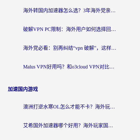
海外转国内加速器怎么选？3年海外党亲测指南，无缝刷剧玩游戏不再难
破解VPN PC限制：海外用户如何选择回国加速器实现无缝访问国内资源
海外党必看：别再纠结“vpn 破解”，这样选回国加速器才能真正无缝访问国内资源
Malus VPN好用吗？和o3cloud VPN对比哪个回国效果更好？
加速国内游戏
澳洲打逆水寒OL怎么才能不卡？海外玩家国服游戏加速终极指南（附梦幻模拟战地铁跑酷解决办法）
艾希国外加速器哪个好用？海外玩家国服游戏畅玩终极指南（附欧洲玩鸣潮街头篮球实测）