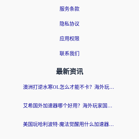
服务条款
隐私协议
应用权限
联系我们
最新资讯
澳洲打逆水寒OL怎么才能不卡？海外玩家国服游戏加速终极指南（附梦幻模拟战地铁跑酷解决办法）
艾希国外加速器哪个好用？海外玩家国服游戏畅玩终极指南（附欧洲玩鸣潮街头篮球实测）
美国玩哈利波特·魔法觉醒用什么加速器？告别延迟的终极指南（含免费QQ炫舞方案+印尼妄想山海秘籍）