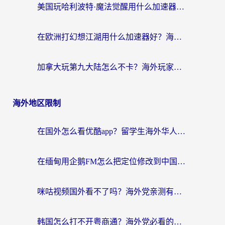
美国玩哈利波特·魔法觉醒用什么加速器？告别延迟的终极指南（含免费QQ炫舞方案+印尼妄想山海秘籍）
在欧洲打幻想江湖用什么加速器好？海外玩家国服游戏畅玩指南
加拿大玩第九大陆怎么不卡？海外玩家国服游戏加速全攻略（附足球世界萤火突击实测）
海外地区限制
在国外怎么看优酷app？留学生海外华人必看的无限制追剧指南
在缅甸用企鹅FM怎么把定位修改到中国国内？海外党解决地域限制的实用指南
咪咕视频国外看不了吗？海外党亲测有效的回国加速解决方案
韩国怎么打不开粤商通？海外党必看的回国加速器选择指南（附加拿大农行俄罗斯有缘网解决方案）