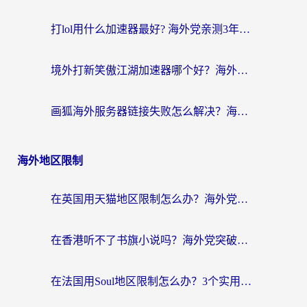
打lol用什么加速器最好? 海外党亲测3年的国服游戏加速终极攻略
境外打新笑傲江湖加速器哪个好？海外玩家国服畅玩全攻略（附实测推荐）
画狐海外服务器链接失败怎么解决？海外玩家国服游戏加速器终极指南
海外地区限制
在英国用天猫地区限制怎么办？海外党必备的国内平台解锁指南
在香港听不了书旗小说吗？海外党突破内容限制的实用指南
在法国用Soul地区限制怎么办？3个实用技巧帮你轻松解决（附德国场景方案）