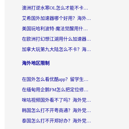
澳洲打逆水寒OL怎么才能不卡？海外玩家国服游戏加速终极指南（附梦幻模拟战地铁跑酷解决办法）
艾希国外加速器哪个好用？海外玩家国服游戏畅玩终极指南（附欧洲玩鸣潮街头篮球实测）
美国玩哈利波特·魔法觉醒用什么加速器？告别延迟的终极指南（含免费QQ炫舞方案+印尼妄想山海秘籍）
在欧洲打幻想江湖用什么加速器好？海外玩家国服游戏畅玩指南
加拿大玩第九大陆怎么不卡？海外玩家国服游戏加速全攻略（附足球世界萤火突击实测）
海外地区限制
在国外怎么看优酷app？留学生海外华人必看的无限制追剧指南
在缅甸用企鹅FM怎么把定位修改到中国国内？海外党解决地域限制的实用指南
咪咕视频国外看不了吗？海外党亲测有效的回国加速解决方案
韩国怎么打不开粤商通？海外党必看的回国加速器选择指南（附加拿大农行俄罗斯有缘网解决方案）
泰国怎么打不开郑好办？海外党回国服务+影音追剧全搞定的实用指南