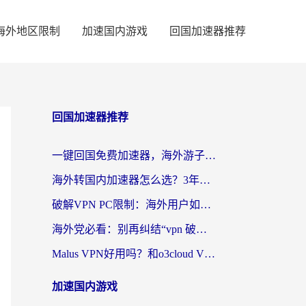
海外地区限制
加速国内游戏
回国加速器推荐
回国加速器推荐
一键回国免费加速器，海外游子的数字归乡路
海外转国内加速器怎么选？3年海外党亲测指南，无缝刷剧玩游戏不再难
破解VPN PC限制：海外用户如何选择回国加速器实现无缝访问国内资源
海外党必看：别再纠结“vpn 破解”，这样选回国加速器才能真正无缝访问国内资源
Malus VPN好用吗？和o3cloud VPN对比哪个回国效果更好？
加速国内游戏