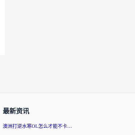
最新资讯
澳洲打逆水寒OL怎么才能不卡？海外玩家国服游戏加速终极指南（附梦幻模拟战地铁跑酷解决办法）