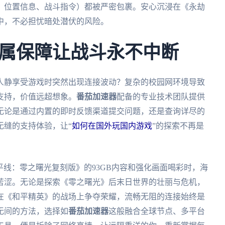
、位置信息、战斗指令）都被严密包裹。安心沉浸在《永劫
中，不必担忧暗处潜伏的风险。
属保障让战斗永不中断
人静享受游戏时突然出现连接波动？复杂的校园网环境导致
支持，价值远超想象。
番茄加速器
配备的专业技术团队提供
。无论是通过内置的即时反馈渠道提交问题，还是查询详尽的
无缝的支持体验，让“
如何在国外玩国内游戏
”的探索不再是
。
e为《地平线：零之曙光复刻版》的93GB内容和强化画面喝彩时，海
苦涩。无论是探索《零之曙光》后末日世界的壮丽与危机，
在《和平精英》的战场上争夺荣耀，流畅无阻的连接始终是
无间的方法，选择如
番茄加速器
这般融合全球节点、多平台