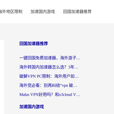
海外地区限制
加速国内游戏
回国加速器推荐
回国加速器推荐
一键回国免费加速器，海外游子的数字归乡路
海外转国内加速器怎么选？3年海外党亲测指南，无缝刷剧玩游戏不再难
破解VPN PC限制：海外用户如何选择回国加速器实现无缝访问国内资源
海外党必看：别再纠结“vpn 破解”，这样选回国加速器才能真正无缝访问国内资源
Malus VPN好用吗？和o3cloud VPN对比哪个回国效果更好？
加速国内游戏