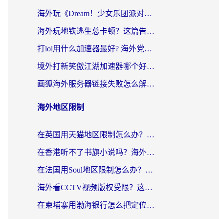
海外玩《Dream！少女乐团派对！》总卡顿？加速器到底能不能用？一篇指南解决你的国服游戏难题
海外玩地铁逃生总卡顿？这篇告诉你玩地铁逃生用什么加速器好,比较好
打lol用什么加速器最好? 海外党亲测3年的国服游戏加速终极攻略
境外打新笑傲江湖加速器哪个好？海外玩家国服畅玩全攻略（附实测推荐）
画狐海外服务器链接失败怎么解决？海外玩家国服游戏加速器终极指南
海外地区限制
在英国用天猫地区限制怎么办？海外党必备的国内平台解锁指南
在香港听不了书旗小说吗？海外党突破内容限制的实用指南
在法国用Soul地区限制怎么办？3个实用技巧帮你轻松解决（附德国场景方案）
海外看CCTV视频版权受限？这份实用攻略帮你解锁国内影视+解决足球直播&政务APP难题
在柬埔寨用渤海银行怎么把定位修改到中国国内？3招解决海外生活的“数字乡愁”