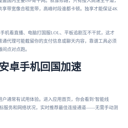
盖国内主要ISP骨干网。就像修路，只有接入高速主干道，
共享带宽像合租宽带，高峰时段谁都卡顿。独享才能保证4K
在手机看直播、电脑打国服LOL、平板追剧互不干扰，这才
普通代理可能截留你的支付信息或聊天内容，靠谱工具必须
器间点对点跑。
安卓手机回国加速
用户通常有试用体验。进入应用首页，你会看到‘智能线
目标服务和网络状况，实时推荐最佳连接通道——无需手动测