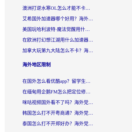
澳洲打逆水寒OL怎么才能不卡？海外玩家国服游戏加速终极指南（附梦幻模拟战地铁跑酷解决办法）
艾希国外加速器哪个好用？海外玩家国服游戏畅玩终极指南（附欧洲玩鸣潮街头篮球实测）
美国玩哈利波特·魔法觉醒用什么加速器？告别延迟的终极指南（含免费QQ炫舞方案+印尼妄想山海秘籍）
在欧洲打幻想江湖用什么加速器好？海外玩家国服游戏畅玩指南
加拿大玩第九大陆怎么不卡？海外玩家国服游戏加速全攻略（附足球世界萤火突击实测）
海外地区限制
在国外怎么看优酷app？留学生海外华人必看的无限制追剧指南
在缅甸用企鹅FM怎么把定位修改到中国国内？海外党解决地域限制的实用指南
咪咕视频国外看不了吗？海外党亲测有效的回国加速解决方案
韩国怎么打不开粤商通？海外党必看的回国加速器选择指南（附加拿大农行俄罗斯有缘网解决方案）
泰国怎么打不开郑好办？海外党回国服务+影音追剧全搞定的实用指南