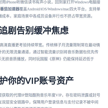
Phone听微信读书有声小说，回到家打开Windows电脑接
番茄加速器
覆盖Android/iOS/Windows/mac四大平台，支持单
摊成本，家庭场景中各成员设备并行也不挤占带宽资源。
追剧告别缓冲焦虑
》高清直播更考验持续带宽。传统梯子月流量限制常在最动情
计的无限流量通道，通过智能流量识别将音乐数据包优先传
音乐无损音质播放，同时玩国服《原神》仍能保持延迟低于
护你的VIP账号资产
获取的代理IP登陆酷狗音乐年度VIP，存在密码泄露或封号
在双层安全链路中，保障用户登录信息与支付记录不被中间