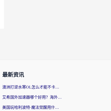
最新资讯
澳洲打逆水寒OL怎么才能不卡？海外玩家国服游戏加速终极指南（附梦幻模拟战地铁跑酷解决办法）
艾希国外加速器哪个好用？海外玩家国服游戏畅玩终极指南（附欧洲玩鸣潮街头篮球实测）
美国玩哈利波特·魔法觉醒用什么加速器？告别延迟的终极指南（含免费QQ炫舞方案+印尼妄想山海秘籍）