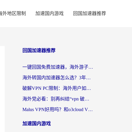
海外地区限制
加速国内游戏
回国加速器推荐
回国加速器推荐
一键回国免费加速器，海外游子的数字归乡路
海外转国内加速器怎么选？3年海外党亲测指南，无缝刷剧玩游戏不再难
破解VPN PC限制：海外用户如何选择回国加速器实现无缝访问国内资源
海外党必看：别再纠结“vpn 破解”，这样选回国加速器才能真正无缝访问国内资源
Malus VPN好用吗？和o3cloud VPN对比哪个回国效果更好？
加速国内游戏