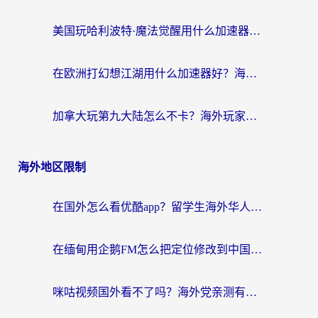
美国玩哈利波特·魔法觉醒用什么加速器？告别延迟的终极指南（含免费QQ炫舞方案+印尼妄想山海秘籍）
在欧洲打幻想江湖用什么加速器好？海外玩家国服游戏畅玩指南
加拿大玩第九大陆怎么不卡？海外玩家国服游戏加速全攻略（附足球世界萤火突击实测）
海外地区限制
在国外怎么看优酷app？留学生海外华人必看的无限制追剧指南
在缅甸用企鹅FM怎么把定位修改到中国国内？海外党解决地域限制的实用指南
咪咕视频国外看不了吗？海外党亲测有效的回国加速解决方案