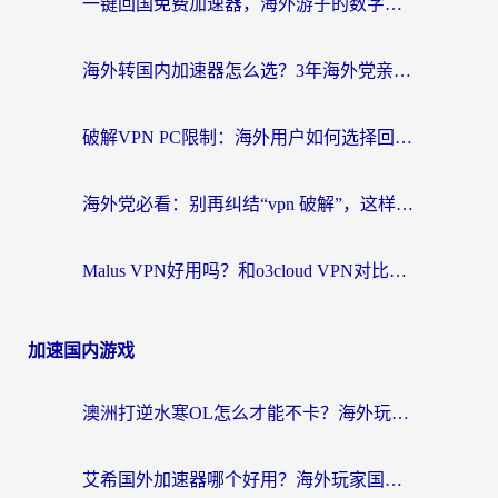
一键回国免费加速器，海外游子的数字归乡路
海外转国内加速器怎么选？3年海外党亲测指南，无缝刷剧玩游戏不再难
破解VPN PC限制：海外用户如何选择回国加速器实现无缝访问国内资源
海外党必看：别再纠结“vpn 破解”，这样选回国加速器才能真正无缝访问国内资源
Malus VPN好用吗？和o3cloud VPN对比哪个回国效果更好？
加速国内游戏
澳洲打逆水寒OL怎么才能不卡？海外玩家国服游戏加速终极指南（附梦幻模拟战地铁跑酷解决办法）
艾希国外加速器哪个好用？海外玩家国服游戏畅玩终极指南（附欧洲玩鸣潮街头篮球实测）