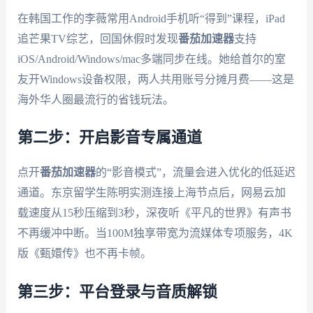
在韩国工作的李薇常用Android手机听“得到”课程，iPad
追芒果TV综艺，回国休假时发现
番茄加速器
支持
iOS/Android/Windows/mac多端同步在线。她给首尔的室
友开Windows设备权限，两人共用账号分摊月费——这是
海外华人圈最流行的省钱玩法。
第二步：开启影音专属通道
点开
番茄加速器
的“影音模式”，流量会进入优化的低延迟
通道。东京留学生陈明实测连接上海节点后，网易云加
载速度从15秒压缩到3秒，深夜听《平凡的世界》有声书
不再缓冲中断。当100M独享带宽为流媒体专项服务，4K
版《甄嬛传》也不再卡帧。
第三步：平台登录与音质解锁