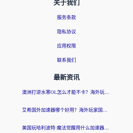
关于我们
服务条款
隐私协议
应用权限
联系我们
最新资讯
澳洲打逆水寒OL怎么才能不卡？海外玩家国服游戏加速终极指南（附梦幻模拟战地铁跑酷解决办法）
艾希国外加速器哪个好用？海外玩家国服游戏畅玩终极指南（附欧洲玩鸣潮街头篮球实测）
美国玩哈利波特·魔法觉醒用什么加速器？告别延迟的终极指南（含免费QQ炫舞方案+印尼妄想山海秘籍）