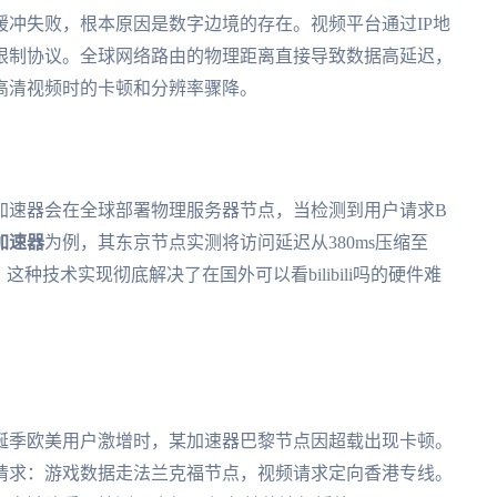
冲失败，根本原因是数字边境的存在。视频平台通过IP地
限制协议。全球网络路由的物理距离直接导致数据高延迟，
高清视频时的卡顿和分辨率骤降。
加速器会在全球部署物理服务器节点，当检测到用户请求B
加速器
为例，其东京节点实测将访问延迟从380ms压缩至
秒。这种技术实现彻底解决了在国外可以看bilibili吗的硬件难
诞季欧美用户激增时，某加速器巴黎节点因超载出现卡顿。
请求：游戏数据走法兰克福节点，视频请求定向香港专线。