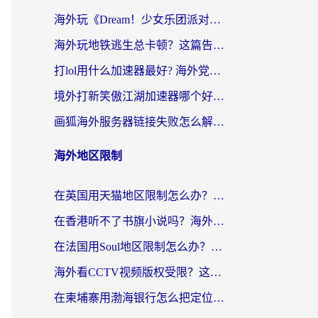
海外玩《Dream！少女乐团派对！》总卡顿？加速器到底能不能用？一篇指南解决你的国服游戏难题
海外玩地铁逃生总卡顿？这篇告诉你玩地铁逃生用什么加速器好,比较好
打lol用什么加速器最好? 海外党亲测3年的国服游戏加速终极攻略
境外打新笑傲江湖加速器哪个好？海外玩家国服畅玩全攻略（附实测推荐）
画狐海外服务器链接失败怎么解决？海外玩家国服游戏加速器终极指南
海外地区限制
在英国用天猫地区限制怎么办？海外党必备的国内平台解锁指南
在香港听不了书旗小说吗？海外党突破内容限制的实用指南
在法国用Soul地区限制怎么办？3个实用技巧帮你轻松解决（附德国场景方案）
海外看CCTV视频版权受限？这份实用攻略帮你解锁国内影视+解决足球直播&政务APP难题
在柬埔寨用渤海银行怎么把定位修改到中国国内？3招解决海外生活的“数字乡愁”