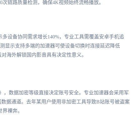
00次链路质量检测，确保4K视频始终流畅播放。
多设备协同需求增长140%，专业工具需覆盖安卓手机追
。实测显示支持多端的加速器可使设备切换时连接延迟降低
盖对海外解锁国内影音具有决定性意义。
三体》，数据加密等级直接决定账号安全。专业加速器会采用军
专属数据通道。去年某用户使用非加密工具导致B站账号被盗案
世界裸奔。