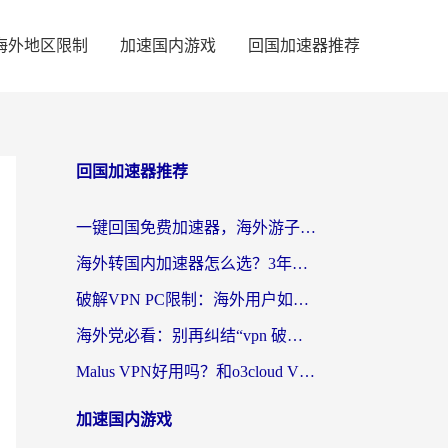
海外地区限制
加速国内游戏
回国加速器推荐
回国加速器推荐
一键回国免费加速器，海外游子的数字归乡路
海外转国内加速器怎么选？3年海外党亲测指南，无缝刷剧玩游戏不再难
破解VPN PC限制：海外用户如何选择回国加速器实现无缝访问国内资源
海外党必看：别再纠结“vpn 破解”，这样选回国加速器才能真正无缝访问国内资源
Malus VPN好用吗？和o3cloud VPN对比哪个回国效果更好？
加速国内游戏