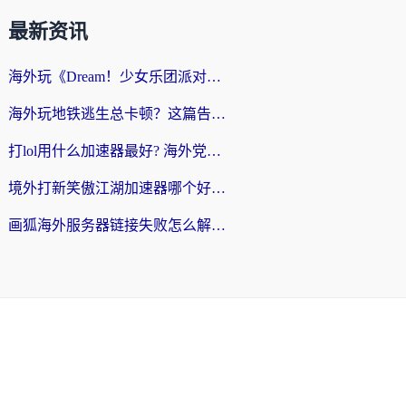
最新资讯
海外玩《Dream！少女乐团派对！》总卡顿？加速器到底能不能用？一篇指南解决你的国服游戏难题
海外玩地铁逃生总卡顿？这篇告诉你玩地铁逃生用什么加速器好,比较好
打lol用什么加速器最好? 海外党亲测3年的国服游戏加速终极攻略
境外打新笑傲江湖加速器哪个好？海外玩家国服畅玩全攻略（附实测推荐）
画狐海外服务器链接失败怎么解决？海外玩家国服游戏加速器终极指南