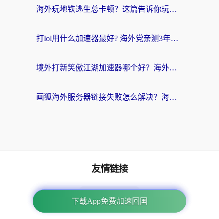
海外玩地铁逃生总卡顿？这篇告诉你玩地铁逃生用什么加速器好,比较好
打lol用什么加速器最好? 海外党亲测3年的国服游戏加速终极攻略
境外打新笑傲江湖加速器哪个好？海外玩家国服畅玩全攻略（附实测推荐）
画狐海外服务器链接失败怎么解决？海外玩家国服游戏加速器终极指南
友情链接
海外回国加速器
下载App免费加速回国
下载App免费加速回国