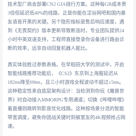
技术型厂商会部署CN2 GIA绕行方案。这种每GB成本贵
3倍但延迟低40%的线路，正是你能在涩谷网吧和国内基
友语音开黑的关键。另个隐形指标是售后响应速度，遇
到《无畏契约》版本更新导致断连时，专业团队提供24
小时中英双语支持，工程师直接登录你设备进行路由诊
断的效率，远非自动回复机器人能比。
真实体验胜过参数表格。在早稻田大学的测试中，开启
智能线路推荐功能后，《CS2》东京到上海服延迟从
182ms降至69ms，且三小时游戏全程波动不超过±5ms。
这种稳定性来自底层架构设计：当检测到你玩《魔兽世
界》时自动接入MMORPG专用通道；切换《哔哩哔哩》
看直播则跳转到影音优化线路。这种按场景分流的智能
带宽调度，避免你团战关键时刻被室友的4K视频抢占网
速。