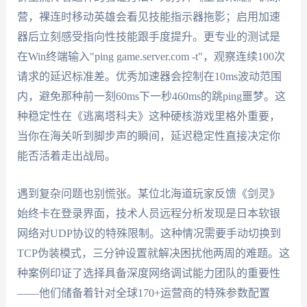
营，裸连时移动英雄会看见技能指示器拖影；启用加速
器后立刻感受指向性技能跟手度提升。更专业的测试是
在Win终端输入"ping game.server.com -t"，观察连续100次
请求的延迟标准差。优秀加速器会控制在10ms波动范围
内，避免那种前一刻60ms下一秒460ms的跳ping噩梦。这
种稳定性在《逃离塔科夫》这种硬核游戏里格外重要，
当你在海关听到脚步声的瞬间，延迟稳定性直接决定你
能否活着走出战局。
遇到复杂问题也别慌张。某位北海道玩家反馈《剑灵》
始终卡在登录界面，技术人员远程分析发现是日本软银
网络对UDP协议的特殊限制。这种情况需要手动切换到
TCP伪装模式，三分钟设置就解决困扰他两周的难题。这
种案例印证了选择具备深度网络调试能力团队的重要性
——他们储备着针对全球170+运营商的特殊参数配置