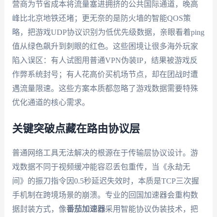
营商为节省成本将流量塞进拥挤的公共国际通道，晚高
峰比北京地铁还堵；更无奈的是防火墙的智能QOS策
略，把游戏UDP协议识别为低优先级数据，亲眼看着ping
值从绿色飙升到刺眼的红色。这些困境让很多海外玩家
陷入误区：有人试图用普通VPN伪装IP，结果被游戏反
作弊系统封号；有人花高价买机场节点，却在团战时遭
遇流量限速。这些方案本质都忽略了游戏数据需要特殊
优化通道的核心需求。
关键突破点藏在路由协议层
普通网络工具无法解决的根源在于传输层协议设计。游
戏数据不同于视频缓冲能容忍丢包重传，当《永劫无
间》的振刀指令因0.5秒延迟失效时，本质是TCP三次握
手机制在跨境场景的崩溃。专业的回国加速器会重构数
据封装方式，像
番茄加速器
采用智能协议伪装技术，把