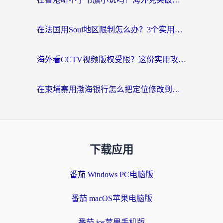
在法国用Soul地区限制怎么办？3个实用技巧帮你轻松解决（附德国场景方案）
海外看CCTV视频版权受限？这份实用攻略帮你解锁国内影视+解决足球直播&政务APP难题
在柬埔寨用渤海银行怎么把定位修改到中国国内？3招解决海外生活的“数字乡愁”
下载应用
番茄 Windows PC电脑版
番茄 macOS苹果电脑版
番茄 ios苹果手机版