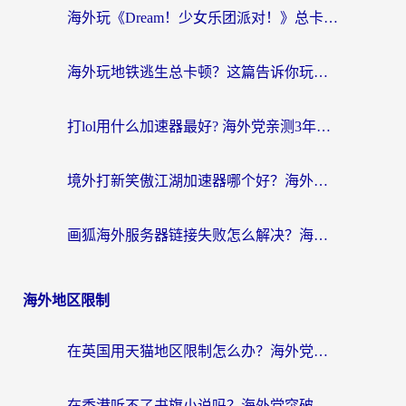
海外玩《Dream！少女乐团派对！》总卡顿？加速器到底能不能用？一篇指南解决你的国服游戏难题
海外玩地铁逃生总卡顿？这篇告诉你玩地铁逃生用什么加速器好,比较好
打lol用什么加速器最好? 海外党亲测3年的国服游戏加速终极攻略
境外打新笑傲江湖加速器哪个好？海外玩家国服畅玩全攻略（附实测推荐）
画狐海外服务器链接失败怎么解决？海外玩家国服游戏加速器终极指南
海外地区限制
在英国用天猫地区限制怎么办？海外党必备的国内平台解锁指南
在香港听不了书旗小说吗？海外党突破内容限制的实用指南