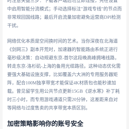
时注意关键三步：下载客户端后勿立即连接，先在设置
中启用智能分流模式；手动选择标注"游戏专线"的节点而
非常规回国线路；最后开启流量加密避免运营商DPI检测
干扰。
网络优化本质是空间换时间的艺术。当你深夜在北海道
《剑网三》副本开荒时，加速器的智能路由系统正进行
毫秒级决策：自动规避东京-首尔这段晚高峰拥堵线路，
转走东京-洛杉矶-上海的备用光缆路径。这种动态优化需
要强大基础设施支撑，比如覆盖六大洲的专用服务器矩
阵，配合100M独享带宽才能保证4K材质包也能秒速加
载。曾见留学生用公共节点更新15GB《逆水寒》补丁耗
时三小时，而专用游戏通道只需20分钟，这差距来自对
等网络与过度售卖的共享带宽本质区别。
加密策略影响你的账号安全