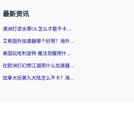
最新资讯
澳洲打逆水寒OL怎么才能不卡？海外玩家国服游戏加速终极指南（附梦幻模拟战地铁跑酷解决办法）
艾希国外加速器哪个好用？海外玩家国服游戏畅玩终极指南（附欧洲玩鸣潮街头篮球实测）
美国玩哈利波特·魔法觉醒用什么加速器？告别延迟的终极指南（含免费QQ炫舞方案+印尼妄想山海秘籍）
在欧洲打幻想江湖用什么加速器好？海外玩家国服游戏畅玩指南
加拿大玩第九大陆怎么不卡？海外玩家国服游戏加速全攻略（附足球世界萤火突击实测）