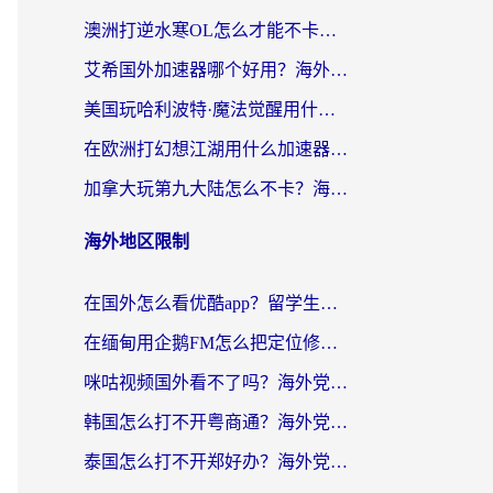
澳洲打逆水寒OL怎么才能不卡？海外玩家国服游戏加速终极指南（附梦幻模拟战地铁跑酷解决办法）
艾希国外加速器哪个好用？海外玩家国服游戏畅玩终极指南（附欧洲玩鸣潮街头篮球实测）
美国玩哈利波特·魔法觉醒用什么加速器？告别延迟的终极指南（含免费QQ炫舞方案+印尼妄想山海秘籍）
在欧洲打幻想江湖用什么加速器好？海外玩家国服游戏畅玩指南
加拿大玩第九大陆怎么不卡？海外玩家国服游戏加速全攻略（附足球世界萤火突击实测）
海外地区限制
在国外怎么看优酷app？留学生海外华人必看的无限制追剧指南
在缅甸用企鹅FM怎么把定位修改到中国国内？海外党解决地域限制的实用指南
咪咕视频国外看不了吗？海外党亲测有效的回国加速解决方案
韩国怎么打不开粤商通？海外党必看的回国加速器选择指南（附加拿大农行俄罗斯有缘网解决方案）
泰国怎么打不开郑好办？海外党回国服务+影音追剧全搞定的实用指南