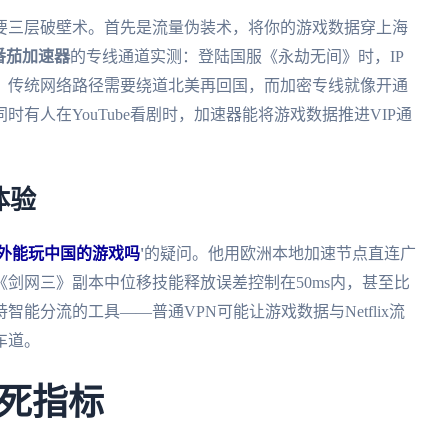
要三层破壁术。首先是流量伪装术，将你的游戏数据穿上海
番茄加速器
的专线通道实测：登陆国服《永劫无间》时，IP
，传统网络路径需要绕道北美再回国，而加密专线就像开通
有人在YouTube看剧时，加速器能将游戏数据推进VIP通
体验
外能玩中国的游戏吗
'
的疑问。他用欧洲本地加速节点直连广
剑网三》副本中位移技能释放误差控制在50ms内，甚至比
能分流的工具——普通VPN可能让游戏数据与Netflix流
车道。
死指标