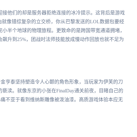
迎接他们的却是服务器拒绝连接的冰冷提示。这背后是游戏
由就像错综复杂的立交桥，你从巴黎发送的LOL数据包要经
完小半个地球的物理旅程。更致命的是跨国带宽通道拥堵，
飙升到25%，团战时法师技能放成慢动作回放也就不足为
发者金亨泰坚持塑造令人心颤的角色形象，当玩家为伊芙的刀
渎。就像东京的小张在FinalDay通关前夜，目睹自己的
种心痛不亚于看到维纳斯雕像被泼油漆。高质游戏体验本应无