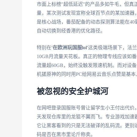
市面上标榜"超低延迟"的产品多如牛毛，但真
量，某次测试发现宣称全球百节点的某加速器
是核心战场，番茄配备的动态探测算法能在4
自动切换到经香港的优化路径。
特别在
'在欧洲玩国服lol'
这类极端场景下，法兰
10GB月流量天花板。真正的物理专线应该如
流量超60GB，始终没触发限速机制。而对设备党
机搓原神的同时用PC给网易云音乐点赞是基本
被忽视的安全护城河
在网吧登录国服账号曾让留学生小王付出代价
天发现仓库里的龙狙不翼而飞。专业游戏加速
它让黑客看到的只是无法破译的乱码流。更别
码是否在黑市里论斤称卖。