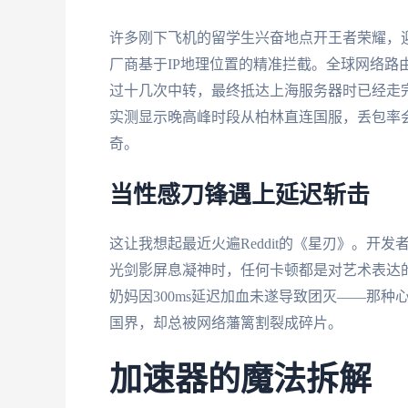
许多刚下飞机的留学生兴奋地点开王者荣耀，
厂商基于IP地理位置的精准拦截。全球网络路
过十几次中转，最终抵达上海服务器时已经走
实测显示晚高峰时段从柏林直连国服，丢包率会
奇。
当性感刀锋遇上延迟斩击
这让我想起最近火遍Reddit的《星刃》。开
光剑影屏息凝神时，任何卡顿都是对艺术表达的亵
奶妈因300ms延迟加血未遂导致团灭——那
国界，却总被网络藩篱割裂成碎片。
加速器的魔法拆解