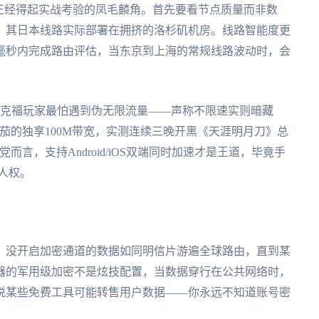
正经得起实战考验的凤毛麟角。首先要看节点质量而非数
，其日本线路实际部署在拥挤的洛杉矶机房。线路智能度更
0毫秒内完成路由评估，当东京到上海的常规线路波动时，会
克福玩家最怕遇到伪无限流量——声称不限速实则暗藏
番茄的独享100M带宽，实测连续三晚开黑《天涯明月刀》总
而言，支持Android/iOS双端同时加速才是王道，毕竟手
人权。
。没开启加密通道的数据如同明信片游遍全球路由，直到某
器的军用级加密不是炫技配置，当数据穿行在公共网络时，
说某些免费工具可能转售用户数据——你永远不知道账号密