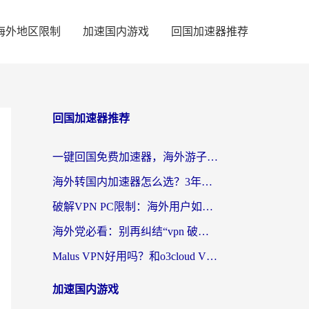
海外地区限制
加速国内游戏
回国加速器推荐
回国加速器推荐
一键回国免费加速器，海外游子的数字归乡路
海外转国内加速器怎么选？3年海外党亲测指南，无缝刷剧玩游戏不再难
破解VPN PC限制：海外用户如何选择回国加速器实现无缝访问国内资源
海外党必看：别再纠结“vpn 破解”，这样选回国加速器才能真正无缝访问国内资源
Malus VPN好用吗？和o3cloud VPN对比哪个回国效果更好？
加速国内游戏