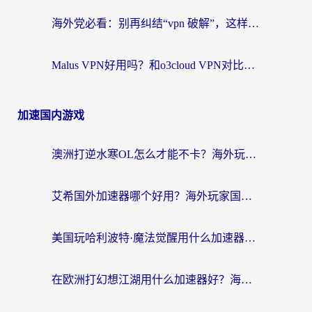
海外党必看：别再纠结“vpn 破解”，这样选回国加速器才能真正无缝访问国内资源
Malus VPN好用吗？和o3cloud VPN对比哪个回国效果更好？
加速国内游戏
澳洲打逆水寒OL怎么才能不卡？海外玩家国服游戏加速终极指南（附梦幻模拟战地铁跑酷解决办法）
艾希国外加速器哪个好用？海外玩家国服游戏畅玩终极指南（附欧洲玩鸣潮街头篮球实测）
美国玩哈利波特·魔法觉醒用什么加速器？告别延迟的终极指南（含免费QQ炫舞方案+印尼妄想山海秘籍）
在欧洲打幻想江湖用什么加速器好？海外玩家国服游戏畅玩指南