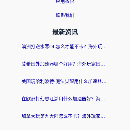
应用权限
联系我们
最新资讯
澳洲打逆水寒OL怎么才能不卡？海外玩家国服游戏加速终极指南（附梦幻模拟战地铁跑酷解决办法）
艾希国外加速器哪个好用？海外玩家国服游戏畅玩终极指南（附欧洲玩鸣潮街头篮球实测）
美国玩哈利波特·魔法觉醒用什么加速器？告别延迟的终极指南（含免费QQ炫舞方案+印尼妄想山海秘籍）
在欧洲打幻想江湖用什么加速器好？海外玩家国服游戏畅玩指南
加拿大玩第九大陆怎么不卡？海外玩家国服游戏加速全攻略（附足球世界萤火突击实测）