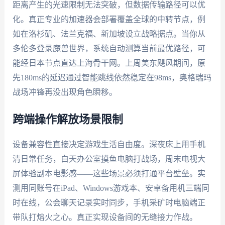
距离产生的光速限制无法突破，但数据传输路径可以优
化。真正专业的加速器会部署覆盖全球的中转节点，例
如在洛杉矶、法兰克福、新加坡设立战略据点。当你从
多伦多登录魔兽世界，系统自动测算当前最优路径，可
能经日本节点直达上海骨干网。上周美东飓风期间，原
先180ms的延迟通过智能跳线依然稳定在98ms，奥格瑞玛
战场冲锋再没出现角色瞬移。
跨端操作解放场景限制
设备兼容性直接决定游戏生活自由度。深夜床上用手机
清日常任务，白天办公室摸鱼电脑打战场，周末电视大
屏体验副本电影感——这些场景必须打通平台壁垒。实
测用同账号在iPad、Windows游戏本、安卓备用机三端同
时在线，公会聊天记录实时同步，手机采矿时电脑端正
带队打熔火之心。真正实现设备间的无缝接力作战。