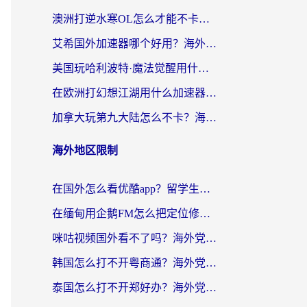
澳洲打逆水寒OL怎么才能不卡？海外玩家国服游戏加速终极指南（附梦幻模拟战地铁跑酷解决办法）
艾希国外加速器哪个好用？海外玩家国服游戏畅玩终极指南（附欧洲玩鸣潮街头篮球实测）
美国玩哈利波特·魔法觉醒用什么加速器？告别延迟的终极指南（含免费QQ炫舞方案+印尼妄想山海秘籍）
在欧洲打幻想江湖用什么加速器好？海外玩家国服游戏畅玩指南
加拿大玩第九大陆怎么不卡？海外玩家国服游戏加速全攻略（附足球世界萤火突击实测）
海外地区限制
在国外怎么看优酷app？留学生海外华人必看的无限制追剧指南
在缅甸用企鹅FM怎么把定位修改到中国国内？海外党解决地域限制的实用指南
咪咕视频国外看不了吗？海外党亲测有效的回国加速解决方案
韩国怎么打不开粤商通？海外党必看的回国加速器选择指南（附加拿大农行俄罗斯有缘网解决方案）
泰国怎么打不开郑好办？海外党回国服务+影音追剧全搞定的实用指南