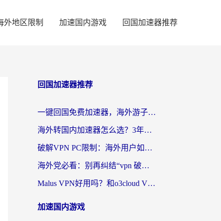
海外地区限制
加速国内游戏
回国加速器推荐
回国加速器推荐
一键回国免费加速器，海外游子的数字归乡路
海外转国内加速器怎么选？3年海外党亲测指南，无缝刷剧玩游戏不再难
破解VPN PC限制：海外用户如何选择回国加速器实现无缝访问国内资源
海外党必看：别再纠结“vpn 破解”，这样选回国加速器才能真正无缝访问国内资源
Malus VPN好用吗？和o3cloud VPN对比哪个回国效果更好？
加速国内游戏