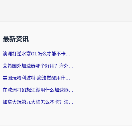
最新资讯
澳洲打逆水寒OL怎么才能不卡？海外玩家国服游戏加速终极指南（附梦幻模拟战地铁跑酷解决办法）
艾希国外加速器哪个好用？海外玩家国服游戏畅玩终极指南（附欧洲玩鸣潮街头篮球实测）
美国玩哈利波特·魔法觉醒用什么加速器？告别延迟的终极指南（含免费QQ炫舞方案+印尼妄想山海秘籍）
在欧洲打幻想江湖用什么加速器好？海外玩家国服游戏畅玩指南
加拿大玩第九大陆怎么不卡？海外玩家国服游戏加速全攻略（附足球世界萤火突击实测）