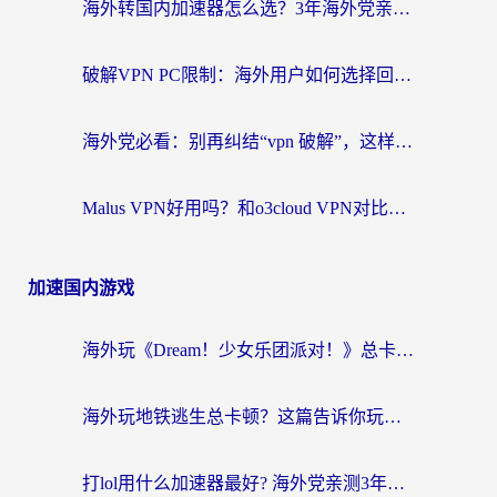
海外转国内加速器怎么选？3年海外党亲测指南，无缝刷剧玩游戏不再难
破解VPN PC限制：海外用户如何选择回国加速器实现无缝访问国内资源
海外党必看：别再纠结“vpn 破解”，这样选回国加速器才能真正无缝访问国内资源
Malus VPN好用吗？和o3cloud VPN对比哪个回国效果更好？
加速国内游戏
海外玩《Dream！少女乐团派对！》总卡顿？加速器到底能不能用？一篇指南解决你的国服游戏难题
海外玩地铁逃生总卡顿？这篇告诉你玩地铁逃生用什么加速器好,比较好
打lol用什么加速器最好? 海外党亲测3年的国服游戏加速终极攻略