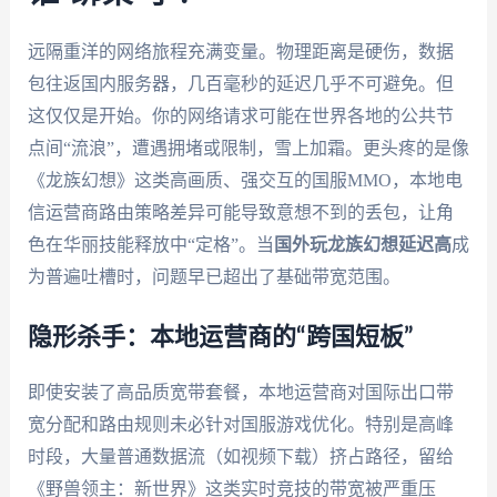
远隔重洋的网络旅程充满变量。物理距离是硬伤，数据
包往返国内服务器，几百毫秒的延迟几乎不可避免。但
这仅仅是开始。你的网络请求可能在世界各地的公共节
点间“流浪”，遭遇拥堵或限制，雪上加霜。更头疼的是像
《龙族幻想》这类高画质、强交互的国服MMO，本地电
信运营商路由策略差异可能导致意想不到的丢包，让角
色在华丽技能释放中“定格”。当
国外玩龙族幻想延迟高
成
为普遍吐槽时，问题早已超出了基础带宽范围。
隐形杀手：本地运营商的“跨国短板”
即使安装了高品质宽带套餐，本地运营商对国际出口带
宽分配和路由规则未必针对国服游戏优化。特别是高峰
时段，大量普通数据流（如视频下载）挤占路径，留给
《野兽领主：新世界》这类实时竞技的带宽被严重压