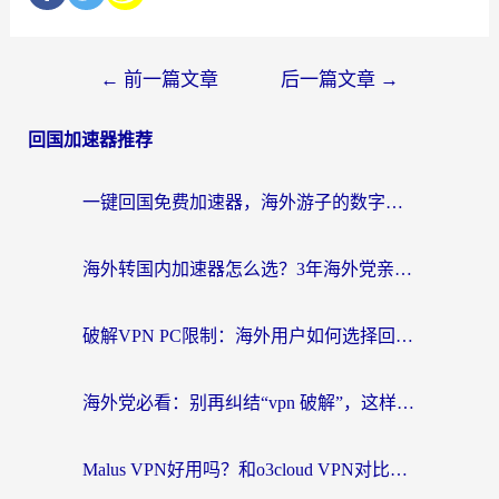
←
前一篇文章
后一篇文章
→
回国加速器推荐
一键回国免费加速器，海外游子的数字归乡路
海外转国内加速器怎么选？3年海外党亲测指南，无缝刷剧玩游戏不再难
破解VPN PC限制：海外用户如何选择回国加速器实现无缝访问国内资源
海外党必看：别再纠结“vpn 破解”，这样选回国加速器才能真正无缝访问国内资源
Malus VPN好用吗？和o3cloud VPN对比哪个回国效果更好？