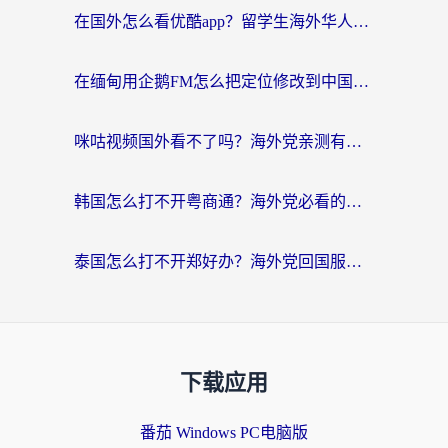
在国外怎么看优酷app？留学生海外华人必看的无限制追剧指南
在缅甸用企鹅FM怎么把定位修改到中国国内？海外党解决地域限制的实用指南
咪咕视频国外看不了吗？海外党亲测有效的回国加速解决方案
韩国怎么打不开粤商通？海外党必看的回国加速器选择指南（附加拿大农行俄罗斯有缘网解决方案）
泰国怎么打不开郑好办？海外党回国服务+影音追剧全搞定的实用指南
下载应用
番茄 Windows PC电脑版