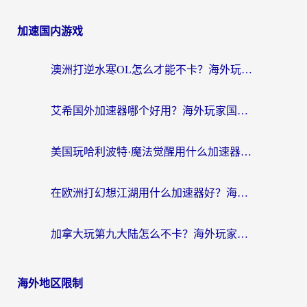
加速国内游戏
澳洲打逆水寒OL怎么才能不卡？海外玩家国服游戏加速终极指南（附梦幻模拟战地铁跑酷解决办法）
艾希国外加速器哪个好用？海外玩家国服游戏畅玩终极指南（附欧洲玩鸣潮街头篮球实测）
美国玩哈利波特·魔法觉醒用什么加速器？告别延迟的终极指南（含免费QQ炫舞方案+印尼妄想山海秘籍）
在欧洲打幻想江湖用什么加速器好？海外玩家国服游戏畅玩指南
加拿大玩第九大陆怎么不卡？海外玩家国服游戏加速全攻略（附足球世界萤火突击实测）
海外地区限制