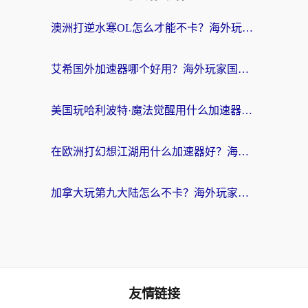
澳洲打逆水寒OL怎么才能不卡？海外玩家国服游戏加速终极指南（附梦幻模拟战地铁跑酷解决办法）
艾希国外加速器哪个好用？海外玩家国服游戏畅玩终极指南（附欧洲玩鸣潮街头篮球实测）
美国玩哈利波特·魔法觉醒用什么加速器？告别延迟的终极指南（含免费QQ炫舞方案+印尼妄想山海秘籍）
在欧洲打幻想江湖用什么加速器好？海外玩家国服游戏畅玩指南
加拿大玩第九大陆怎么不卡？海外玩家国服游戏加速全攻略（附足球世界萤火突击实测）
友情链接