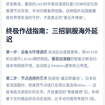
突发断连，番茄的24小时中英双语团队能5分钟内定位到
香港节点异常，手动切换备用线路。这种国外玩国服魔
兽世界零失误的守护，才是真正的"第五件神装"。
终极作战指南：三招驯服海外延
迟
第一步：设备与环境调优
关闭后台视频更新，用Wi-Fi分
析仪避开2.4GHz拥挤频段。
番茄加速器
的智能诊断会扫
描本地网络环境，自动禁止Windows更新抢占带宽。
第二步：节点选择的艺术
别迷信"最近即最佳"。日本玩
家连国服时，经美西节点绕行反而比直连快40ms——这
是海底光缆拓扑的玄学。开启番茄的"智能推荐"后，系统
基于实时路由状态动态选择，比手动切换效率提升3倍。