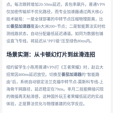
点。每次跳转增加20-50ms延迟，丢包率飙升。普通VPN
仅加密传输却不优化路径，而专业加速器通过两大核心
技术破局：一是全球部署的中转节点压缩物理距离，比
如
番茄加速器
覆盖6大洲200+节点；二是智能算法实时检
测线路状态，自动分配最低延迟通道。如同为数据包铺
设直飞专线，将延迟从"PPT级"压至绿色80ms内。
场景实测：从卡顿幻灯片到丝滑连招
纽约留学生小陈用普通VPN打《王者荣耀》时，赵云大
招常因460ms延迟放空。切换至
番茄加速器
的"智能路
由"后，系统自动锁定法兰克福中转节点-莫斯科专线-上
海骨干网路径，延迟稳定在79ms。芈月二技能瞬接闪现
的微操再无粘滞感，这种国外玩王者荣耀低延迟的实战
体验，正是算法优化与物理基建的化学反应。