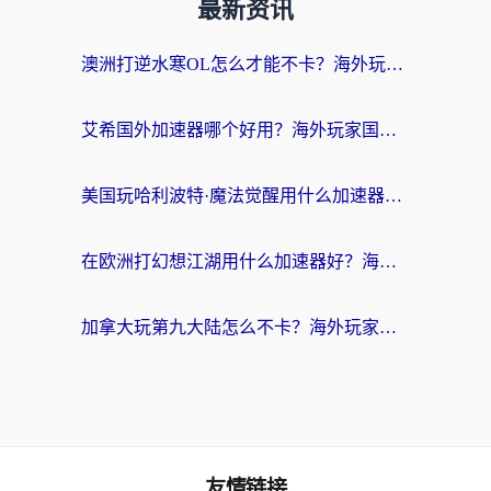
最新资讯
澳洲打逆水寒OL怎么才能不卡？海外玩家国服游戏加速终极指南（附梦幻模拟战地铁跑酷解决办法）
艾希国外加速器哪个好用？海外玩家国服游戏畅玩终极指南（附欧洲玩鸣潮街头篮球实测）
美国玩哈利波特·魔法觉醒用什么加速器？告别延迟的终极指南（含免费QQ炫舞方案+印尼妄想山海秘籍）
在欧洲打幻想江湖用什么加速器好？海外玩家国服游戏畅玩指南
加拿大玩第九大陆怎么不卡？海外玩家国服游戏加速全攻略（附足球世界萤火突击实测）
友情链接