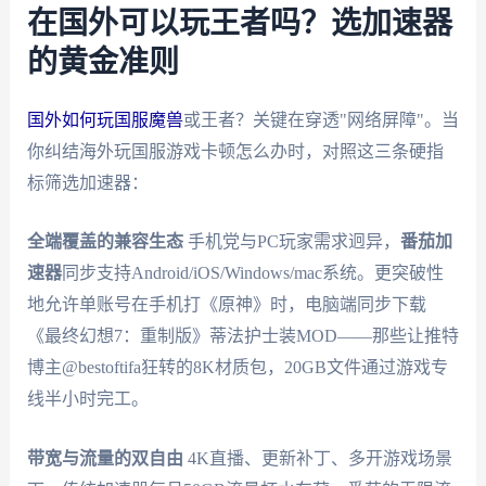
在国外可以玩王者吗？选加速器
的黄金准则
国外如何玩国服魔兽
或王者？关键在穿透"网络屏障"。当
你纠结海外玩国服游戏卡顿怎么办时，对照这三条硬指
标筛选加速器：
全端覆盖的兼容生态
手机党与PC玩家需求迥异，
番茄加
速器
同步支持Android/iOS/Windows/mac系统。更突破性
地允许单账号在手机打《原神》时，电脑端同步下载
《最终幻想7：重制版》蒂法护士装MOD——那些让推特
博主@bestoftifa狂转的8K材质包，20GB文件通过游戏专
线半小时完工。
带宽与流量的双自由
4K直播、更新补丁、多开游戏场景