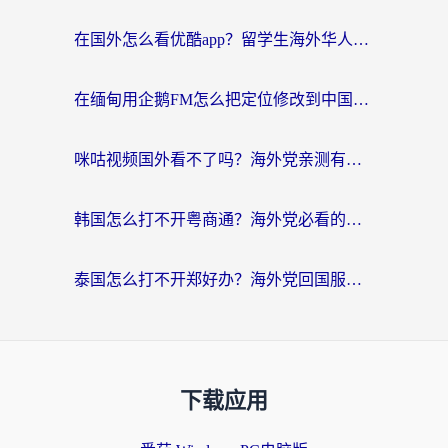
在国外怎么看优酷app？留学生海外华人必看的无限制追剧指南
在缅甸用企鹅FM怎么把定位修改到中国国内？海外党解决地域限制的实用指南
咪咕视频国外看不了吗？海外党亲测有效的回国加速解决方案
韩国怎么打不开粤商通？海外党必看的回国加速器选择指南（附加拿大农行俄罗斯有缘网解决方案）
泰国怎么打不开郑好办？海外党回国服务+影音追剧全搞定的实用指南
下载应用