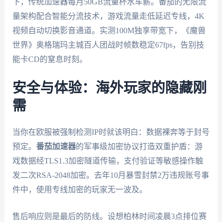
下，传统加速器每月50GB流量杯水车薪。番茄的无限流
量架构配合智能分流技术，游戏流量走低延迟专线，4K
视频自动切换影音通道。实测100M独享带宽下，《魔兽
世界》奥格瑞玛主城百人团战时帧数稳定67fps，告别技
能卡CD的窒息时刻。
安全与体验：海外玩家的隐藏刚
需
当你在欧服被强制检测IP时就该明白：数据裸奔等于封号
预定。
番茄加速器
的军事级加密协议打造双重护盾：游
戏数据经TLS1.3加密隧道传输，支付验证等敏感操作触
发二次RSA-2048加密。去年10月暴雪封禁2万违规账号事
件中，使用专线加密的玩家无一波及。
售后响应则是最后的防线。设想柏林时间凌晨3点排位赛