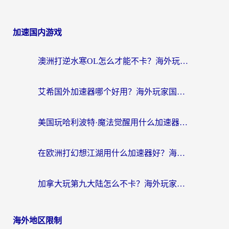
加速国内游戏
澳洲打逆水寒OL怎么才能不卡？海外玩家国服游戏加速终极指南（附梦幻模拟战地铁跑酷解决办法）
艾希国外加速器哪个好用？海外玩家国服游戏畅玩终极指南（附欧洲玩鸣潮街头篮球实测）
美国玩哈利波特·魔法觉醒用什么加速器？告别延迟的终极指南（含免费QQ炫舞方案+印尼妄想山海秘籍）
在欧洲打幻想江湖用什么加速器好？海外玩家国服游戏畅玩指南
加拿大玩第九大陆怎么不卡？海外玩家国服游戏加速全攻略（附足球世界萤火突击实测）
海外地区限制