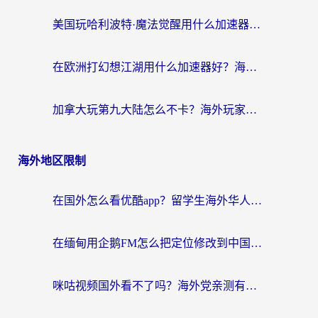
美国玩哈利波特·魔法觉醒用什么加速器？告别延迟的终极指南（含免费QQ炫舞方案+印尼妄想山海秘籍）
在欧洲打幻想江湖用什么加速器好？海外玩家国服游戏畅玩指南
加拿大玩第九大陆怎么不卡？海外玩家国服游戏加速全攻略（附足球世界萤火突击实测）
海外地区限制
在国外怎么看优酷app？留学生海外华人必看的无限制追剧指南
在缅甸用企鹅FM怎么把定位修改到中国国内？海外党解决地域限制的实用指南
咪咕视频国外看不了吗？海外党亲测有效的回国加速解决方案