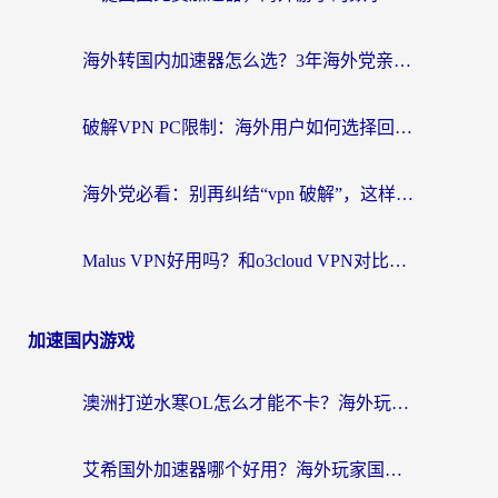
海外转国内加速器怎么选？3年海外党亲测指南，无缝刷剧玩游戏不再难
破解VPN PC限制：海外用户如何选择回国加速器实现无缝访问国内资源
海外党必看：别再纠结“vpn 破解”，这样选回国加速器才能真正无缝访问国内资源
Malus VPN好用吗？和o3cloud VPN对比哪个回国效果更好？
加速国内游戏
澳洲打逆水寒OL怎么才能不卡？海外玩家国服游戏加速终极指南（附梦幻模拟战地铁跑酷解决办法）
艾希国外加速器哪个好用？海外玩家国服游戏畅玩终极指南（附欧洲玩鸣潮街头篮球实测）