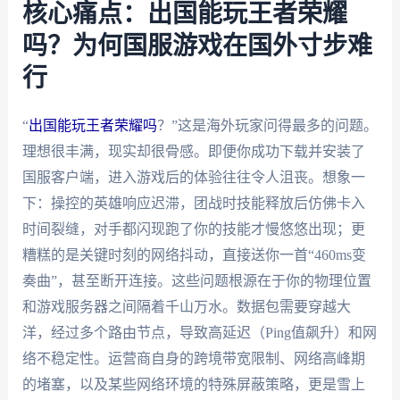
核心痛点：出国能玩王者荣耀
吗？为何国服游戏在国外寸步难
行
“
出国能玩王者荣耀吗
？”这是海外玩家问得最多的问题。
理想很丰满，现实却很骨感。即便你成功下载并安装了
国服客户端，进入游戏后的体验往往令人沮丧。想象一
下：操控的英雄响应迟滞，团战时技能释放后仿佛卡入
时间裂缝，对手都闪现跑了你的技能才慢悠悠出现；更
糟糕的是关键时刻的网络抖动，直接送你一首“460ms变
奏曲”，甚至断开连接。这些问题根源在于你的物理位置
和游戏服务器之间隔着千山万水。数据包需要穿越大
洋，经过多个路由节点，导致高延迟（Ping值飙升）和网
络不稳定性。运营商自身的跨境带宽限制、网络高峰期
的堵塞，以及某些网络环境的特殊屏蔽策略，更是雪上