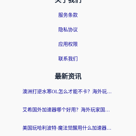
关于我们
服务条款
隐私协议
应用权限
联系我们
最新资讯
澳洲打逆水寒OL怎么才能不卡？海外玩家国服游戏加速终极指南（附梦幻模拟战地铁跑酷解决办法）
艾希国外加速器哪个好用？海外玩家国服游戏畅玩终极指南（附欧洲玩鸣潮街头篮球实测）
美国玩哈利波特·魔法觉醒用什么加速器？告别延迟的终极指南（含免费QQ炫舞方案+印尼妄想山海秘籍）