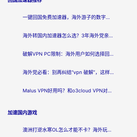
回国加速器推荐
导
航
一键回国免费加速器，海外游子的数字归乡路
海外转国内加速器怎么选？3年海外党亲测指南，无缝刷剧玩游戏不再难
破解VPN PC限制：海外用户如何选择回国加速器实现无缝访问国内资源
海外党必看：别再纠结“vpn 破解”，这样选回国加速器才能真正无缝访问国内资源
Malus VPN好用吗？和o3cloud VPN对比哪个回国效果更好？
加速国内游戏
澳洲打逆水寒OL怎么才能不卡？海外玩家国服游戏加速终极指南（附梦幻模拟战地铁跑酷解决办法）