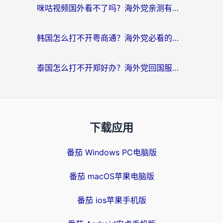
咪咕视频国外看不了吗？海外党亲测有效的回国加速解决方案
韩国怎么打不开粤商通？海外党必看的回国加速器选择指南（附加拿大农行俄罗斯有缘网解决方案）
泰国怎么打不开郑好办？海外党回国服务+影音追剧全搞定的实用指南
下载应用
番茄 Windows PC电脑版
番茄 macOS苹果电脑版
番茄 ios苹果手机版