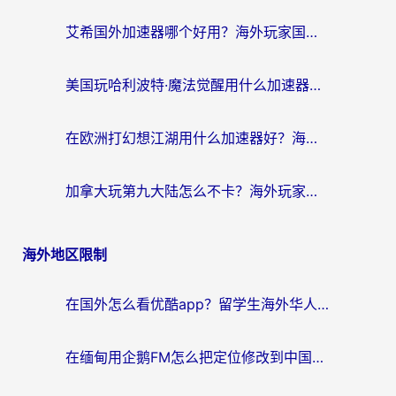
艾希国外加速器哪个好用？海外玩家国服游戏畅玩终极指南（附欧洲玩鸣潮街头篮球实测）
美国玩哈利波特·魔法觉醒用什么加速器？告别延迟的终极指南（含免费QQ炫舞方案+印尼妄想山海秘籍）
在欧洲打幻想江湖用什么加速器好？海外玩家国服游戏畅玩指南
加拿大玩第九大陆怎么不卡？海外玩家国服游戏加速全攻略（附足球世界萤火突击实测）
海外地区限制
在国外怎么看优酷app？留学生海外华人必看的无限制追剧指南
在缅甸用企鹅FM怎么把定位修改到中国国内？海外党解决地域限制的实用指南