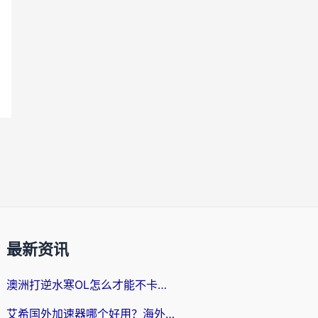
最新资讯
澳洲打逆水寒OL怎么才能不卡？海外玩家国服游戏加速终极指南（附梦幻模拟战地铁跑酷解决办法）
艾希国外加速器哪个好用？海外玩家国服游戏畅玩终极指南（附欧洲玩鸣潮街头篮球实测）