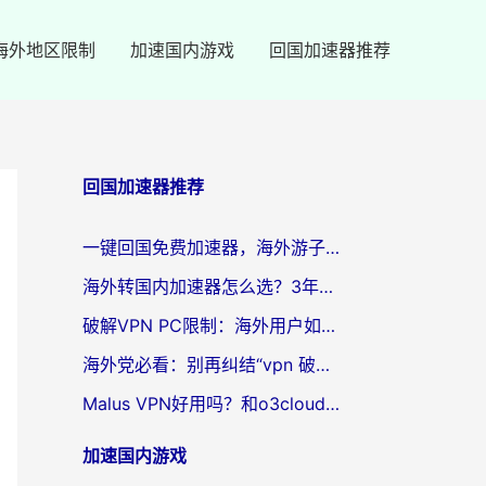
海外地区限制
加速国内游戏
回国加速器推荐
回国加速器推荐
一键回国免费加速器，海外游子的数字归乡路
海外转国内加速器怎么选？3年海外党亲测指南，无缝刷剧玩游戏不再难
破解VPN PC限制：海外用户如何选择回国加速器实现无缝访问国内资源
海外党必看：别再纠结“vpn 破解”，这样选回国加速器才能真正无缝访问国内资源
Malus VPN好用吗？和o3cloud VPN对比哪个回国效果更好？
加速国内游戏