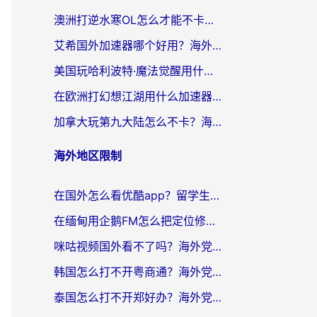
澳洲打逆水寒OL怎么才能不卡？海外玩家国服游戏加速终极指南（附梦幻模拟战地铁跑酷解决办法）
艾希国外加速器哪个好用？海外玩家国服游戏畅玩终极指南（附欧洲玩鸣潮街头篮球实测）
美国玩哈利波特·魔法觉醒用什么加速器？告别延迟的终极指南（含免费QQ炫舞方案+印尼妄想山海秘籍）
在欧洲打幻想江湖用什么加速器好？海外玩家国服游戏畅玩指南
加拿大玩第九大陆怎么不卡？海外玩家国服游戏加速全攻略（附足球世界萤火突击实测）
海外地区限制
在国外怎么看优酷app？留学生海外华人必看的无限制追剧指南
在缅甸用企鹅FM怎么把定位修改到中国国内？海外党解决地域限制的实用指南
咪咕视频国外看不了吗？海外党亲测有效的回国加速解决方案
韩国怎么打不开粤商通？海外党必看的回国加速器选择指南（附加拿大农行俄罗斯有缘网解决方案）
泰国怎么打不开郑好办？海外党回国服务+影音追剧全搞定的实用指南