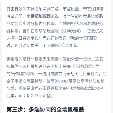
真正有效的工具必须兼顾三点：节点质量、带宽保障和
协议适配。拿
番茄加速器
来说，其**智能推荐最优线路
**功能会实时分析你的位置、当地网络状况和游戏服务
器状态。当你在东京想玩国服《永劫无间》，它会优先
选择沪日直连专线；而在纽约登录《我的世界国服》
时，则自动切换美西-广州的低延迟通道。
更难得的是其**稳定无限流量与智能分流**设计。这意
味着你一边挂着加速器在手机上采集《无限暖暖》里
的"奇想星"材料，一边用电脑在《永劫无间》里拼刀，完
全不用担心流量耗尽。独享的100M带宽让高清材质包秒
加载，哪怕是滑翔花田落差极大的石树地貌或驾驶水中
列车，画面都如丝般流畅。
第三步：多端协同的全场景覆盖