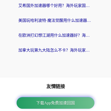
艾希国外加速器哪个好用？海外玩家国服游戏畅玩终极指南（附欧洲玩鸣潮街头篮球实测）
美国玩哈利波特·魔法觉醒用什么加速器？告别延迟的终极指南（含免费QQ炫舞方案+印尼妄想山海秘籍）
在欧洲打幻想江湖用什么加速器好？海外玩家国服游戏畅玩指南
加拿大玩第九大陆怎么不卡？海外玩家国服游戏加速全攻略（附足球世界萤火突击实测）
友情链接
番茄加速器
下载App免费加速回国
下载App免费加速回国