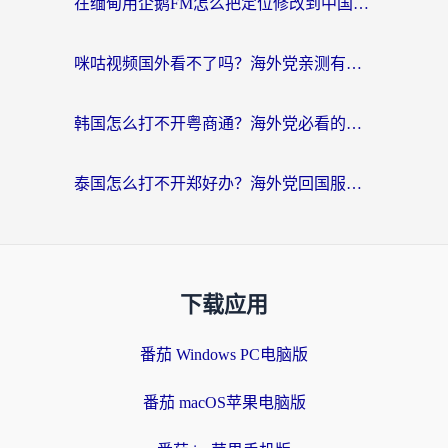
在缅甸用企鹅FM怎么把定位修改到中国国内？海外党解决地域限制的实用指南
咪咕视频国外看不了吗？海外党亲测有效的回国加速解决方案
韩国怎么打不开粤商通？海外党必看的回国加速器选择指南（附加拿大农行俄罗斯有缘网解决方案）
泰国怎么打不开郑好办？海外党回国服务+影音追剧全搞定的实用指南
下载应用
番茄 Windows PC电脑版
番茄 macOS苹果电脑版