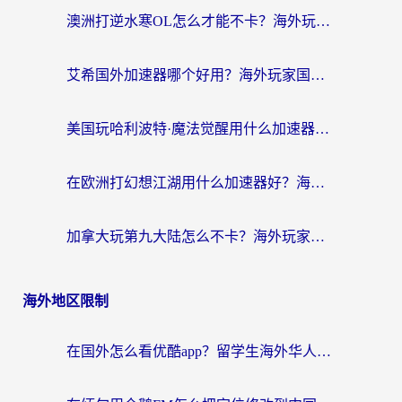
澳洲打逆水寒OL怎么才能不卡？海外玩家国服游戏加速终极指南（附梦幻模拟战地铁跑酷解决办法）
艾希国外加速器哪个好用？海外玩家国服游戏畅玩终极指南（附欧洲玩鸣潮街头篮球实测）
美国玩哈利波特·魔法觉醒用什么加速器？告别延迟的终极指南（含免费QQ炫舞方案+印尼妄想山海秘籍）
在欧洲打幻想江湖用什么加速器好？海外玩家国服游戏畅玩指南
加拿大玩第九大陆怎么不卡？海外玩家国服游戏加速全攻略（附足球世界萤火突击实测）
海外地区限制
在国外怎么看优酷app？留学生海外华人必看的无限制追剧指南