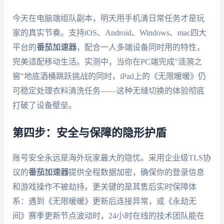
今天在电脑端组队副本，明天用手机清日常任务才是玩
家的真实节奏。支持iOS、Android、Windows、mac四大
平台的
番茄加速器
，配合一人多端设备同时用的特性，
完美适配移动生活。实测中，当你在PC端完成"涟漪之
窖"地底酒桶跳跃挑战的同时，iPad上的《无限暖暖》仍
可稳定处理衣料清洗任务——这种无缝切换的体验彻底
打破了设备壁垒。
第四步：安全与保障的隐形护盾
账号安全永远是海外玩家最大的隐忧。采用企业级TLS协
议的
番茄加速器
提供全程数据加密，确保你的登录信息
和游戏操作不被劫持。更关键的是其售后实时保障体
系：遇到《无限暖暖》更新后连接异常，或《永劫无
间》赛季更新节点波动时，24小时在线的技术团队能在