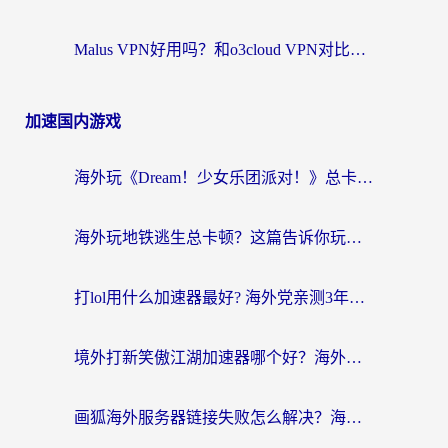
Malus VPN好用吗？和o3cloud VPN对比哪个回国效果更好？
加速国内游戏
海外玩《Dream！少女乐团派对！》总卡顿？加速器到底能不能用？一篇指南解决你的国服游戏难题
海外玩地铁逃生总卡顿？这篇告诉你玩地铁逃生用什么加速器好,比较好
打lol用什么加速器最好? 海外党亲测3年的国服游戏加速终极攻略
境外打新笑傲江湖加速器哪个好？海外玩家国服畅玩全攻略（附实测推荐）
画狐海外服务器链接失败怎么解决？海外玩家国服游戏加速器终极指南