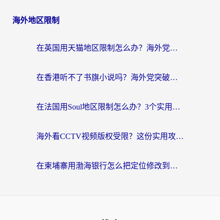
海外地区限制
在英国用天猫地区限制怎么办？海外党必备的国内平台解锁指南
在香港听不了书旗小说吗？海外党突破内容限制的实用指南
在法国用Soul地区限制怎么办？3个实用技巧帮你轻松解决（附德国场景方案）
海外看CCTV视频版权受限？这份实用攻略帮你解锁国内影视+解决足球直播&政务APP难题
在柬埔寨用渤海银行怎么把定位修改到中国国内？3招解决海外生活的“数字乡愁”