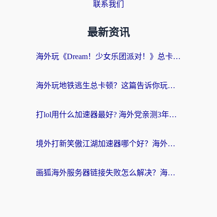
联系我们
最新资讯
海外玩《Dream！少女乐团派对！》总卡顿？加速器到底能不能用？一篇指南解决你的国服游戏难题
海外玩地铁逃生总卡顿？这篇告诉你玩地铁逃生用什么加速器好,比较好
打lol用什么加速器最好? 海外党亲测3年的国服游戏加速终极攻略
境外打新笑傲江湖加速器哪个好？海外玩家国服畅玩全攻略（附实测推荐）
画狐海外服务器链接失败怎么解决？海外玩家国服游戏加速器终极指南