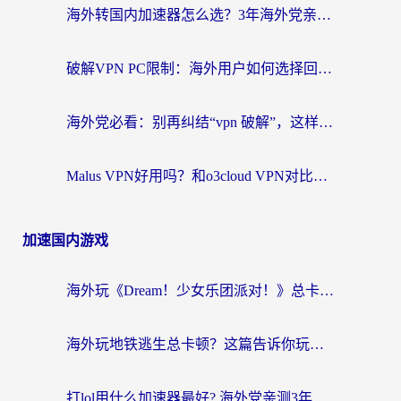
海外转国内加速器怎么选？3年海外党亲测指南，无缝刷剧玩游戏不再难
破解VPN PC限制：海外用户如何选择回国加速器实现无缝访问国内资源
海外党必看：别再纠结“vpn 破解”，这样选回国加速器才能真正无缝访问国内资源
Malus VPN好用吗？和o3cloud VPN对比哪个回国效果更好？
加速国内游戏
海外玩《Dream！少女乐团派对！》总卡顿？加速器到底能不能用？一篇指南解决你的国服游戏难题
海外玩地铁逃生总卡顿？这篇告诉你玩地铁逃生用什么加速器好,比较好
打lol用什么加速器最好? 海外党亲测3年的国服游戏加速终极攻略