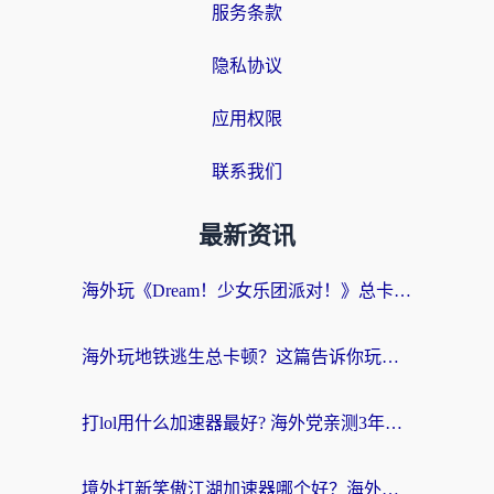
服务条款
隐私协议
应用权限
联系我们
最新资讯
海外玩《Dream！少女乐团派对！》总卡顿？加速器到底能不能用？一篇指南解决你的国服游戏难题
海外玩地铁逃生总卡顿？这篇告诉你玩地铁逃生用什么加速器好,比较好
打lol用什么加速器最好? 海外党亲测3年的国服游戏加速终极攻略
境外打新笑傲江湖加速器哪个好？海外玩家国服畅玩全攻略（附实测推荐）