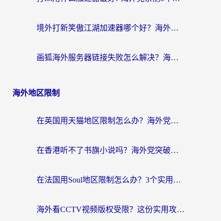
境外打新笑傲江湖加速器哪个好？海外玩家国服畅玩全攻略（附实测推荐）
画狐海外服务器链接失败怎么解决？海外玩家国服游戏加速器终极指南
海外地区限制
在英国用天猫地区限制怎么办？海外党必备的国内平台解锁指南
在香港听不了书旗小说吗？海外党突破内容限制的实用指南
在法国用Soul地区限制怎么办？3个实用技巧帮你轻松解决（附德国场景方案）
海外看CCTV视频版权受限？这份实用攻略帮你解锁国内影视+解决足球直播&政务APP难题