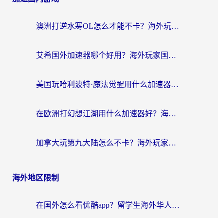
澳洲打逆水寒OL怎么才能不卡？海外玩家国服游戏加速终极指南（附梦幻模拟战地铁跑酷解决办法）
艾希国外加速器哪个好用？海外玩家国服游戏畅玩终极指南（附欧洲玩鸣潮街头篮球实测）
美国玩哈利波特·魔法觉醒用什么加速器？告别延迟的终极指南（含免费QQ炫舞方案+印尼妄想山海秘籍）
在欧洲打幻想江湖用什么加速器好？海外玩家国服游戏畅玩指南
加拿大玩第九大陆怎么不卡？海外玩家国服游戏加速全攻略（附足球世界萤火突击实测）
海外地区限制
在国外怎么看优酷app？留学生海外华人必看的无限制追剧指南