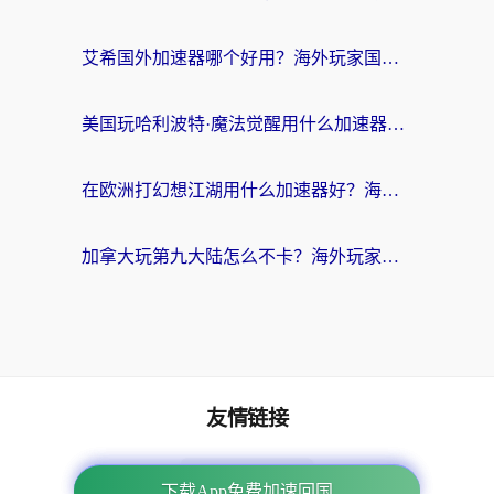
艾希国外加速器哪个好用？海外玩家国服游戏畅玩终极指南（附欧洲玩鸣潮街头篮球实测）
美国玩哈利波特·魔法觉醒用什么加速器？告别延迟的终极指南（含免费QQ炫舞方案+印尼妄想山海秘籍）
在欧洲打幻想江湖用什么加速器好？海外玩家国服游戏畅玩指南
加拿大玩第九大陆怎么不卡？海外玩家国服游戏加速全攻略（附足球世界萤火突击实测）
友情链接
海外回国加速器
下载App免费加速回国
下载App免费加速回国