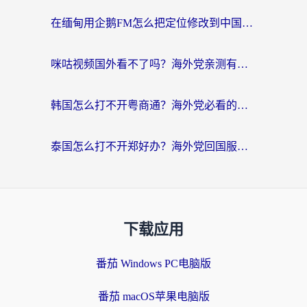
在缅甸用企鹅FM怎么把定位修改到中国国内？海外党解决地域限制的实用指南
咪咕视频国外看不了吗？海外党亲测有效的回国加速解决方案
韩国怎么打不开粤商通？海外党必看的回国加速器选择指南（附加拿大农行俄罗斯有缘网解决方案）
泰国怎么打不开郑好办？海外党回国服务+影音追剧全搞定的实用指南
下载应用
番茄 Windows PC电脑版
番茄 macOS苹果电脑版