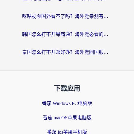
咪咕视频国外看不了吗？海外党亲测有效的回国加速解决方案
韩国怎么打不开粤商通？海外党必看的回国加速器选择指南（附加拿大农行俄罗斯有缘网解决方案）
泰国怎么打不开郑好办？海外党回国服务+影音追剧全搞定的实用指南
下载应用
番茄 Windows PC电脑版
番茄 macOS苹果电脑版
番茄 ios苹果手机版