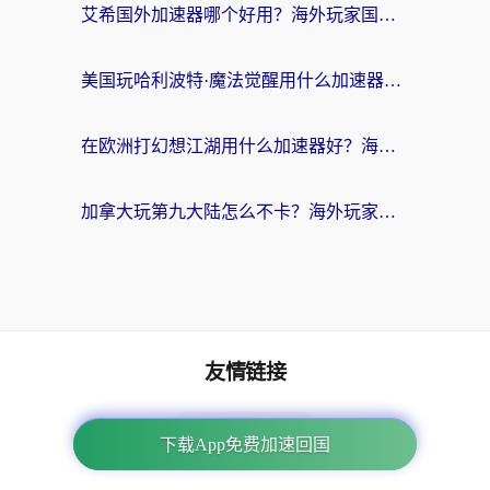
艾希国外加速器哪个好用？海外玩家国服游戏畅玩终极指南（附欧洲玩鸣潮街头篮球实测）
美国玩哈利波特·魔法觉醒用什么加速器？告别延迟的终极指南（含免费QQ炫舞方案+印尼妄想山海秘籍）
在欧洲打幻想江湖用什么加速器好？海外玩家国服游戏畅玩指南
加拿大玩第九大陆怎么不卡？海外玩家国服游戏加速全攻略（附足球世界萤火突击实测）
友情链接
海外回国加速器
下载App免费加速回国
下载App免费加速回国