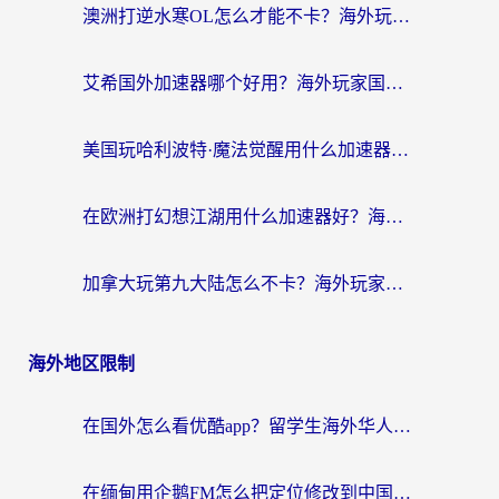
澳洲打逆水寒OL怎么才能不卡？海外玩家国服游戏加速终极指南（附梦幻模拟战地铁跑酷解决办法）
艾希国外加速器哪个好用？海外玩家国服游戏畅玩终极指南（附欧洲玩鸣潮街头篮球实测）
美国玩哈利波特·魔法觉醒用什么加速器？告别延迟的终极指南（含免费QQ炫舞方案+印尼妄想山海秘籍）
在欧洲打幻想江湖用什么加速器好？海外玩家国服游戏畅玩指南
加拿大玩第九大陆怎么不卡？海外玩家国服游戏加速全攻略（附足球世界萤火突击实测）
海外地区限制
在国外怎么看优酷app？留学生海外华人必看的无限制追剧指南
在缅甸用企鹅FM怎么把定位修改到中国国内？海外党解决地域限制的实用指南